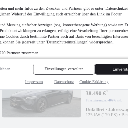
iten und mehr Infos zu den Zwecken und Partnern gibt es unter 'Datenschutzein
glichen Widerruf der Einwilligung auch erreichbar über den Link im Footer.
Mercedes-Benz GLB 
Easypack
und Messung einfacher Anzeigen (sog. kontextbezogene Werbung) sowie um Er
¹
36.580 €
Produktentwicklungen zu erlangen, erfolgt eine Verarbeitung Ihrer personenbe
Finanzierung ab
388 €
mtl.
ne Cookies durch bestimmte Partner auch auf Basis von berechtigten Interesse
 können Sie jederzeit unter 'Datenschutzeinstellungen' widersprechen.
Unfallfrei
•
EZ 01/202
 220 Partnern zusammen.
lehnen
Einstellungen verwalten
Einvers
Mercedes-Benz C 1
Impressum
Datenschutz
Cookie-Erklärung
Ambiente+
¹
38.490 €
Finanzierung ab
409 €
mtl.
Unfallfrei
•
Jahreswa
125 kW (170 PS)
•
Ben