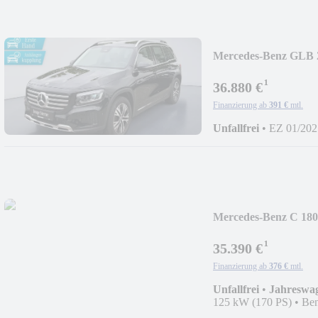
Mercedes-Benz GLB 
Lenkradhzg LED
¹
36.880 €
Finanzierung ab
391 €
mtl.
Unfallfrei
•
EZ 01/202
Mercedes-Benz C 180
LED.
¹
35.390 €
Finanzierung ab
376 €
mtl.
Unfallfrei
•
Jahreswa
125 kW (170 PS)
•
Ben