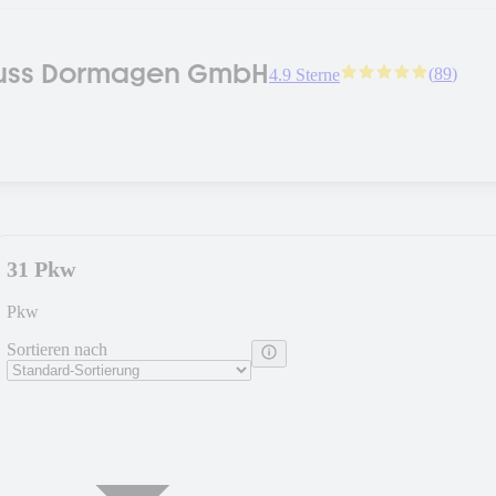
uss Dormagen GmbH
(
89
)
4.9 Sterne
31 Pkw
Pkw
Sortieren nach