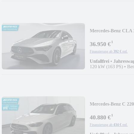
Mercedes-Benz CLA 
Ambiente
¹
36.950 €
Finanzierung ab
392 €
mtl.
Unfallfrei
•
Jahreswa
120 kW (163 PS)
•
Ben
Mercedes-Benz C 22
Lenkradhzg
¹
40.880 €
Finanzierung ab
434 €
mtl.