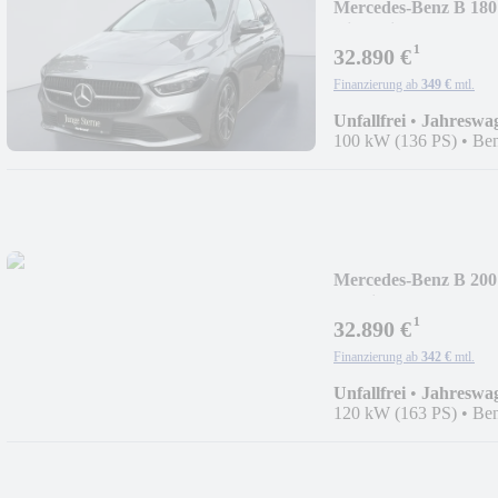
Mercedes-Benz B 180
Distronic.
¹
32.890 €
Finanzierung ab
349 €
mtl.
Unfallfrei
•
Jahreswa
100 kW (136 PS)
•
Ben
Mercedes-Benz B 200
Ambiente
¹
32.890 €
Finanzierung ab
342 €
mtl.
Unfallfrei
•
Jahreswa
120 kW (163 PS)
•
Ben