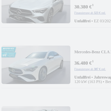
LED 18"LM
¹
30.380 €
Finanzierung ab
323 €
mtl.
Unfallfrei
•
EZ 03/202
Mercedes-Benz CLA
LED CarPlay 19"
¹
36.480 €
Finanzierung ab
387 €
mtl.
Unfallfrei
•
Jahreswa
120 kW (163 PS)
•
Ben