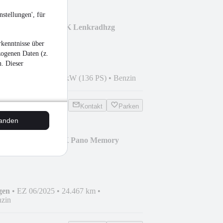
stellungen', für
180 Progressive AHK Lenkradhzg
kenntnisse über
zogenen Daten (z.
n. Dieser
5
•
16.629 km
•
100 kW (136 PS)
•
Benzin
Kontakt
Parken
tanden
80 T AMG Night AHK Pano Memory
gen
•
EZ 06/2025
•
24.467 km
•
zin