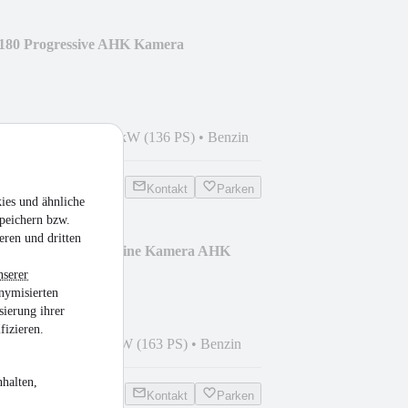
180 Progressive AHK Kamera
5
•
15.328 km
•
100 kW (136 PS)
•
Benzin
Kontakt
Parken
ies und ähnliche
peichern bzw.
eren und dritten
 Progressive Limousine Kamera AHK
nserer
nymisierten
sierung ihrer
fizieren.
5
•
3.437 km
•
120 kW (163 PS)
•
Benzin
halten,
Kontakt
Parken