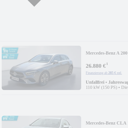
Mercedes-Benz A 200
CarPlay
¹
26.880 €
Finanzierung ab
285 €
mtl.
Unfallfrei
•
Jahreswa
110 kW (150 PS)
•
Die
Mercedes-Benz CLA 