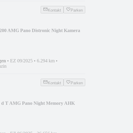
Kontakt
Parken
200 AMG Pano Distronic Night Kamera
gen
•
EZ 09/2025
•
6.294 km
•
zin
Kontakt
Parken
0 d T AMG Pano Night Memory AHK