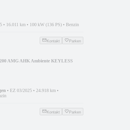
5
•
16.011 km
•
100 kW (136 PS)
•
Benzin
Kontakt
Parken
 200 AMG AHK Ambiente KEYLESS
gen
•
EZ 03/2025
•
24.918 km
•
zin
Kontakt
Parken