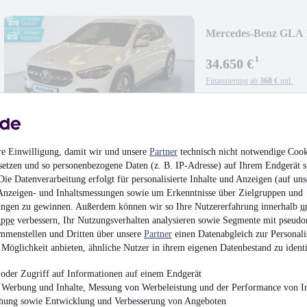
Mercedes-Benz GLA 
Lenkradhzg 18"LM
¹
34.650 €
Finanzierung ab
368 €
mtl.
Unfallfrei
•
EZ 03/202
re Einwilligung, damit wir und unsere
Partner
technisch nicht notwendige Cook
setzen und so personenbezogene Daten (z. B. IP-Adresse) auf Ihrem Endgerät s
ie Datenverarbeitung erfolgt für personalisierte Inhalte und Anzeigen (auf uns
Mercedes-Benz A 200
Anzeigen- und Inhaltsmessungen sowie um Erkenntnisse über Zielgruppen und
Totw.
ngen zu gewinnen. Außerdem können wir so Ihre Nutzererfahrung innerhalb
u
¹
31.280 €
uppe
verbessern, Ihr Nutzungsverhalten analysieren sowie Segmente mit pseudo
mmenstellen und Dritten über unsere
Partner
einen Datenabgleich zur Personali
Finanzierung ab
332 €
mtl.
Möglichkeit anbieten, ähnliche Nutzer in ihrem eigenen Datenbestand zu identi
Unfallfrei
•
EZ 02/202
oder Zugriff auf Informationen auf einem Endgerät
e Werbung und Inhalte, Messung von Werbeleistung und der Performance von In
chung sowie Entwicklung und Verbesserung von Angeboten