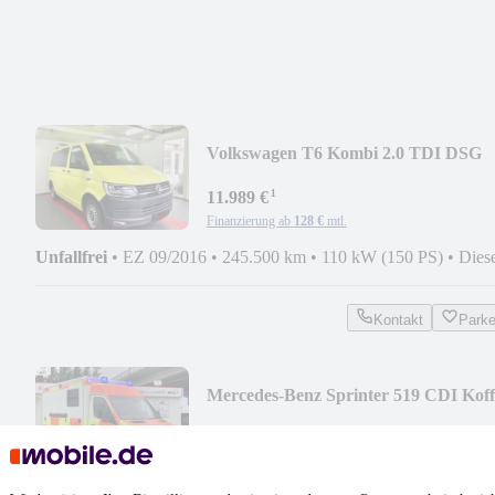
Volkswagen T6 Kombi 2.0 TDI DSG
GEPFLEGT
¹
11.989 €
Finanzierung ab
128 €
mtl.
Unfallfrei
•
EZ 09/2016
•
245.500 km
•
110 kW (150 PS)
•
Dies
Kontakt
Park
Mercedes-Benz Sprinter 519 CDI Koff
RTW Rettung Ambulanz Amb
¹
19.949 €
Finanzierung ab
212 €
mtl.