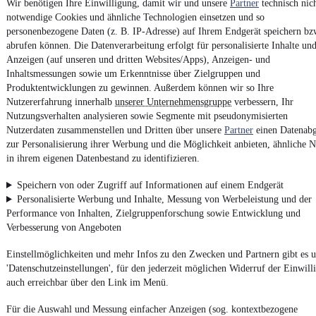
Unfallfrei
•
EZ 02/2016
•
348.500 km
•
140 kW (190 PS)
•
Dies
Wir benötigen Ihre Einwilligung, damit wir und unsere
Partner
technisch nic
notwendige Cookies und ähnliche Technologien einsetzen und so
personenbezogene Daten (z. B. IP-Adresse) auf Ihrem Endgerät speichern bz
Kontakt
Park
abrufen können. Die Datenverarbeitung erfolgt für personalisierte Inhalte un
Anzeigen (auf unseren und dritten Websites/Apps), Anzeigen- und
¹
MwSt. ausweisbar
Inhaltsmessungen sowie um Erkenntnisse über Zielgruppen und
Produktentwicklungen zu gewinnen. Außerdem können wir so Ihre
Nutzererfahrung innerhalb
unserer Unternehmensgruppe
verbessern, Ihr
Nutzungsverhalten analysieren sowie Segmente mit pseudonymisierten
Nutzerdaten zusammenstellen und Dritten über unsere
Partner
einen Datenabg
zur Personalisierung ihrer Werbung und die Möglichkeit anbieten, ähnliche N
4.6 Sterne
in ihrem eigenen Datenbestand zu identifizieren.
App installieren
Nutze mobile.de schnell und einfach
Speichern von oder Zugriff auf Informationen auf einem Endgerät
Personalisierte Werbung und Inhalte, Messung von Werbeleistung und der
Performance von Inhalten, Zielgruppenforschung sowie Entwicklung und
Impressum
Verbesserung von Angeboten
AGB
Einstellmöglichkeiten und mehr Infos zu den Zwecken und Partnern gibt es u
Vertrag widerrufen
'Datenschutzeinstellungen', für den jederzeit möglichen Widerruf der Einwill
Datenschutz
auch erreichbar über den Link im Menü.
Datenschutzeinstellungen
Für die Auswahl und Messung einfacher Anzeigen (sog. kontextbezogene