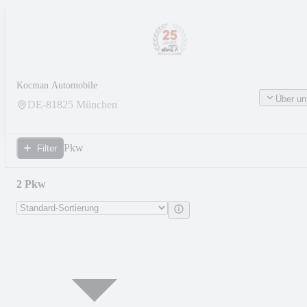
Kocman Automobile
Über un
DE-
81825
München
Pkw
Filter
2 Pkw