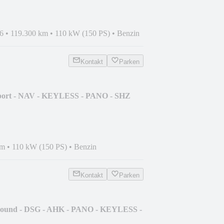
6
•
119.300 km
•
110 kW (150 PS)
•
Benzin
Kontakt
Parken
sport - NAV - KEYLESS - PANO - SHZ
km
•
110 kW (150 PS)
•
Benzin
Kontakt
Parken
Sound - DSG - AHK - PANO - KEYLESS -