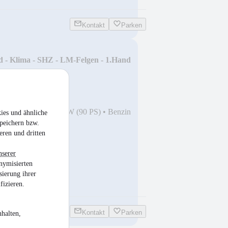
Kontakt
Parken
 - Klima - SHZ - LM-Felgen - 1.Hand
7
•
68.300 km
•
66 kW (90 PS)
•
Benzin
ies und ähnliche
peichern bzw.
eren und dritten
nserer
nymisierten
sierung ihrer
fizieren.
Kontakt
Parken
halten,