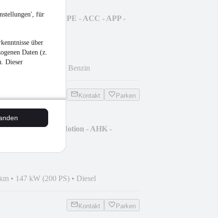
stellungen', für
yle - NAV - E.KLAPPE - ACC - APP -
kenntnisse über
zogenen Daten (z.
n. Dieser
km
•
81 kW (110 PS)
•
Benzin
Kontakt
Parken
tanden
llspace Elegance 4Motion - AHK -
 km
•
147 kW (200 PS)
•
Diesel
Kontakt
Parken