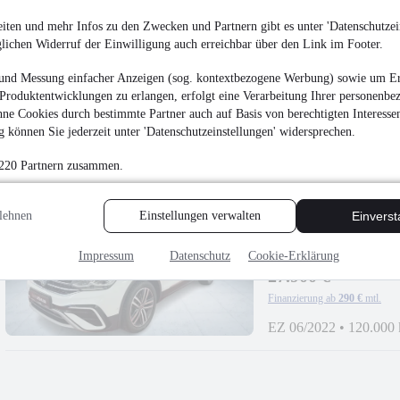
iten und mehr Infos zu den Zwecken und Partnern gibt es unter 'Datenschutzein
Volkswagen T-Roc St
glichen Widerruf der Einwilligung auch erreichbar über den Link im Footer.
PANO
16.950 €
und Messung einfacher Anzeigen (sog. kontextbezogene Werbung) sowie um Er
Produktentwicklungen zu erlangen, erfolgt eine Verarbeitung Ihrer personenbe
Finanzierung ab
177 €
mtl.
ne Cookies durch bestimmte Partner auch auf Basis von berechtigten Interesse
EZ 10/2021
•
82.300 
 können Sie jederzeit unter 'Datenschutzeinstellungen' widersprechen.
 220 Partnern zusammen.
lehnen
Einstellungen verwalten
Einvers
Volkswagen Tiguan A
KAMERA
Impressum
Datenschutz
Cookie-Erklärung
¹
27.900 €
Finanzierung ab
290 €
mtl.
EZ 06/2022
•
120.000