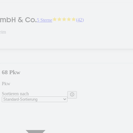
GmbH & Co.
(
42
)
5 Sterne
eim
68 Pkw
Pkw
Sortieren nach