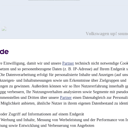
Volkswagen up! sound
9.900 €
Finanzierung ab
103 €
mtl.
Unfallfrei
•
EZ 04/201
re Einwilligung, damit wir und unsere
Partner
technisch nicht notwendige Cook
setzen und so personenbezogene Daten (z. B. IP-Adresse) auf Ihrem Endgerät s
ie Datenverarbeitung erfolgt für personalisierte Inhalte und Anzeigen (auf uns
Anzeigen- und Inhaltsmessungen sowie um Erkenntnisse über Zielgruppen und
ngen zu gewinnen. Außerdem können wir so Ihre Nutzererfahrung innerhalb
u
uppe
verbessern, Ihr Nutzungsverhalten analysieren sowie Segmente mit pseudo
mmenstellen und Dritten über unsere
Partner
einen Datenabgleich zur Personali
Möglichkeit anbieten, ähnliche Nutzer in ihrem eigenen Datenbestand zu identi
oder Zugriff auf Informationen auf einem Endgerät
e Werbung und Inhalte, Messung von Werbeleistung und der Performance von In
chung sowie Entwicklung und Verbesserung von Angeboten