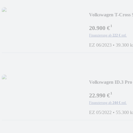
Volkswagen T-Cross 
SHZ
¹
20.900 €
Finanzierung ab
222 €
mtl.
EZ 06/2023
•
39.300 
Volkswagen ID.3 Pr
-LED
¹
22.990 €
Finanzierung ab
244 €
mtl.
EZ 05/2022
•
55.300 