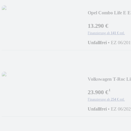
Opel Combo Life E E
13.290 €
Finanzierung ab
141 €
mtl.
Unfallfrei
•
EZ 06/201
Volkswagen T-Roc Li
LED -
¹
23.900 €
Finanzierung ab
254 €
mtl.
Unfallfrei
•
EZ 06/202