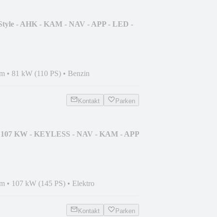
Style - AHK - KAM - NAV - APP - LED -
km
•
81 kW (110 PS)
•
Benzin
Kontakt
Parken
o 107 KW - KEYLESS - NAV - KAM - APP
km
•
107 kW (145 PS)
•
Elektro
Kontakt
Parken