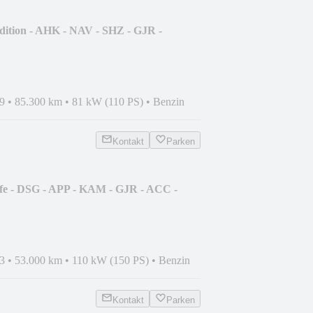
dition - AHK - NAV - SHZ - GJR -
9
•
85.300 km
•
81 kW (110 PS)
•
Benzin
Kontakt
Parken
fe - DSG - APP - KAM - GJR - ACC -
3
•
53.000 km
•
110 kW (150 PS)
•
Benzin
Kontakt
Parken