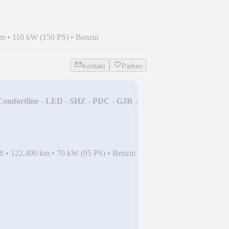
km
•
110 kW (150 PS)
•
Benzin
Kontakt
Parken
Comfortline - LED - SHZ - PDC - GJR -
8
•
122.400 km
•
70 kW (95 PS)
•
Benzin