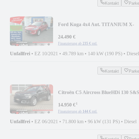
Kontakt
Park
Ford Kuga 4x4 Aut. TITANIUM X-
WR, ad.LED, AHK, Stdh.
24.490 €
Finanzierung ab
235 €
mtl.
Unfallfrei
•
EZ 10/2021
•
49.789 km
•
140 kW (190 PS)
•
Diesel
Kontakt
Park
Citroën C5 Aircross BlueHDi 130 S&
Live Pack + AHK
¹
14.950 €
Finanzierung ab
144 €
mtl.
Unfallfrei
•
EZ 06/2021
•
71.800 km
•
96 kW (131 PS)
•
Diesel