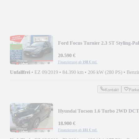
Ford Focus Turnier 2.3 ST Styling-Pak
AHK, WR, iACC
20.590 €
Finanzierung ab
198 €
mtl.
Unfallfrei
•
EZ 09/2019
•
84.390 km
•
206 kW (280 PS)
•
Benzi
Kontakt
Park
Hyundai Tucson 1.6 Turbo 2WD DC
Passion Plus Navi+Panod
18.900 €
Finanzierung ab
181 €
mtl.