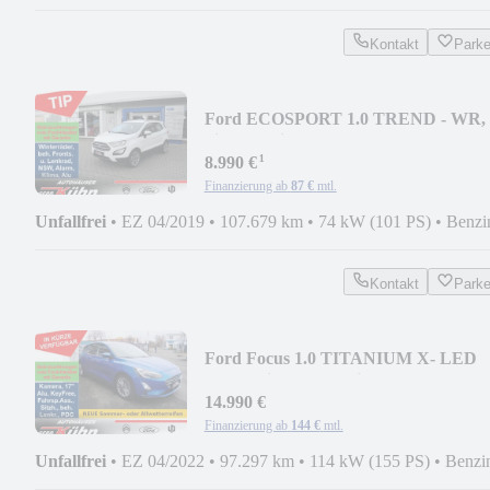
Kontakt
Park
Ford ECOSPORT 1.0 TREND - WR,
Sitzh., Reling, PDC v/h
¹
8.990 €
Finanzierung ab
87 €
mtl.
Unfallfrei
•
EZ 04/2019
•
107.679 km
•
74 kW (101 PS)
•
Benzi
Kontakt
Park
Ford Focus 1.0 TITANIUM X- LED
blendfrei, Allw., Navi
14.990 €
Finanzierung ab
144 €
mtl.
Unfallfrei
•
EZ 04/2022
•
97.297 km
•
114 kW (155 PS)
•
Benzi