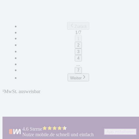
Zurück
1/7
1
2
3
4
...
7
Weiter
¹
MwSt. ausweisbar
4.6 Sterne
App installieren
Nutze mobile.de schnell und einfach