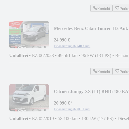
Kontakt
Park
Mercedes-Benz Citan Tourer 113 Aut.
BASE - WR, LED, Parkass.
24.990 €
Finanzierung ab
240 €
mtl.
Unfallfrei
•
EZ 06/2023
•
49.561 km
•
96 kW (131 PS)
•
Benzin
Kontakt
Park
Citroën Jumpy XS (L1) BHDi 180 EA
Business + Garantie
¹
20.990 €
Finanzierung ab
201 €
mtl.
Unfallfrei
•
EZ 05/2019
•
58.100 km
•
130 kW (177 PS)
•
Diesel