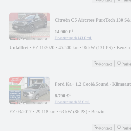
Kontakt
Park
Citroën C5 Aircross PureTech 130 S
Feel Pack + ACC
¹
14.900 €
Finanzierung ab
143 €
mtl.
Unfallfrei
•
EZ 11/2020
•
45.500 km
•
96 kW (131 PS)
•
Benzin
Kontakt
Park
Ford Ka+ 1.2 Cool&Sound - Klimaaut.
Sitzh., Allw.
¹
8.790 €
Finanzierung ab
85 €
mtl.
EZ 03/2017
•
29.118 km
•
63 kW (86 PS)
•
Benzin
Kontakt
Park