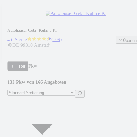
Autohäuser Gebr. Kühn e.K.
(
109
)
4.6 Sterne
Über un
DE-
99310
Arnstadt
Pkw
Filter
133 Pkw von 166 Angeboten