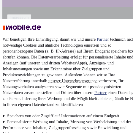
Impressum
AGB
Vertrag widerrufen
Wir benötigen Ihre Einwilligung, damit wir und unsere
Partner
technisch nic
Datenschutz
notwendige Cookies und ähnliche Technologien einsetzen und so
personenbezogene Daten (z. B. IP-Adresse) auf Ihrem Endgerät speichern bz
Datenschutzeinstellungen
abrufen können. Die Datenverarbeitung erfolgt für personalisierte Inhalte un
Erklärung zur Barrierefreiheit
Anzeigen (auf unseren und dritten Websites/Apps), Anzeigen- und
Inhaltsmessungen sowie um Erkenntnisse über Zielgruppen und
Report Security Vulnerability (English)
Produktentwicklungen zu gewinnen. Außerdem können wir so Ihre
Nutzererfahrung innerhalb
unserer Unternehmensgruppe
verbessern, Ihr
Powered by
Nutzungsverhalten analysieren sowie Segmente mit pseudonymisierten
Nutzerdaten zusammenstellen und Dritten über unsere
Partner
einen Datenabg
zur Personalisierung ihrer Werbung und die Möglichkeit anbieten, ähnliche N
Entdecke
Kleinwagen
,
SUV
und
Wohnmobile
und mehr bei
in ihrem eigenen Datenbestand zu identifizieren.
mobile.de
Speichern von oder Zugriff auf Informationen auf einem Endgerät
Personalisierte Werbung und Inhalte, Messung von Werbeleistung und der
Performance von Inhalten, Zielgruppenforschung sowie Entwicklung und