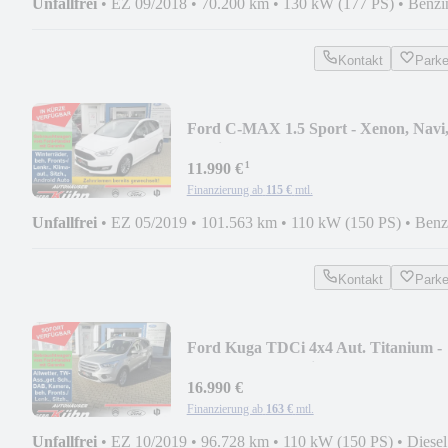
Unfallfrei
•
EZ 09/2018
•
70.200 km
•
130 kW (177 PS)
•
Benzi
Kontakt
Park
Ford C-MAX 1.5 Sport - Xenon, Navi
Family, Parkass.
¹
11.990 €
Finanzierung ab
115 €
mtl.
Unfallfrei
•
EZ 05/2019
•
101.563 km
•
110 kW (150 PS)
•
Benz
Kontakt
Park
Ford Kuga TDCi 4x4 Aut. Titanium -
Xenon, AHK, Navi
16.990 €
Finanzierung ab
163 €
mtl.
Unfallfrei
•
EZ 10/2019
•
96.728 km
•
110 kW (150 PS)
•
Diesel