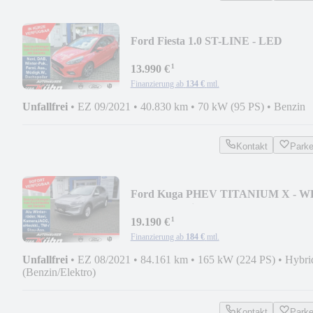
Ford Fiesta 1.0 ST-LINE - LED
Abbl./Fernl., Parkass.
¹
13.990 €
Finanzierung ab
134 €
mtl.
Unfallfrei
•
EZ 09/2021
•
40.830 km
•
70 kW (95 PS)
•
Benzin
Kontakt
Park
Ford Kuga PHEV TITANIUM X - W
AHK, TW, Sitzh. v/h
¹
19.190 €
Finanzierung ab
184 €
mtl.
Unfallfrei
•
EZ 08/2021
•
84.161 km
•
165 kW (224 PS)
•
Hybri
(Benzin/Elektro)
Kontakt
Park