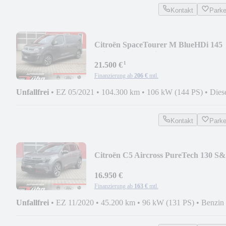
Kontakt
Park
Citroën SpaceTourer M BlueHDi 145
Shine + AHK, 8-Sitzer
¹
21.500 €
Finanzierung ab
206 €
mtl.
Unfallfrei
•
EZ 05/2021
•
104.300 km
•
106 kW (144 PS)
•
Dies
Kontakt
Park
Citroën C5 Aircross PureTech 130 S
EAT8 Shine Pack
16.950 €
Finanzierung ab
163 €
mtl.
Unfallfrei
•
EZ 11/2020
•
45.200 km
•
96 kW (131 PS)
•
Benzin