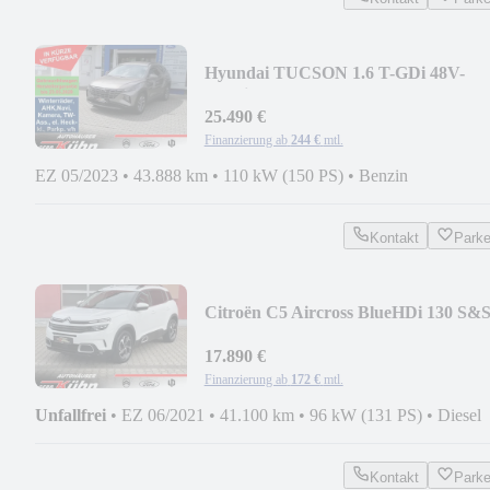
Hyundai TUCSON 1.6 T-GDi 48V-
Hybrid 2WD DCT Trend
25.490 €
Finanzierung ab
244 €
mtl.
EZ 05/2023
•
43.888 km
•
110 kW (150 PS)
•
Benzin
Kontakt
Park
Citroën C5 Aircross BlueHDi 130 S&
EAT8 Feel Pack + ACC
17.890 €
Finanzierung ab
172 €
mtl.
Unfallfrei
•
EZ 06/2021
•
41.100 km
•
96 kW (131 PS)
•
Diesel
Kontakt
Park