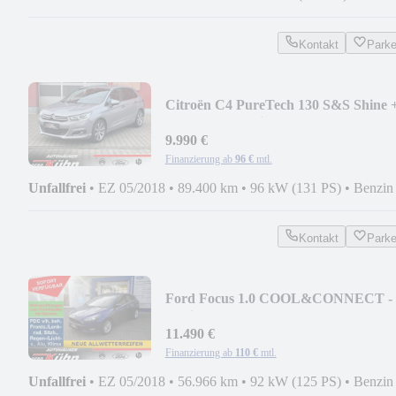
Kontakt
Park
Citroën C4 PureTech 130 S&S Shine 
1.Hand, Garantie!
9.990 €
Finanzierung ab
96 €
mtl.
Unfallfrei
•
EZ 05/2018
•
89.400 km
•
96 kW (131 PS)
•
Benzin
Kontakt
Park
Ford Focus 1.0 COOL&CONNECT -
Navi, Parkass., Tempo
11.490 €
Finanzierung ab
110 €
mtl.
Unfallfrei
•
EZ 05/2018
•
56.966 km
•
92 kW (125 PS)
•
Benzin