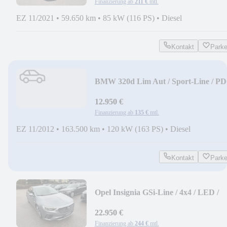
Finanzierung ab
211 €
mtl.
EZ 11/2021
•
59.650 km
•
85 kW (116 PS)
•
Diesel
Kontakt
Park
BMW 320d Lim Aut / Sport-Line / P
/ KLIMAAUT /
12.950 €
Finanzierung ab
135 €
mtl.
EZ 11/2012
•
163.500 km
•
120 kW (163 PS)
•
Diesel
Kontakt
Park
Opel Insignia GSi-Line / 4x4 / LED /
ACC / MASSAGE /
22.950 €
Finanzierung ab
244 €
mtl.