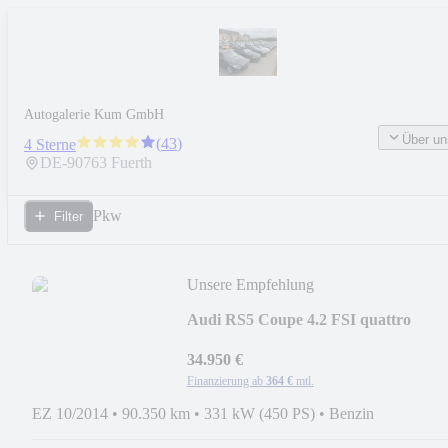
Autogalerie Kum GmbH
Über un
(
43
)
4 Sterne
DE-
90763
Fuerth
Pkw
Filter
Unsere Empfehlung
Audi RS5 Coupe 4.2 FSI quattro
CARBON|PANO|B&O|KAMERA
34.950 €
Finanzierung ab
364 €
mtl.
EZ 10/2014
•
90.350 km
•
331 kW (450 PS)
•
Benzin