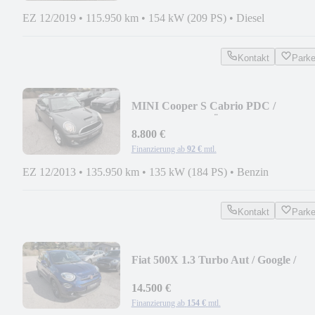
EZ 12/2019
•
115.950 km
•
154 kW (209 PS)
•
Diesel
Kontakt
Park
MINI Cooper S Cabrio PDC /
KLIMAAUT / TÜV NEU
8.800 €
Finanzierung ab
92 €
mtl.
EZ 12/2013
•
135.950 km
•
135 kW (184 PS)
•
Benzin
Kontakt
Park
Fiat 500X 1.3 Turbo Aut / Google /
NAVI / PDC / SITHZ
14.500 €
Finanzierung ab
154 €
mtl.