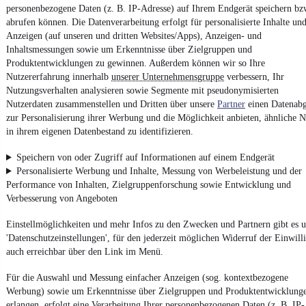
personenbezogene Daten (z. B. IP-Adresse) auf Ihrem Endgerät speichern bz
Erklärung zur Barrierefreiheit
abrufen können. Die Datenverarbeitung erfolgt für personalisierte Inhalte un
Report Security Vulnerability (English)
Anzeigen (auf unseren und dritten Websites/Apps), Anzeigen- und
Inhaltsmessungen sowie um Erkenntnisse über Zielgruppen und
Produktentwicklungen zu gewinnen. Außerdem können wir so Ihre
Powered by
Nutzererfahrung innerhalb
unserer Unternehmensgruppe
verbessern, Ihr
Nutzungsverhalten analysieren sowie Segmente mit pseudonymisierten
Nutzerdaten zusammenstellen und Dritten über unsere
Partner
einen Datenabg
Noch mehr
neue Autos
unterschiedlicher Marken, auch als
zur Personalisierung ihrer Werbung und die Möglichkeit anbieten, ähnliche N
Leasing-Angebote
, gibt es bei mobile.de
in ihrem eigenen Datenbestand zu identifizieren.
Speichern von oder Zugriff auf Informationen auf einem Endgerät
Personalisierte Werbung und Inhalte, Messung von Werbeleistung und der
Performance von Inhalten, Zielgruppenforschung sowie Entwicklung und
Verbesserung von Angeboten
Einstellmöglichkeiten und mehr Infos zu den Zwecken und Partnern gibt es u
'Datenschutzeinstellungen', für den jederzeit möglichen Widerruf der Einwill
auch erreichbar über den Link im Menü.
Für die Auswahl und Messung einfacher Anzeigen (sog. kontextbezogene
Werbung) sowie um Erkenntnisse über Zielgruppen und Produktentwicklung
erlangen, erfolgt eine Verarbeitung Ihrer personenbezogenen Daten (z. B. IP-