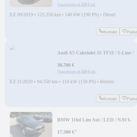
Finanzierung ab
229 €
mtl.
EZ 09/2019
•
125.350 km
•
140 kW (190 PS)
•
Diesel
Kontakt
Park
Audi A5 Cabriolet 35 TFSI / S-Line /
ACC / KAMERA
30.700 €
Finanzierung ab
326 €
mtl.
EZ 11/2020
•
94.550 km
•
110 kW (150 PS)
•
Benzin
Kontakt
Park
BMW 116d Lim Aut / LED / NAVI-
PROF / DAB / TEMPO
¹
17.500 €