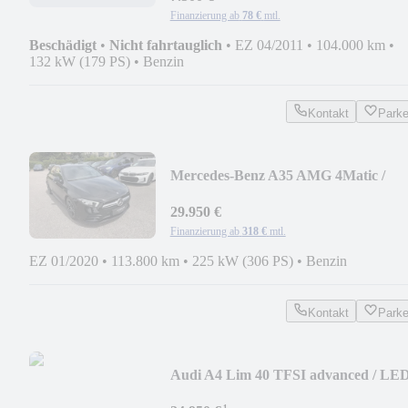
Finanzierung ab
78 €
mtl.
Beschädigt
•
Nicht fahrtauglich
•
EZ 04/2011
•
104.000 km
•
132 kW (179 PS)
•
Benzin
Kontakt
Park
Mercedes-Benz A35 AMG 4Matic /
NIGHT / MULTIBEAM / KAMERA
29.950 €
Finanzierung ab
318 €
mtl.
EZ 01/2020
•
113.800 km
•
225 kW (306 PS)
•
Benzin
Kontakt
Park
Audi A4 Lim 40 TFSI advanced / LED
NAVI / KLIMAAUT