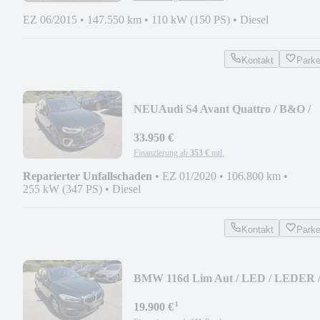
EZ 06/2015
•
147.550 km
•
110 kW (150 PS)
•
Diesel
Kontakt
Park
NEU
Audi S4 Avant Quattro / B&O /
LED / AHK / HUD / ACC
33.950 €
Finanzierung ab
353 €
mtl.
Reparierter Unfallschaden
•
EZ 01/2020
•
106.800 km
•
255 kW (347 PS)
•
Diesel
Kontakt
Park
BMW 116d Lim Aut / LED / LEDER 
KAMERA / NAVI-PROF
¹
19.900 €