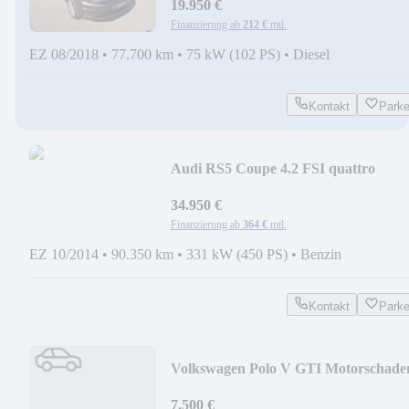
19.950 €
Finanzierung ab
212 €
mtl.
EZ 08/2018
•
77.700 km
•
75 kW (102 PS)
•
Diesel
Kontakt
Park
Audi RS5 Coupe 4.2 FSI quattro
CARBON|PANO|B&O|KAMERA
34.950 €
Finanzierung ab
364 €
mtl.
EZ 10/2014
•
90.350 km
•
331 kW (450 PS)
•
Benzin
Kontakt
Park
Volkswagen Polo V GTI Motorschade
/PANO/NAVI/AUTOMATIK
7.500 €