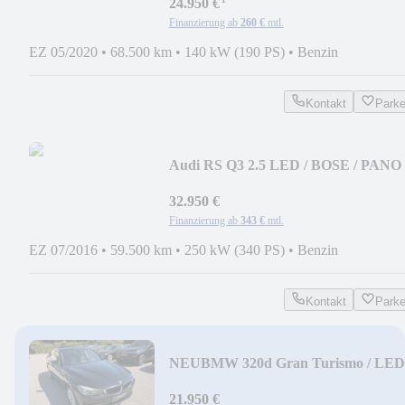
¹
24.950 €
Finanzierung ab
260 €
mtl.
EZ 05/2020
•
68.500 km
•
140 kW (190 PS)
•
Benzin
Kontakt
Park
Audi RS Q3 2.5 LED / BOSE / PANO 
KAMERA
32.950 €
Finanzierung ab
343 €
mtl.
EZ 07/2016
•
59.500 km
•
250 kW (340 PS)
•
Benzin
Kontakt
Park
NEU
BMW 320d Gran Turismo / LED 
ACC / EL-SITZE / HIFI
21.950 €