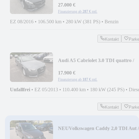
27.000 €
Finanzierung ab
287 €
mtl.
EZ 08/2016
•
106.500 km
•
280 kW (381 PS)
•
Benzin
Kontakt
Park
Audi A5 Cabriolet 3.0 TDI quattro /
LEDER / XENON
17.900 €
Finanzierung ab
187 €
mtl.
Unfallfrei
•
EZ 05/2013
•
110.400 km
•
180 kW (245 PS)
•
Dies
Kontakt
Park
NEU
Volkswagen Caddy 2,0 TDI Aut /
7xSITZER / AHK / NAVI / STHZ