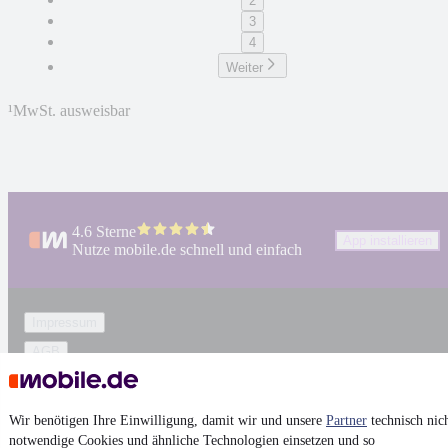
2
3
4
Weiter
¹
MwSt. ausweisbar
4.6 Sterne
App installieren
Nutze mobile.de schnell und einfach
Impressum
AGB
Vertrag widerrufen
Datenschutz
Wir benötigen Ihre Einwilligung, damit wir und unsere
Partner
technisch nic
Datenschutzeinstellungen
notwendige Cookies und ähnliche Technologien einsetzen und so