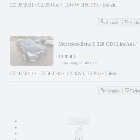
EZ 05/2021
•
92.350 km
•
110 kW (150 PS)
•
Benzin
Kontakt
Park
Mercedes-Benz E 220 CDI Lim Aut /
XENON / NAVI / T-LEDER / PDC
13.950 €
Finanzierung ab
148 €
mtl.
EZ 03/2011
•
170.500 km
•
125 kW (170 PS)
•
Diesel
Kontakt
Park
Zurück
1/4
1