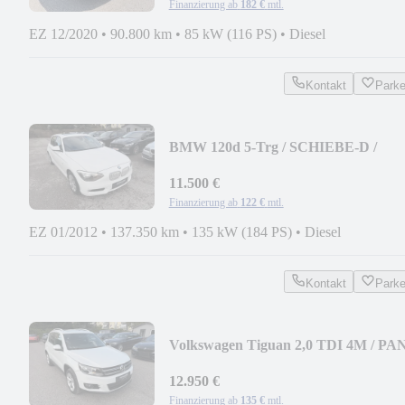
Finanzierung ab
182 €
mtl.
EZ 12/2020
•
90.800 km
•
85 kW (116 PS)
•
Diesel
Kontakt
Park
BMW 120d 5-Trg / SCHIEBE-D /
LEDER / NAVI / KAMERA
11.500 €
Finanzierung ab
122 €
mtl.
EZ 01/2012
•
137.350 km
•
135 kW (184 PS)
•
Diesel
Kontakt
Park
Volkswagen Tiguan 2,0 TDI 4M / PA
/ AHK / NAVI / TEMPO
12.950 €
Finanzierung ab
135 €
mtl.