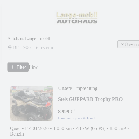
Autohaus Lange - mobil
Über un
DE-
19061
Schwerin
Pkw
Filter
Unsere Empfehlung
Stels GUEPARD Trophy PRO
¹
8.999 €
Finanzierung ab
96 €
mtl.
Quad
•
EZ 01/2020
•
1.050 km
•
48 kW (65 PS)
•
850 cm³
•
Benzin