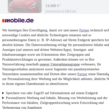
¹
14.980 €
Finanzierung ab
144 €
mtl.
Unfallfrei
•
EZ 05/2019
•
80.000 km
•
110 kW (150 PS)
•
Benzi
Wir benötigen Ihre Einwilligung, damit wir und unsere
Partner
technisch nic
Kontakt
Park
notwendige Cookies und ähnliche Technologien einsetzen und so
personenbezogene Daten (z. B. IP-Adresse) auf Ihrem Endgerät speichern bz
¹
MwSt. ausweisbar
abrufen können. Die Datenverarbeitung erfolgt für personalisierte Inhalte un
Anzeigen (auf unseren und dritten Websites/Apps), Anzeigen- und
Inhaltsmessungen sowie um Erkenntnisse über Zielgruppen und
Produktentwicklungen zu gewinnen. Außerdem können wir so Ihre
Nutzererfahrung innerhalb
unserer Unternehmensgruppe
verbessern, Ihr
Nutzungsverhalten analysieren sowie Segmente mit pseudonymisierten
4.6 Sterne
App installieren
Nutzerdaten zusammenstellen und Dritten über unsere
Partner
einen Datenabg
Nutze mobile.de schnell und einfach
zur Personalisierung ihrer Werbung und die Möglichkeit anbieten, ähnliche N
in ihrem eigenen Datenbestand zu identifizieren.
Impressum
Speichern von oder Zugriff auf Informationen auf einem Endgerät
Personalisierte Werbung und Inhalte, Messung von Werbeleistung und der
AGB
Performance von Inhalten, Zielgruppenforschung sowie Entwicklung und
Vertrag widerrufen
Verbesserung von Angeboten