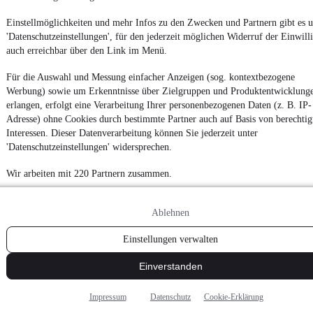
Datenschutz
Einstellmöglichkeiten und mehr Infos zu den Zwecken und Partnern gibt es u
Datenschutzeinstellungen
'Datenschutzeinstellungen', für den jederzeit möglichen Widerruf der Einwill
auch erreichbar über den Link im Menü.
Erklärung zur Barrierefreiheit
Report Security Vulnerability (English)
Für die Auswahl und Messung einfacher Anzeigen (sog. kontextbezogene
Werbung) sowie um Erkenntnisse über Zielgruppen und Produktentwicklung
erlangen, erfolgt eine Verarbeitung Ihrer personenbezogenen Daten (z. B. IP-
Powered by
Adresse) ohne Cookies durch bestimmte Partner auch auf Basis von berechtig
Interessen. Dieser Datenverarbeitung können Sie jederzeit unter
'Datenschutzeinstellungen' widersprechen.
Noch mehr
neue Autos
unterschiedlicher Marken, auch als
Leasing-Angebote
, gibt es bei mobile.de
Wir arbeiten mit 220 Partnern zusammen.
Ablehnen
Einstellungen verwalten
Einverstanden
Impressum
Datenschutz
Cookie-Erklärung