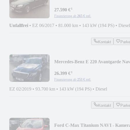
¹
27.590 €
Finanzierung ab
265 €
mtl.
Unfallfrei
•
EZ 06/2017
•
81.000 km
•
143 kW (194 PS)
•
Diesel
Kontakt
Park
Mercedes-Benz E 220 Avantgarde Navi
Leder , Klimaaautomaik
¹
26.399 €
Finanzierung ab
253 €
mtl.
EZ 02/2019
•
93.700 km
•
143 kW (194 PS)
•
Diesel
Kontakt
Park
Ford C-Max Titanium NAVI - Kamer