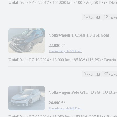
Unfallfrei
•
EZ 05/2017
•
165.800 km
•
190 kW (258 PS)
•
Dies
Kontakt
Park
Volkswagen T-Cross 1,0 TSI Goal -
DSG; NAVI; KAMERA; SHZ
¹
22.980 €
Finanzierung ab
220 €
mtl.
Unfallfrei
•
EZ 10/2024
•
18.900 km
•
85 kW (116 PS)
•
Benzin
Kontakt
Park
Volkswagen Polo GTI - DSG - IQ-Dri
* IQ-Light
¹
24.990 €
Finanzierung ab
240 €
mtl.
Unfallfrei
•
EZ 07/2024
•
15.950 km
•
152 kW (207 PS)
•
Benzi