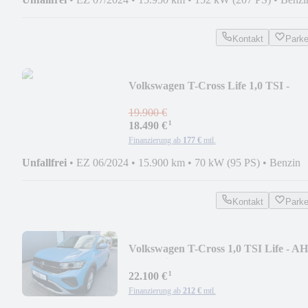
Kontakt
Park
Volkswagen T-Cross Life 1,0 TSI -
AHK*NAVI*SHZ*
19.900 €
¹
18.490 €
Finanzierung ab
177 €
mtl.
Unfallfrei
•
EZ 06/2024
•
15.900 km
•
70 kW (95 PS)
•
Benzin
Kontakt
Park
Volkswagen T-Cross 1,0 TSI Life - A
* IQ-Drive * SHZ
¹
22.100 €
Finanzierung ab
212 €
mtl.