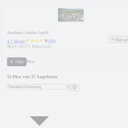
Autohaus Leikeim GmbH
Über un
(
19
)
4.7 Sterne
DE-
96275
Maktzeuln
Pkw
Filter
33 Pkw von 37 Angeboten