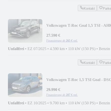
Kontakt
Park
Volkswagen T-Roc Goal 1,5 TSI - AH
* NAVI * SOUNDSYSTEM
27.590 €
Finanzierung ab
265 €
mtl.
Unfallfrei
•
EZ 07/2025
•
4.590 km
•
110 kW (150 PS)
•
Benzin
Kontakt
Park
Volkswagen T-Roc 1,5 TSI Goal - DSG
NAVI * Sound-System *
29.990 €
Finanzierung ab
287 €
mtl.
Unfallfrei
•
EZ 10/2025
•
9.700 km
•
110 kW (150 PS)
•
Benzin