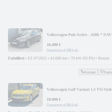
Volkswagen Polo Active - AHK * NAV
* SHZ * GRA
16.490 €
Finanzierung ab
158 €
mtl.
Unfallfrei
•
EZ 07/2021
•
43.600 km
•
70 kW (95 PS)
•
Benzin
Kontakt
Park
Volkswagen Golf Variant 1,5 TSi Style
DSG * HUD * AHK
19.990 €
Finanzierung ab
192 €
mtl.