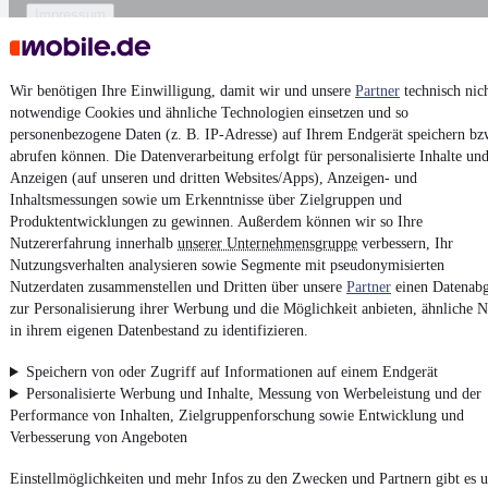
Impressum
AGB
Vertrag widerrufen
Wir benötigen Ihre Einwilligung, damit wir und unsere
Partner
technisch nic
Datenschutz
notwendige Cookies und ähnliche Technologien einsetzen und so
personenbezogene Daten (z. B. IP-Adresse) auf Ihrem Endgerät speichern bz
Datenschutzeinstellungen
abrufen können. Die Datenverarbeitung erfolgt für personalisierte Inhalte un
Erklärung zur Barrierefreiheit
Anzeigen (auf unseren und dritten Websites/Apps), Anzeigen- und
Inhaltsmessungen sowie um Erkenntnisse über Zielgruppen und
Report Security Vulnerability (English)
Produktentwicklungen zu gewinnen. Außerdem können wir so Ihre
Nutzererfahrung innerhalb
unserer Unternehmensgruppe
verbessern, Ihr
Powered by
Nutzungsverhalten analysieren sowie Segmente mit pseudonymisierten
Nutzerdaten zusammenstellen und Dritten über unsere
Partner
einen Datenabg
zur Personalisierung ihrer Werbung und die Möglichkeit anbieten, ähnliche N
Noch mehr
neue Autos
unterschiedlicher Marken, auch als
in ihrem eigenen Datenbestand zu identifizieren.
Leasing-Angebote
, gibt es bei mobile.de
Speichern von oder Zugriff auf Informationen auf einem Endgerät
Personalisierte Werbung und Inhalte, Messung von Werbeleistung und der
Performance von Inhalten, Zielgruppenforschung sowie Entwicklung und
Verbesserung von Angeboten
Einstellmöglichkeiten und mehr Infos zu den Zwecken und Partnern gibt es u