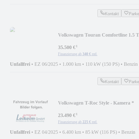
Kontakt
Park
Volkswagen Touran Comfortline 1.5 
- DSG * 7 Sitzer *
¹
35.500 €
Finanzierung ab
340 €
mtl.
Unfallfrei
•
EZ 06/2025
•
1.000 km
•
110 kW (150 PS)
•
Benzin
Kontakt
Park
Volkswagen T-Roc Style - Kamera *
Navi * LED * ACC
¹
23.490 €
Finanzierung ab
225 €
mtl.
Unfallfrei
•
EZ 04/2025
•
6.400 km
•
85 kW (116 PS)
•
Benzin