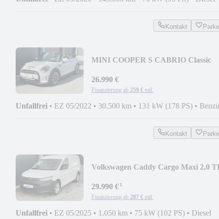
Kontakt
Park
MINI COOPER S CABRIO Classic
Trim - Harman Kardon
26.990 €
Finanzierung ab
259 €
mtl.
Unfallfrei
•
EZ 05/2022
•
30.500 km
•
131 kW (178 PS)
•
Benzi
Kontakt
Park
Volkswagen Caddy Cargo Maxi 2,0 T
- NAVI * AHK * KAMERA
¹
29.990 €
Finanzierung ab
287 €
mtl.
Unfallfrei
•
EZ 05/2025
•
1.050 km
•
75 kW (102 PS)
•
Diesel