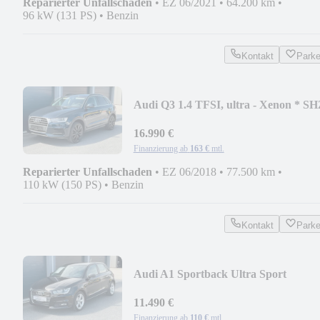
Reparierter Unfallschaden
•
EZ 06/2021
•
64.200 km
•
96 kW (131 PS)
•
Benzin
Kontakt
Park
Audi Q3 1.4 TFSI, ultra - Xenon * S
* GRA
16.990 €
Finanzierung ab
163 €
mtl.
Reparierter Unfallschaden
•
EZ 06/2018
•
77.500 km
•
110 kW (150 PS)
•
Benzin
Kontakt
Park
Audi A1 Sportback Ultra Sport
11.490 €
Finanzierung ab
110 €
mtl.