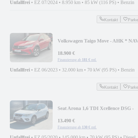
Unfallfrei
•
EZ 07/2024
•
8.950 km
•
85 kW (116 PS)
•
Benzin
Kontakt
Park
Volkswagen Taigo Move - AHK * NA
* KAMERA - IQ-DRIVE
18.900 €
Finanzierung ab
181 €
mtl.
Unfallfrei
•
EZ 06/2023
•
32.000 km
•
70 kW (95 PS)
•
Benzin
Kontakt
Park
Seat Arona 1,6 TDI Xcellence DSG -
LED * NAVI * Beats
13.490 €
Finanzierung ab
130 €
mtl.
Unfallfrei
•
EZ 05/2020
•
145.000 km
•
70 kW (95 PS)
•
Diesel