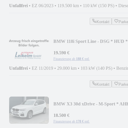
Unfallfrei
•
EZ 06/2023
•
119.500 km
•
110 kW (150 PS)
•
Diese
Kontakt
Park
BMW 118i Sport Line - DSG * HUD *
NAVI PROF * DAB
19.590 €
Finanzierung ab
188 €
mtl.
Unfallfrei
•
EZ 11/2019
•
29.000 km
•
103 kW (140 PS)
•
Benzi
Kontakt
Park
BMW X3 30d xDrive - M-Sport * AH
* AN GEWERBE
18.500 €
Finanzierung ab
178 €
mtl.