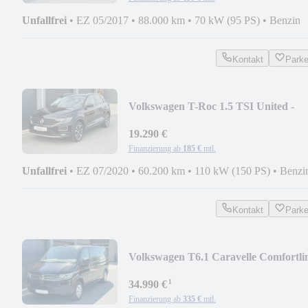
Unfallfrei
•
EZ 05/2017
•
88.000 km
•
70 kW (95 PS)
•
Benzin
Kontakt
Park
Volkswagen T-Roc 1.5 TSI United -
NAVI * LED * ACC *
19.290 €
Finanzierung ab
185 €
mtl.
Unfallfrei
•
EZ 07/2020
•
60.200 km
•
110 kW (150 PS)
•
Benzi
Kontakt
Park
Volkswagen T6.1 Caravelle Comfortli
lang - 9-Sitzer * AHK
¹
34.990 €
Finanzierung ab
335 €
mtl.