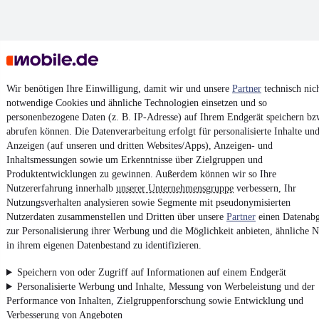
4.6 Sterne
App installieren
Nutze mobile.de schnell und einfach
Wir benötigen Ihre Einwilligung, damit wir und unsere
Partner
technisch nic
notwendige Cookies und ähnliche Technologien einsetzen und so
personenbezogene Daten (z. B. IP-Adresse) auf Ihrem Endgerät speichern bz
abrufen können. Die Datenverarbeitung erfolgt für personalisierte Inhalte un
Impressum
Anzeigen (auf unseren und dritten Websites/Apps), Anzeigen- und
Inhaltsmessungen sowie um Erkenntnisse über Zielgruppen und
AGB
Produktentwicklungen zu gewinnen. Außerdem können wir so Ihre
Vertrag widerrufen
Nutzererfahrung innerhalb
unserer Unternehmensgruppe
verbessern, Ihr
Nutzungsverhalten analysieren sowie Segmente mit pseudonymisierten
Datenschutz
Nutzerdaten zusammenstellen und Dritten über unsere
Partner
einen Datenabg
Datenschutzeinstellungen
zur Personalisierung ihrer Werbung und die Möglichkeit anbieten, ähnliche N
Erklärung zur Barrierefreiheit
in ihrem eigenen Datenbestand zu identifizieren.
Report Security Vulnerability (English)
Speichern von oder Zugriff auf Informationen auf einem Endgerät
Personalisierte Werbung und Inhalte, Messung von Werbeleistung und der
Performance von Inhalten, Zielgruppenforschung sowie Entwicklung und
Powered by
Verbesserung von Angeboten