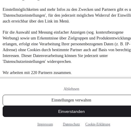
Einstellmöglichkeiten und mehr Infos zu den Zwecken und Partnern gibt es u
Von
Auto verkaufen
über
E-Bikes
und
Gebrauchtwagen
:
'Datenschutzeinstellungen', für den jederzeit möglichen Widerruf der Einwill
Besuche
mobile.de
auch erreichbar über den Link im Menü.
Für die Auswahl und Messung einfacher Anzeigen (sog. kontextbezogene
Werbung) sowie um Erkenntnisse über Zielgruppen und Produktentwicklung
erlangen, erfolgt eine Verarbeitung Ihrer personenbezogenen Daten (z. B. IP-
Adresse) ohne Cookies durch bestimmte Partner auch auf Basis von berechtig
Interessen. Dieser Datenverarbeitung können Sie jederzeit unter
'Datenschutzeinstellungen' widersprechen.
Wir arbeiten mit 220 Partnern zusammen.
Ablehnen
Einstellungen verwalten
Einverstanden
Impressum
Datenschutz
Cookie-Erklärung