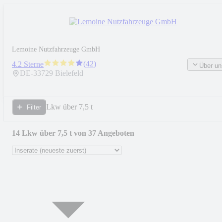
Lemoine Nutzfahrzeuge GmbH
(
42
)
4.2 Sterne
Über un
DE-
33729
Bielefeld
Lkw über 7,5 t
Filter
14 Lkw über 7,5 t von 37 Angeboten