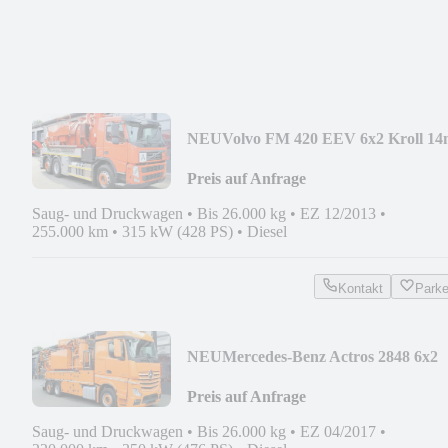
NEU
Volvo FM 420 EEV 6x2 Kroll 14
Saug u.Druck ADR INOX
Preis auf Anfrage
Saug- und Druckwagen
•
Bis 26.000 kg
•
EZ 12/2013
•
255.000 km
•
315 kW (428 PS)
•
Diesel
Kontakt
Park
NEU
Mercedes-Benz Actros 2848 6x2
Kroll 14,5m³ WRG Saug-Druck-HD
Preis auf Anfrage
Saug- und Druckwagen
•
Bis 26.000 kg
•
EZ 04/2017
•