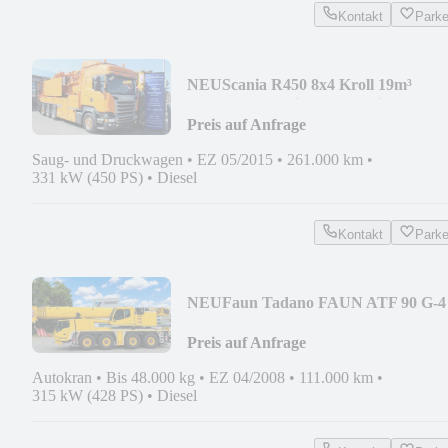
Kontakt
Park
NEU
Scania R450 8x4 Kroll 19m³
Wasserrückgewinner Kombi-HD
Preis auf Anfrage
Saug- und Druckwagen
•
EZ 05/2015
•
261.000 km
•
331 kW (450 PS)
•
Diesel
Kontakt
Park
NEU
Faun Tadano FAUN ATF 90 G-4
8x6 Autokran + 20 tonnen
Preis auf Anfrage
Autokran
•
Bis 48.000 kg
•
EZ 04/2008
•
111.000 km
•
315 kW (428 PS)
•
Diesel