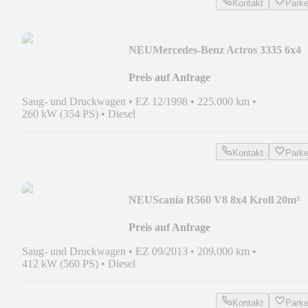
Kontakt
Park
NEU
Mercedes-Benz Actros 3335 6x4
Kroll 13m³ HD-Kombi ADR/GGVS V
Preis auf Anfrage
Saug- und Druckwagen
•
EZ 12/1998
•
225.000 km
•
260 kW (354 PS)
•
Diesel
Kontakt
Park
NEU
Scania R560 V8 8x4 Kroll 20m³
WRG 2x HD-Pumpe 620 Liter
Preis auf Anfrage
Saug- und Druckwagen
•
EZ 09/2013
•
209.000 km
•
412 kW (560 PS)
•
Diesel
Kontakt
Park