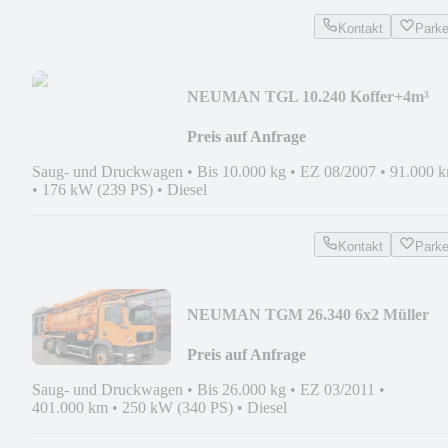
Kontakt
Park
NEU
MAN TGL 10.240 Koffer+4m³
Uraca HD-Spül+JT-Kamera-TV
Preis auf Anfrage
Saug- und Druckwagen
•
Bis 10.000 kg
•
EZ 08/2007
•
91.000 
•
176 kW (239 PS)
•
Diesel
Kontakt
Park
NEU
MAN TGM 26.340 6x2 Müller
13m³ Saug u.Druck HD-KOMBI
Preis auf Anfrage
Saug- und Druckwagen
•
Bis 26.000 kg
•
EZ 03/2011
•
401.000 km
•
250 kW (340 PS)
•
Diesel