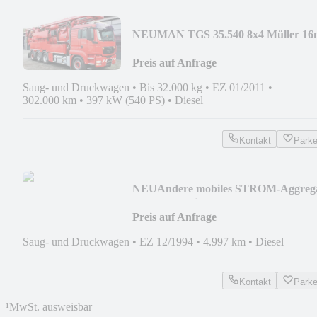
NEU
MAN TGS 35.540 8x4 Müller 16
WRG + 800 meter HD
Preis auf Anfrage
Saug- und Druckwagen
•
Bis 32.000 kg
•
EZ 01/2011
•
302.000 km
•
397 kW (540 PS)
•
Diesel
Kontakt
Park
NEU
Andere mobiles STROM-Aggreg
27,5 kVA + Sielbelüfter
Preis auf Anfrage
Saug- und Druckwagen
•
EZ 12/1994
•
4.997 km
•
Diesel
Kontakt
Park
¹
MwSt. ausweisbar