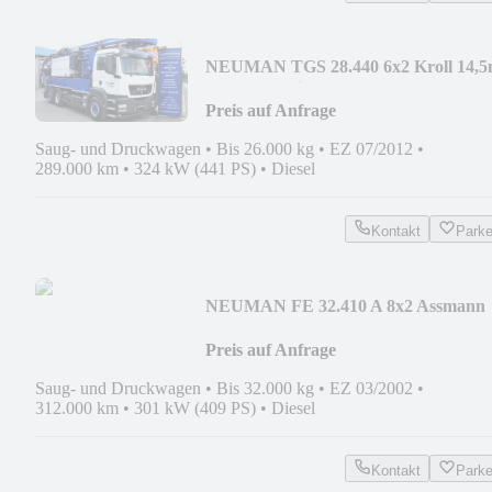
NEU
MAN TGS 28.440 6x2 Kroll 14,5
W-Rückgewinner KOMBI
Preis auf Anfrage
Saug- und Druckwagen
•
Bis 26.000 kg
•
EZ 07/2012
•
289.000 km
•
324 kW (441 PS)
•
Diesel
Kontakt
Park
NEU
MAN FE 32.410 A 8x2 Assmann
15m³ HD-Spül-KOMBI INOX
Preis auf Anfrage
Saug- und Druckwagen
•
Bis 32.000 kg
•
EZ 03/2002
•
312.000 km
•
301 kW (409 PS)
•
Diesel
Kontakt
Park