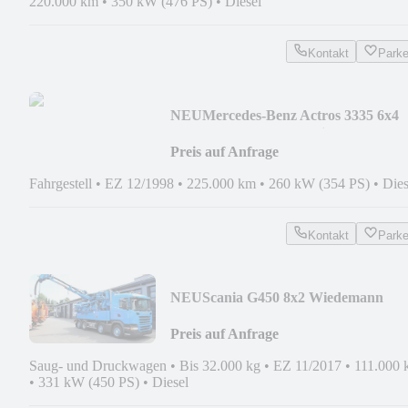
220.000 km
•
350 kW (476 PS)
•
Diesel
Kontakt
Park
NEU
Mercedes-Benz Actros 3335 6x4
Blatt-Blatt EPS Hydraulik
Preis auf Anfrage
Fahrgestell
•
EZ 12/1998
•
225.000 km
•
260 kW (354 PS)
•
Dies
Kontakt
Park
NEU
Scania G450 8x2 Wiedemann
SUPER1000 WRG Edelstahl-INOX
Preis auf Anfrage
Saug- und Druckwagen
•
Bis 32.000 kg
•
EZ 11/2017
•
111.000
•
331 kW (450 PS)
•
Diesel