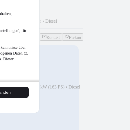
halten,
 km
•
100 kW (136 PS)
•
Diesel
stellungen', für
Kontakt
Parken
kenntnisse über
zogenen Daten (z.
n. Dieser
TUAL*MATRIX*KAM*TOT*
4
•
163.370 km
•
120 kW (163 PS)
•
Diesel
tanden