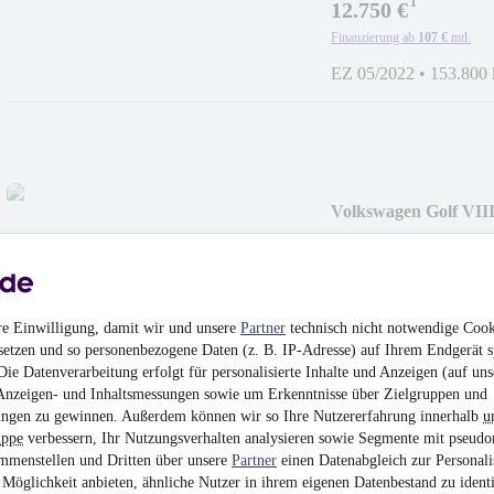
¹
12.750 €
Finanzierung ab
107 €
mtl.
EZ 05/2022
•
153.800
Volkswagen Golf VIII
Life*NAVI*AMBI
¹
13.450 €
Finanzierung ab
113 €
mtl.
EZ 05/2022
•
184.900
re Einwilligung, damit wir und unsere
Partner
technisch nicht notwendige Cook
setzen und so personenbezogene Daten (z. B. IP-Adresse) auf Ihrem Endgerät s
ie Datenverarbeitung erfolgt für personalisierte Inhalte und Anzeigen (auf uns
Anzeigen- und Inhaltsmessungen sowie um Erkenntnisse über Zielgruppen und
ngen zu gewinnen. Außerdem können wir so Ihre Nutzererfahrung innerhalb
u
uppe
verbessern, Ihr Nutzungsverhalten analysieren sowie Segmente mit pseudo
Audi A4 Avant 30
mmenstellen und Dritten über unsere
Partner
einen Datenabgleich zur Personali
Möglichkeit anbieten, ähnliche Nutzer in ihrem eigenen Datenbestand zu identi