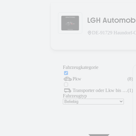
LGH Automob
DE-
91729
Haundorf-O
Fahrzeugkategorie
Pkw
(
8
)
Transporter oder Lkw bis 7,5 t
(
1
)
Fahrzeugtyp