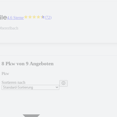
ile
(
72
)
4.6 Sterne
bererlbach
8 Pkw von 9 Angeboten
Pkw
Sortieren nach