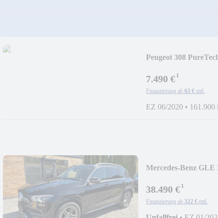
Peugeot 308 PureT
¹
7.490 €
Finanzierung ab
63 €
mtl.
EZ 06/2020
•
161.900
Mercedes-Benz GLE 
Line*NAVI*LED*
¹
38.490 €
Finanzierung ab
322 €
mtl.
Unfallfrei
•
EZ 01/202