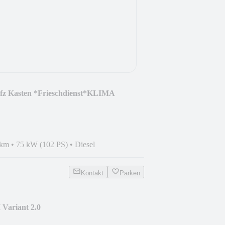
fz Kasten *Frieschdienst*KLIMA
 km
•
75 kW (102 PS)
•
Diesel
Kontakt
Parken
 Variant 2.0
G*NAVI*TOT*