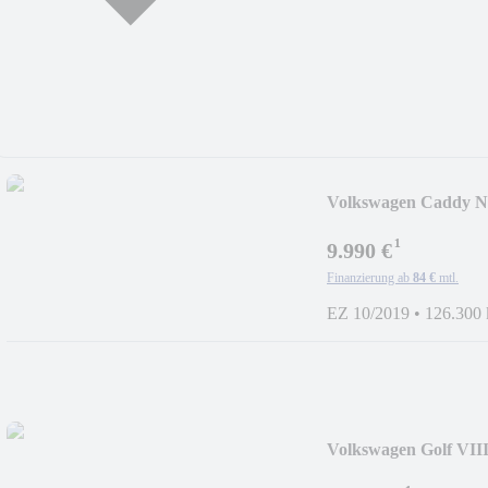
Volkswagen Caddy N
*PDC*NAVI*
¹
9.990 €
Finanzierung ab
84 €
mtl.
EZ 10/2019
•
126.300
Volkswagen Golf VIII
TDI*AMBIENT*DS