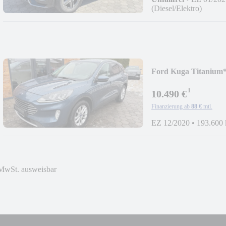
(Diesel/Elektro)
Ford Kuga Titan
¹
10.490 €
Finanzierung ab
88 €
mtl.
EZ 12/2020
•
193.600
MwSt. ausweisbar