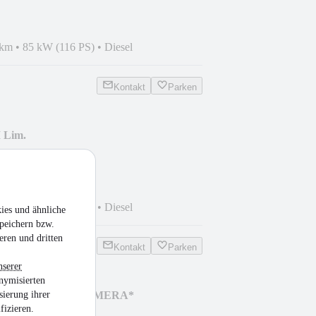
 km
•
85 kW (116 PS)
•
Diesel
Kontakt
Parken
 Lim.
ENTAL*KAMERA*
 km
•
85 kW (116 PS)
•
Diesel
ies und ähnliche
peichern bzw.
eren und dritten
Kontakt
Parken
nserer
nymisierten
 TDI *NAVI*LED*KAMERA*
sierung ihrer
fizieren.