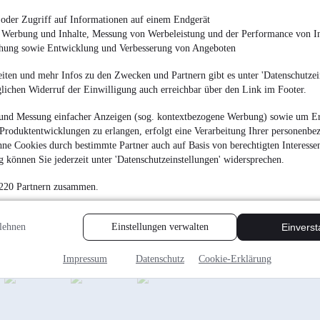
¹
15.990 €
oder Zugriff auf Informationen auf einem Endgerät
Finanzierung ab
134 €
mtl.
e Werbung und Inhalte, Messung von Werbeleistung und der Performance von In
chung sowie Entwicklung und Verbesserung von Angeboten
EZ 11/2023
•
161.900
iten und mehr Infos zu den Zwecken und Partnern gibt es unter 'Datenschutzein
glichen Widerruf der Einwilligung auch erreichbar über den Link im Footer.
und Messung einfacher Anzeigen (sog. kontextbezogene Werbung) sowie um Er
Produktentwicklungen zu erlangen, erfolgt eine Verarbeitung Ihrer personenbe
Audi Q5 35 TDI S
ne Cookies durch bestimmte Partner auch auf Basis von berechtigten Interesse
line*BLACK*VIR
 können Sie jederzeit unter 'Datenschutzeinstellungen' widersprechen.
¹
28.750 €
 220 Partnern zusammen.
Finanzierung ab
241 €
mtl.
Unfallfrei
•
EZ 03/202
lehnen
Einstellungen verwalten
Einvers
Impressum
Datenschutz
Cookie-Erklärung