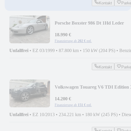
Kontakt
Park
Porsche Boxster 986 Dt 1Hd Leder
Xenon Klima Hardtop
18.990 €
Finanzierung ab
202 €
mtl.
Unfallfrei
•
EZ 03/1999
•
87.800 km
•
150 kW (204 PS)
•
Benzi
Kontakt
Park
Volkswagen Touareg V6 TDI Edition
R-Line VOLL 3Hd TOP
14.200 €
Finanzierung ab
151 €
mtl.
Unfallfrei
•
EZ 10/2013
•
234.221 km
•
180 kW (245 PS)
•
Dies