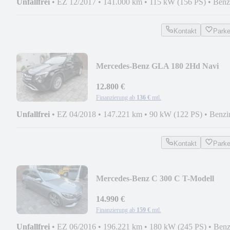
Unfallfrei
•
EZ 12/2017
•
141.000 km
•
115 kW (156 PS)
•
Benz
Kontakt
Park
Mercedes-Benz GLA 180 2Hd Navi
Kamera PDC Scheckheft TOP
12.800 €
Finanzierung ab
136 €
mtl.
Unfallfrei
•
EZ 04/2018
•
147.221 km
•
90 kW (122 PS)
•
Benzi
Kontakt
Park
Mercedes-Benz C 300 C T-Modell
Avantgarde Panorama
14.990 €
Finanzierung ab
159 €
mtl.
Unfallfrei
•
EZ 06/2016
•
196.221 km
•
180 kW (245 PS)
•
Benz