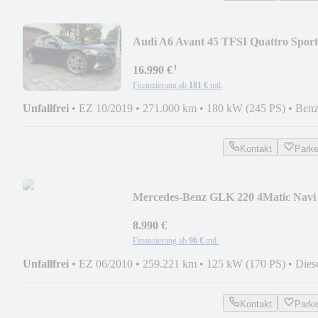
Audi A6 Avant 45 TFSI Quattro Sport
1Hd Scheckh. TOP
¹
16.990 €
Finanzierung ab
181 €
mtl.
Unfallfrei
•
EZ 10/2019
•
271.000 km
•
180 kW (245 PS)
•
Benz
Kontakt
Park
Mercedes-Benz GLK 220 4Matic Navi
Xenon Panorama AHK TOP
8.990 €
Finanzierung ab
96 €
mtl.
Unfallfrei
•
EZ 06/2010
•
259.221 km
•
125 kW (170 PS)
•
Dies
Kontakt
Park