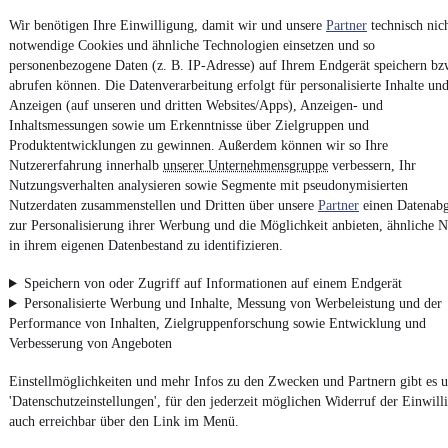
Vertrag widerrufen
Wir benötigen Ihre Einwilligung, damit wir und unsere
Partner
technisch nic
notwendige Cookies und ähnliche Technologien einsetzen und so
Datenschutz
personenbezogene Daten (z. B. IP-Adresse) auf Ihrem Endgerät speichern bz
Datenschutzeinstellungen
abrufen können. Die Datenverarbeitung erfolgt für personalisierte Inhalte un
Erklärung zur Barrierefreiheit
Anzeigen (auf unseren und dritten Websites/Apps), Anzeigen- und
Inhaltsmessungen sowie um Erkenntnisse über Zielgruppen und
Report Security Vulnerability (English)
Produktentwicklungen zu gewinnen. Außerdem können wir so Ihre
Nutzererfahrung innerhalb
unserer Unternehmensgruppe
verbessern, Ihr
Nutzungsverhalten analysieren sowie Segmente mit pseudonymisierten
Powered by
Nutzerdaten zusammenstellen und Dritten über unsere
Partner
einen Datenabg
zur Personalisierung ihrer Werbung und die Möglichkeit anbieten, ähnliche N
in ihrem eigenen Datenbestand zu identifizieren.
Ob
Neuwagen
,
Gebrauchtwagen
oder
Leasing-Angebote
: Alle
Fahrzeuge gibt es bei mobile.de
Speichern von oder Zugriff auf Informationen auf einem Endgerät
Personalisierte Werbung und Inhalte, Messung von Werbeleistung und der
Performance von Inhalten, Zielgruppenforschung sowie Entwicklung und
Verbesserung von Angeboten
Einstellmöglichkeiten und mehr Infos zu den Zwecken und Partnern gibt es u
'Datenschutzeinstellungen', für den jederzeit möglichen Widerruf der Einwill
auch erreichbar über den Link im Menü.