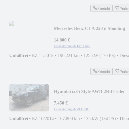
Kontakt
Park
Mercedes-Benz CLA 220 d Shooting
Brake AMG Panorama TOP
14.800 €
Finanzierung ab
157 €
mtl.
Unfallfrei
•
EZ 11/2018
•
196.221 km
•
125 kW (170 PS)
•
Dies
Kontakt
Park
Hyundai ix35 Style AWD 2Hd Leder
Navi Xenon Scheckh TOP
7.450 €
Finanzierung ab
79 €
mtl.
Unfallfrei
•
EZ 10/2014
•
167.800 km
•
135 kW (184 PS)
•
Dies