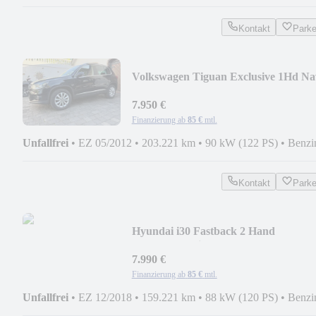
Kontakt
Park
Volkswagen Tiguan Exclusive 1Hd Na
Pano Xenon Ahk Scheckh.
7.950 €
Finanzierung ab
85 €
mtl.
Unfallfrei
•
EZ 05/2012
•
203.221 km
•
90 kW (122 PS)
•
Benzi
Kontakt
Park
Hyundai i30 Fastback 2 Hand
Scheckheft Klima PDC TOP
7.990 €
Finanzierung ab
85 €
mtl.
Unfallfrei
•
EZ 12/2018
•
159.221 km
•
88 kW (120 PS)
•
Benzi