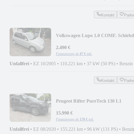
Kontakt
Park
Volkswagen Lupo 1.0 COMF. Schiebd
Scheckh. Super Zustand
2.490 €
Finanzierung ab
47 €
mtl.
Unfallfrei
•
EZ 10/2005
•
110.221 km
•
37 kW (50 PS)
•
Benzin
Kontakt
Park
Peugeot Rifter PureTech 130 L1
Automatik 1Hd NAVI TOP
15.990 €
Finanzierung ab
170 €
mtl.
Unfallfrei
•
EZ 08/2020
•
155.221 km
•
96 kW (131 PS)
•
Benzi