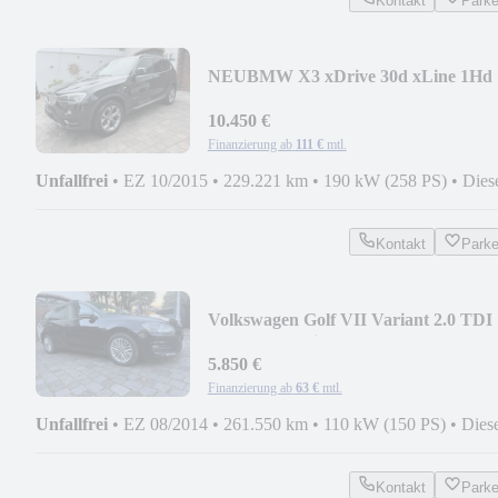
Kontakt
Park
NEU
BMW X3 xDrive 30d xLine 1Hd
Leder Head Xenon Ahk TOP
10.450 €
Finanzierung ab
111 €
mtl.
Unfallfrei
•
EZ 10/2015
•
229.221 km
•
190 kW (258 PS)
•
Dies
Kontakt
Park
Volkswagen Golf VII Variant 2.0 TDI
Cup 2Hd Navi AHK TOP
5.850 €
Finanzierung ab
63 €
mtl.
Unfallfrei
•
EZ 08/2014
•
261.550 km
•
110 kW (150 PS)
•
Dies
Kontakt
Park