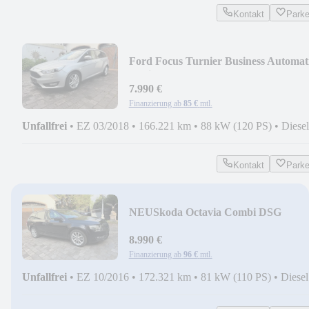
Kontakt
Park
Ford Focus Turnier Business Automat
Navi Xenon TOP
7.990 €
Finanzierung ab
85 €
mtl.
Unfallfrei
•
EZ 03/2018
•
166.221 km
•
88 kW (120 PS)
•
Diesel
Kontakt
Park
NEU
Skoda Octavia Combi DSG
Amundsen Xenon NAVI Tempo PDC
8.990 €
Finanzierung ab
96 €
mtl.
Unfallfrei
•
EZ 10/2016
•
172.321 km
•
81 kW (110 PS)
•
Diesel