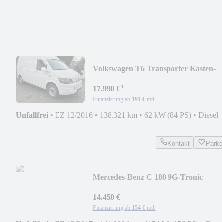
Volkswagen T6 Transporter Kasten-
Kombi Kasten Hochdach lang
¹
17.990 €
Finanzierung ab
191 €
mtl.
Unfallfrei
•
EZ 12/2016
•
138.321 km
•
62 kW (84 PS)
•
Diesel
Kontakt
Park
Mercedes-Benz C 180 9G-Tronic
Avantgarde Sportp. 2Hd Leder Nav
14.450 €
Finanzierung ab
154 €
mtl.