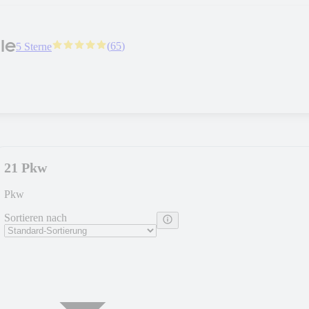
le
(
65
)
5 Sterne
21 Pkw
Pkw
Sortieren nach