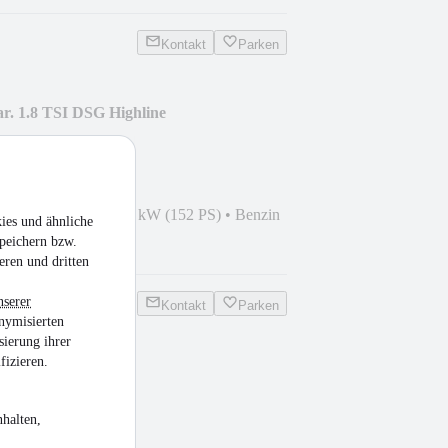
Kontakt
Parken
r. 1.8 TSI DSG Highline
K
0
•
139.000 km
•
112 kW (152 PS)
•
Benzin
ies und ähnliche
peichern bzw.
AHK
eren und dritten
nserer
Kontakt
Parken
nymisierten
sierung ihrer
fizieren.
SPUR*KAM*MBUX*DISTRONIC*360°
halten,