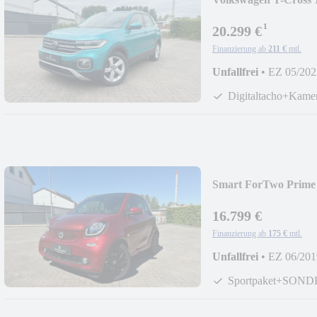
AID*LED*ACC*SI
¹
20.299 €
Finanzierung ab
211 €
mtl.
Unfallfrei
•
EZ 05/202
Digitaltacho+Kame
Smart ForTwo Prime
SPORT*NAVI*LED
16.799 €
Finanzierung ab
175 €
mtl.
Unfallfrei
•
EZ 06/201
Sportpaket+SON