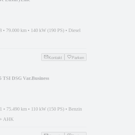
*HUD*GSD
8
•
79.000 km
•
140 kW (190 PS)
•
Diesel
Kontakt
Parken
.5 TSI DSG Var.Business
AHK
1
•
75.490 km
•
110 kW (150 PS)
•
Benzin
+ AHK