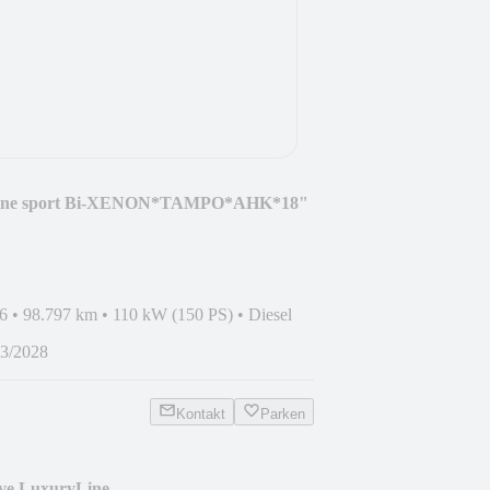
-Line sport Bi-XENON*TAMPO*AHK*18"
6
•
98.797 km
•
110 kW (150 PS)
•
Diesel
3/2028
Kontakt
Parken
ve LuxuryLine