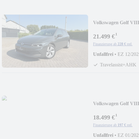
Volkswagen Golf VIII
LED*SIDE*TRAV
¹
21.499 €
Finanzierung ab
228 €
mtl.
Unfallfrei
•
EZ 12/202
Travelassist+AHK
Volkswagen Golf VIII
AID*LED*LANE*S
¹
18.499 €
Finanzierung ab
197 €
mtl.
Unfallfrei
•
EZ 01/202