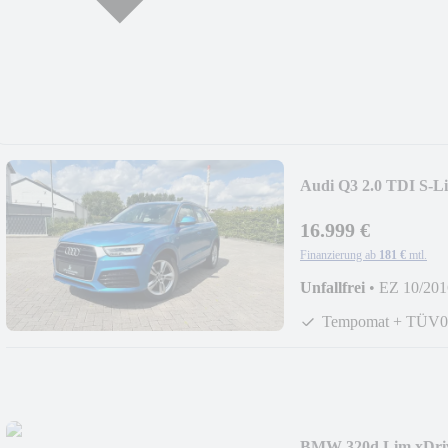
Audi Q3 2.0 TDI S
16.999 €
Finanzierung ab
181 €
mtl.
Unfallfrei
•
EZ 10/201
Tempomat + TÜV0
BMW 320d Lim.xDri