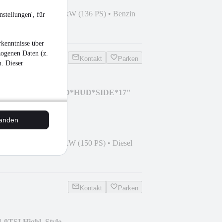
1
•
44.998 km
•
100 kW (136 PS)
•
Benzin
stellungen', für
nkel
kenntnisse über
zogenen Daten (z.
Kontakt
Parken
n. Dieser
nier Vignale AID*LED*HUD*SIDE*17"
tanden
0
•
76.989 km
•
110 kW (150 PS)
•
Diesel
Kontakt
Parken
.0TSI Highl. Style