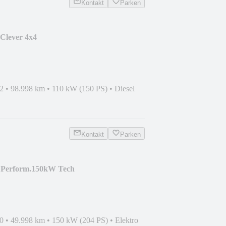
Kontakt
Parken
Clever 4x4
DE*AHK*18"
2
•
98.998 km
•
110 kW (150 PS)
•
Diesel
Kontakt
Parken
 Perform.150kW Tech
P*62kWh
0
•
49.998 km
•
150 kW (204 PS)
•
Elektro