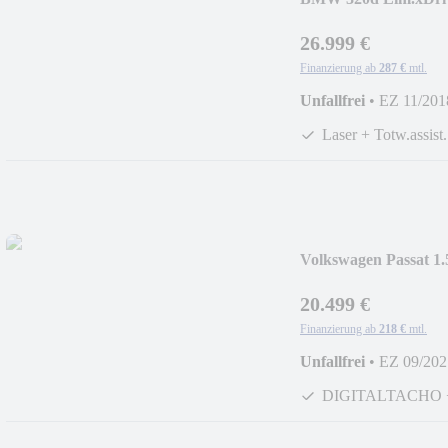
VIRTUAL*LASER
26.999 €
Finanzierung ab
287 €
mtl.
Unfallfrei
•
EZ 11/201
Laser + Totw.assist.
Volkswagen Passat 1
AID*LED*LANE*
20.499 €
Finanzierung ab
218 €
mtl.
Unfallfrei
•
EZ 09/202
DIGITALTACHO 