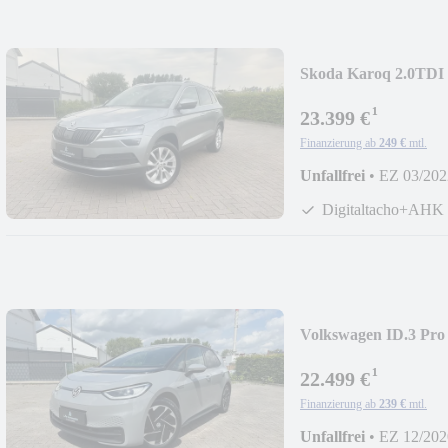
Skoda Karoq 2.0TDI 
AID*LED*ACC*SI
¹
23.399 €
Finanzierung ab
249 €
mtl.
Unfallfrei
•
EZ 03/202
Digitaltacho+AHK
Volkswagen ID.3 Pro
MATRIX*PANO*W
¹
22.499 €
Finanzierung ab
239 €
mtl.
Unfallfrei
•
EZ 12/202