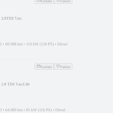
Kontakt
Parken
 2.0TDI Var.
EL*MEMORY*AHK
2
•
69.998 km
•
110 kW (150 PS)
•
Diesel
Kontakt
Parken
 2.0 TDI Var.Life
IDE*KAM
3
•
64.989 km
•
85 kW (116 PS)
•
Diesel