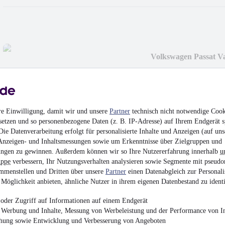
Volkswagen Passat Va
XENON*KAM*AH
6.399 €
Finanzierung ab
67 €
mtl.
Unfallfrei
•
EZ 09/201
re Einwilligung, damit wir und unsere
Partner
technisch nicht notwendige Cook
setzen und so personenbezogene Daten (z. B. IP-Adresse) auf Ihrem Endgerät s
Rückfahrkamera+
ie Datenverarbeitung erfolgt für personalisierte Inhalte und Anzeigen (auf uns
Anzeigen- und Inhaltsmessungen sowie um Erkenntnisse über Zielgruppen und
ngen zu gewinnen. Außerdem können wir so Ihre Nutzererfahrung innerhalb
u
uppe
verbessern, Ihr Nutzungsverhalten analysieren sowie Segmente mit pseudo
mmenstellen und Dritten über unsere
Partner
einen Datenabgleich zur Personali
Möglichkeit anbieten, ähnliche Nutzer in ihrem eigenen Datenbestand zu identi
Mercedes-Benz B 180
WIDE*NAVI*LED*
oder Zugriff auf Informationen auf einem Endgerät
¹
22.199 €
e Werbung und Inhalte, Messung von Werbeleistung und der Performance von In
chung sowie Entwicklung und Verbesserung von Angeboten
Finanzierung ab
236 €
mtl.