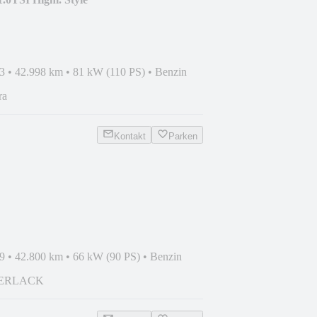
DE*KAM
3
•
42.998 km
•
81 kW (110 PS)
•
Benzin
ra
Kontakt
Parken
*KAM*LEDER*90PS*16"
9
•
42.800 km
•
66 kW (90 PS)
•
Benzin
DERLACK