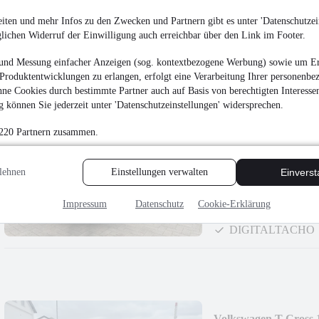
Unfallfrei
•
EZ 04/202
iten und mehr Infos zu den Zwecken und Partnern gibt es unter 'Datenschutzein
glichen Widerruf der Einwilligung auch erreichbar über den Link im Footer.
Widescreen + Totwi
und Messung einfacher Anzeigen (sog. kontextbezogene Werbung) sowie um Er
Produktentwicklungen zu erlangen, erfolgt eine Verarbeitung Ihrer personenbe
ne Cookies durch bestimmte Partner auch auf Basis von berechtigten Interesse
 können Sie jederzeit unter 'Datenschutzeinstellungen' widersprechen.
 220 Partnern zusammen.
Ford Focus 2.0 Tur
¹
17.299 €
lehnen
Einstellungen verwalten
Einvers
Finanzierung ab
184 €
mtl.
Impressum
Datenschutz
Cookie-Erklärung
Unfallfrei
•
EZ 10/202
DIGITALTACHO
Volkswagen T-Cross 1