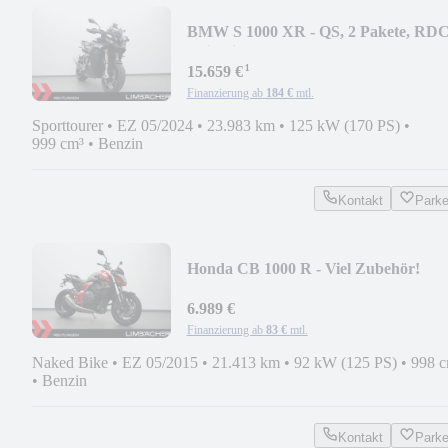
BMW S 1000 XR - QS, 2 Pakete, RDC
Heizgriffe etc
¹
15.659 €
Finanzierung ab
184 €
mtl.
Sporttourer
•
EZ 05/2024
•
23.983 km
•
125 kW (170 PS)
•
999 cm³
•
Benzin
Kontakt
Park
Honda CB 1000 R - Viel Zubehör!
6.989 €
Finanzierung ab
83 €
mtl.
Naked Bike
•
EZ 05/2015
•
21.413 km
•
92 kW (125 PS)
•
998 
•
Benzin
Kontakt
Park