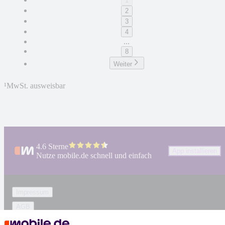
1
2
3
4
...
8
Weiter
¹
MwSt. ausweisbar
4.6 Sterne
App installieren
Nutze mobile.de schnell und einfach
Impressum
AGB
Vertrag widerrufen