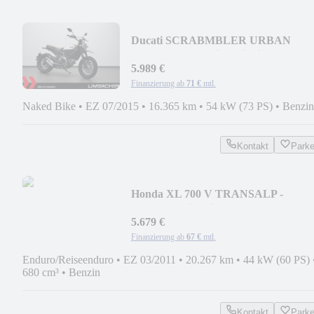
Ducati SCRABMBLER URBAN
ENDURO - Termignoni Slip on
5.989 €
Finanzierung ab
71 €
mtl.
Naked Bike
•
EZ 07/2015
•
16.365 km
•
54 kW (73 PS)
•
Benzin
Kontakt
Park
Honda XL 700 V TRANSALP -
Topcase, Griffheizung
5.679 €
Finanzierung ab
67 €
mtl.
Enduro/Reiseenduro
•
EZ 03/2011
•
20.267 km
•
44 kW (60 PS)
680 cm³
•
Benzin
Kontakt
Park