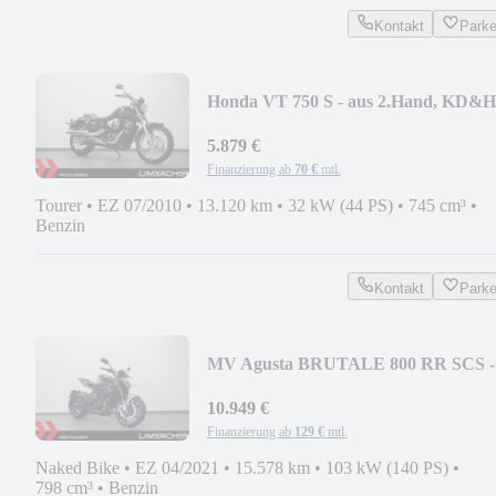
Kontakt
Park
Honda VT 750 S - aus 2.Hand, KD&
Neu
5.879 €
Finanzierung ab
70 €
mtl.
Tourer
•
EZ 07/2010
•
13.120 km
•
32 kW (44 PS)
•
745 cm³
•
Benzin
Kontakt
Park
MV Agusta BRUTALE 800 RR SCS -
MV SPEER!
10.949 €
Finanzierung ab
129 €
mtl.
Naked Bike
•
EZ 04/2021
•
15.578 km
•
103 kW (140 PS)
•
798 cm³
•
Benzin