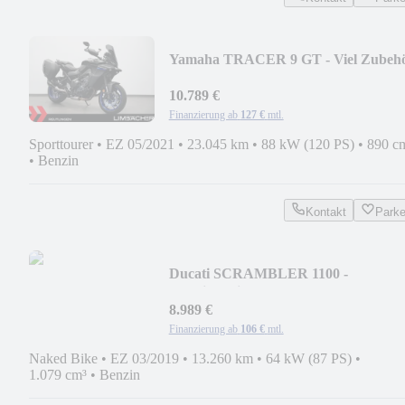
Yamaha TRACER 9 GT - Viel Zubehö
10.789 €
Finanzierung ab
127 €
mtl.
Sporttourer
•
EZ 05/2021
•
23.045 km
•
88 kW (120 PS)
•
890 c
•
Benzin
Kontakt
Park
Ducati SCRAMBLER 1100 -
Termignoni,DESMO SERVICE NEU
8.989 €
Finanzierung ab
106 €
mtl.
Naked Bike
•
EZ 03/2019
•
13.260 km
•
64 kW (87 PS)
•
1.079 cm³
•
Benzin