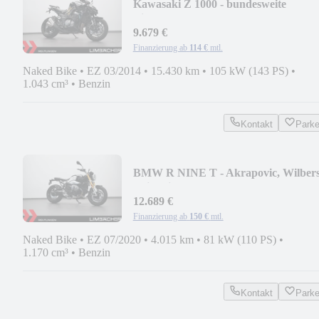
Kawasaki Z 1000 - bundesweite
Lieferung
9.679 €
Finanzierung ab
114 €
mtl.
Naked Bike
•
EZ 03/2014
•
15.430 km
•
105 kW (143 PS)
•
1.043 cm³
•
Benzin
Kontakt
Park
BMW R NINE T - Akrapovic, Wilbers
Griffheizung
12.689 €
Finanzierung ab
150 €
mtl.
Naked Bike
•
EZ 07/2020
•
4.015 km
•
81 kW (110 PS)
•
1.170 cm³
•
Benzin
Kontakt
Park