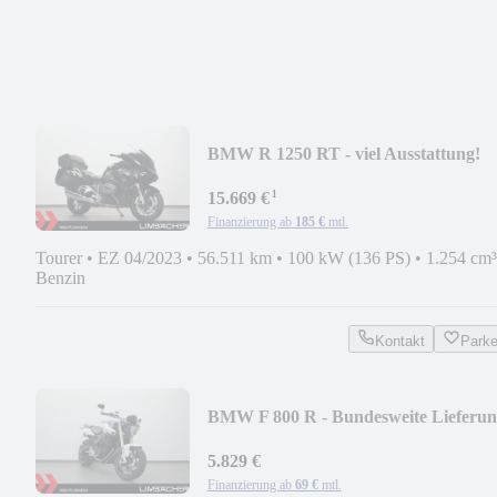
BMW R 1250 RT - viel Ausstattung!
¹
15.669 €
Finanzierung ab
185 €
mtl.
Tourer
•
EZ 04/2023
•
56.511 km
•
100 kW (136 PS)
•
1.254 cm³
Benzin
Kontakt
Park
BMW F 800 R - Bundesweite Lieferun
5.829 €
Finanzierung ab
69 €
mtl.