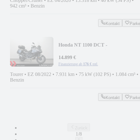
Chopper/Cruiser
•
EZ 04/2020
•
15.318 km
•
40 kW (54 PS)
•
942 cm³
•
Benzin
Kontakt
Park
Honda NT 1100 DCT -
Doppelkupplungsgetriebe!
14.899 €
Finanzierung ab
176 €
mtl.
Tourer
•
EZ 08/2022
•
7.931 km
•
75 kW (102 PS)
•
1.084 cm³
•
Benzin
Kontakt
Park
Zurück
1/8