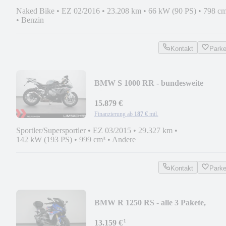
Naked Bike
•
EZ 02/2016
•
23.208 km
•
66 kW (90 PS)
•
798 cm
•
Benzin
Kontakt
Park
BMW S 1000 RR - bundesweite
Lieferung!
15.879 €
Finanzierung ab
187 €
mtl.
Sportler/Supersportler
•
EZ 03/2015
•
29.327 km
•
142 kW (193 PS)
•
999 cm³
•
Andere
Kontakt
Park
BMW R 1250 RS - alle 3 Pakete,
Topcase!
¹
13.159 €