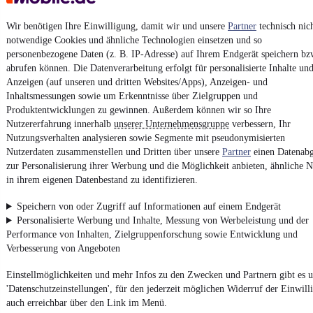
Datenschutz
Wir benötigen Ihre Einwilligung, damit wir und unsere
Partner
technisch nic
Datenschutzeinstellungen
notwendige Cookies und ähnliche Technologien einsetzen und so
personenbezogene Daten (z. B. IP-Adresse) auf Ihrem Endgerät speichern bz
Erklärung zur Barrierefreiheit
abrufen können. Die Datenverarbeitung erfolgt für personalisierte Inhalte un
Report Security Vulnerability (English)
Anzeigen (auf unseren und dritten Websites/Apps), Anzeigen- und
Inhaltsmessungen sowie um Erkenntnisse über Zielgruppen und
Produktentwicklungen zu gewinnen. Außerdem können wir so Ihre
Powered by
Nutzererfahrung innerhalb
unserer Unternehmensgruppe
verbessern, Ihr
Nutzungsverhalten analysieren sowie Segmente mit pseudonymisierten
Nutzerdaten zusammenstellen und Dritten über unsere
Partner
einen Datenabg
Ob
Neuwagen
,
Gebrauchtwagen
oder
Leasing-Angebote
: Alle
zur Personalisierung ihrer Werbung und die Möglichkeit anbieten, ähnliche N
Fahrzeuge gibt es bei mobile.de
in ihrem eigenen Datenbestand zu identifizieren.
Speichern von oder Zugriff auf Informationen auf einem Endgerät
Personalisierte Werbung und Inhalte, Messung von Werbeleistung und der
Performance von Inhalten, Zielgruppenforschung sowie Entwicklung und
Verbesserung von Angeboten
Einstellmöglichkeiten und mehr Infos zu den Zwecken und Partnern gibt es u
'Datenschutzeinstellungen', für den jederzeit möglichen Widerruf der Einwill
auch erreichbar über den Link im Menü.