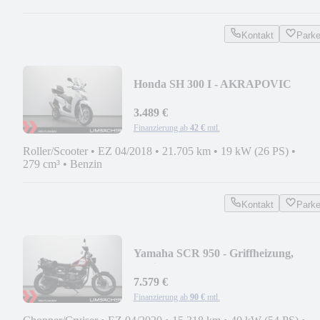
Kontakt
Park
Honda SH 300 I - AKRAPOVIC
1.HAND
3.489 €
Finanzierung ab
42 €
mtl.
Roller/Scooter
•
EZ 04/2018
•
21.705 km
•
19 kW (26 PS)
•
279 cm³
•
Benzin
Kontakt
Park
Yamaha SCR 950 - Griffheizung,
Ortlieb-Taschen
7.579 €
Finanzierung ab
90 €
mtl.