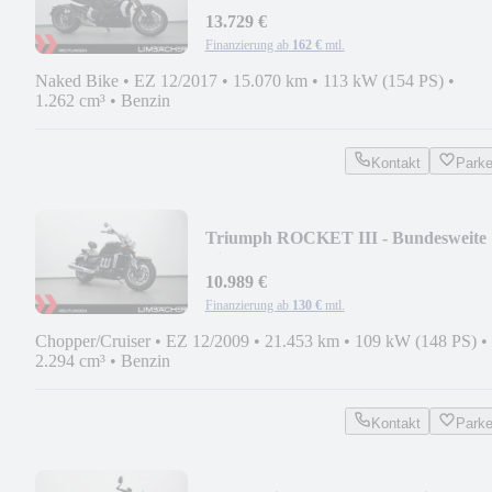
13.729 €
Finanzierung ab
162 €
mtl.
Naked Bike
•
EZ 12/2017
•
15.070 km
•
113 kW (154 PS)
•
1.262 cm³
•
Benzin
Kontakt
Park
Triumph ROCKET III - Bundesweite
Lieferung!
10.989 €
Finanzierung ab
130 €
mtl.
Chopper/Cruiser
•
EZ 12/2009
•
21.453 km
•
109 kW (148 PS)
•
2.294 cm³
•
Benzin
Kontakt
Park