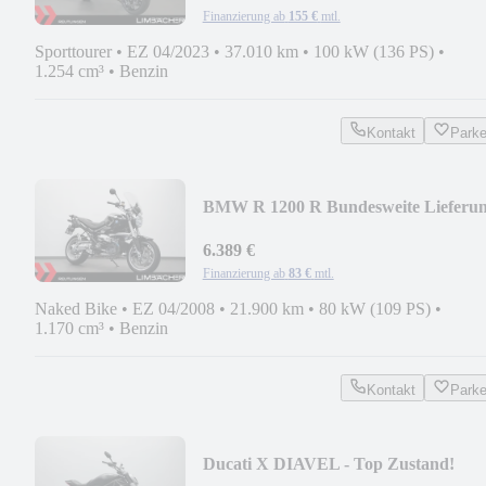
Finanzierung ab
155 €
mtl.
Sporttourer
•
EZ 04/2023
•
37.010 km
•
100 kW (136 PS)
•
1.254 cm³
•
Benzin
Kontakt
Park
BMW R 1200 R Bundesweite Lieferun
6.389 €
Finanzierung ab
83 €
mtl.
Naked Bike
•
EZ 04/2008
•
21.900 km
•
80 kW (109 PS)
•
1.170 cm³
•
Benzin
Kontakt
Park
Ducati X DIAVEL - Top Zustand!