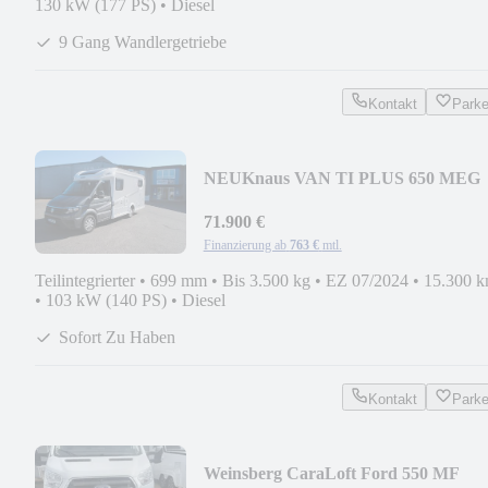
130 kW (177 PS)
•
Diesel
9 Gang Wandlergetriebe
Kontakt
Park
NEU
Knaus VAN TI PLUS 650 MEG
71.900 €
Finanzierung ab
763 €
mtl.
Teilintegrierter
•
699 mm
•
Bis 3.500 kg
•
EZ 07/2024
•
15.300 
•
103 kW (140 PS)
•
Diesel
Sofort Zu Haben
Kontakt
Park
Weinsberg CaraLoft Ford 550 MF