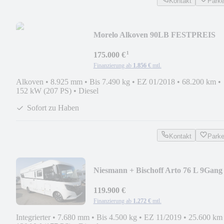
Kontakt
Park
Morelo Alkoven 90LB FESTPREIS
¹
175.000 €
Finanzierung ab
1.856 €
mtl.
Alkoven
•
8.925 mm
•
Bis 7.490 kg
•
EZ 01/2018
•
68.200 km
•
152 kW (207 PS)
•
Diesel
Sofort zu Haben
Kontakt
Park
Niesmann + Bischoff Arto 76 L 9Gang
Wandler
119.900 €
Finanzierung ab
1.272 €
mtl.
Integrierter
•
7.680 mm
•
Bis 4.500 kg
•
EZ 11/2019
•
25.600 km