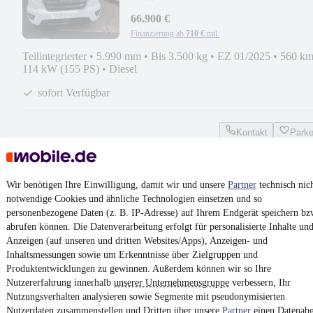
Edition Limcamper
66.900 €
Finanzierung ab
710 €
mtl.
Teilintegrierter
•
5.990 mm
•
Bis 3.500 kg
•
EZ 01/2025
•
560 k
114 kW (155 PS)
•
Diesel
sofort Verfügbar
Kontakt
Park
¹
MwSt. ausweisbar
Wir benötigen Ihre Einwilligung, damit wir und unsere
Partner
technisch nic
notwendige Cookies und ähnliche Technologien einsetzen und so
personenbezogene Daten (z. B. IP-Adresse) auf Ihrem Endgerät speichern bz
abrufen können. Die Datenverarbeitung erfolgt für personalisierte Inhalte un
Anzeigen (auf unseren und dritten Websites/Apps), Anzeigen- und
4.6 Sterne
App installieren
Nutze mobile.de schnell und einfach
Inhaltsmessungen sowie um Erkenntnisse über Zielgruppen und
Produktentwicklungen zu gewinnen. Außerdem können wir so Ihre
Nutzererfahrung innerhalb
unserer Unternehmensgruppe
verbessern, Ihr
Nutzungsverhalten analysieren sowie Segmente mit pseudonymisierten
Impressum
Nutzerdaten zusammenstellen und Dritten über unsere
Partner
einen Datenabg