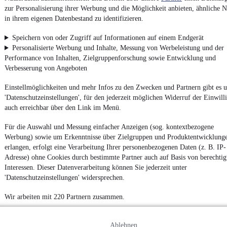
zur Personalisierung ihrer Werbung und die Möglichkeit anbieten, ähnliche N
AGB
in ihrem eigenen Datenbestand zu identifizieren.
Vertrag widerrufen
Speichern von oder Zugriff auf Informationen auf einem Endgerät
Datenschutz
Personalisierte Werbung und Inhalte, Messung von Werbeleistung und der
Datenschutzeinstellungen
Performance von Inhalten, Zielgruppenforschung sowie Entwicklung und
Erklärung zur Barrierefreiheit
Verbesserung von Angeboten
Report Security Vulnerability (English)
Einstellmöglichkeiten und mehr Infos zu den Zwecken und Partnern gibt es u
'Datenschutzeinstellungen', für den jederzeit möglichen Widerruf der Einwill
auch erreichbar über den Link im Menü.
Powered by
Für die Auswahl und Messung einfacher Anzeigen (sog. kontextbezogene
Werbung) sowie um Erkenntnisse über Zielgruppen und Produktentwicklung
Noch mehr
neue Autos
unterschiedlicher Marken, auch als
erlangen, erfolgt eine Verarbeitung Ihrer personenbezogenen Daten (z. B. IP-
Leasing-Angebote
, gibt es bei mobile.de
Adresse) ohne Cookies durch bestimmte Partner auch auf Basis von berechtig
Interessen. Dieser Datenverarbeitung können Sie jederzeit unter
'Datenschutzeinstellungen' widersprechen.
Wir arbeiten mit 220 Partnern zusammen.
Ablehnen