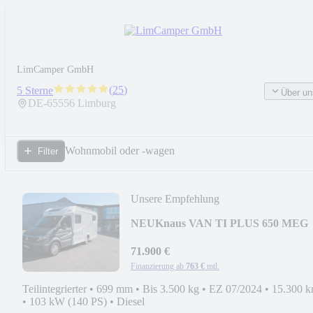
LimCamper GmbH
(
25
)
5 Sterne
Über un
DE-
65556
Limburg
Wohnmobil oder -wagen
Filter
Unsere Empfehlung
NEU
Knaus VAN TI PLUS 650 MEG
71.900 €
Finanzierung ab
763 €
mtl.
Teilintegrierter
•
699 mm
•
Bis 3.500 kg
•
EZ 07/2024
•
15.300 
•
103 kW (140 PS)
•
Diesel