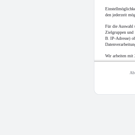
Einstellmöglichke
den jederzeit mö
Für die Auswahl 
Zielgruppen und 
B. IP-Adresse) oh
Datenverarbeitung
Wir arbeiten mit
Ab