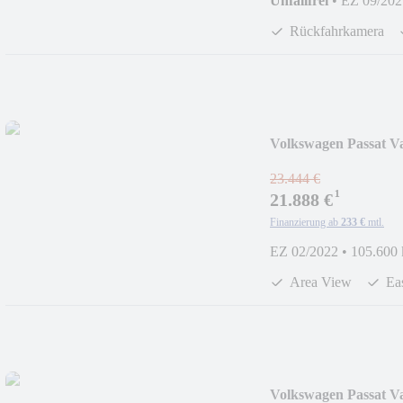
Unfallfrei
•
EZ 09/202
Rückfahrkamera
Volkswagen Passat V
LED
23.444 €
¹
21.888 €
Finanzierung ab
233 €
mtl.
EZ 02/2022
•
105.600
Area View
Ea
Volkswagen Passat V