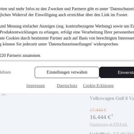
iten und mehr Infos zu den Zwecken und Partnern gibt es unter 'Datenschutzein
Volkswagen Golf 8 V
glichen Widerruf der Einwilligung auch erreichbar über den Link im Footer.
und Messung einfacher Anzeigen (sog. kontextbezogene Werbung) sowie um Er
18.999 €
¹
Produktentwicklungen zu erlangen, erfolgt eine Verarbeitung Ihrer personenbe
18.555 €
ne Cookies durch bestimmte Partner auch auf Basis von berechtigten Interesse
Finanzierung ab
197 €
mtl.
 können Sie jederzeit unter 'Datenschutzeinstellungen' widersprechen.
Unfallfrei
•
EZ 06/202
 220 Partnern zusammen.
Business Premium
lehnen
Einstellungen verwalten
Einvers
Impressum
Datenschutz
Cookie-Erklärung
Volkswagen Golf 8 V
Plus
17.444 €
¹
16.444 €
Finanzierung ab
175 €
mtl.