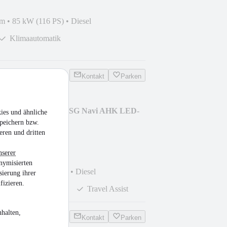
km
•
85 kW (116 PS)
•
Diesel
Klimaautomatik
Kontakt
Parken
ltrack 4Motion TDI DSG Navi AHK LED-
ies und ähnliche
peichern bzw.
eren und dritten
nserer
nymisierten
km
•
147 kW (200 PS)
•
Diesel
sierung ihrer
fizieren.
Rückfahrkamera
Travel Assist
halten,
Kontakt
Parken