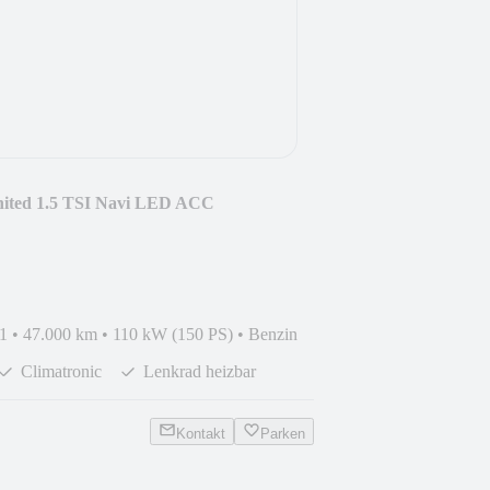
nited 1.5 TSI Navi LED ACC
1
•
47.000 km
•
110 kW (150 PS)
•
Benzin
Climatronic
Lenkrad heizbar
Kontakt
Parken