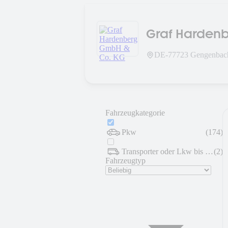
Graf Harden
DE-
77723
Gengenbac
Fahrzeugkategorie
Pkw
(
174
)
Transporter oder Lkw bis 7,5 t
(
2
)
Fahrzeugtyp