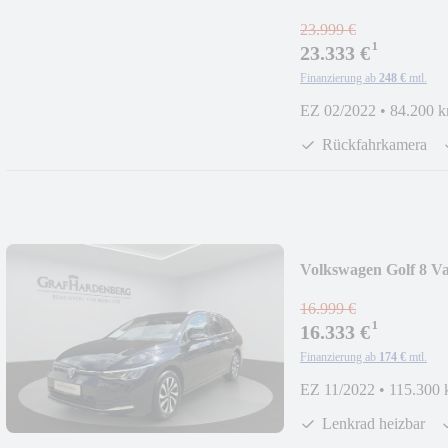
LED
23.999 €
¹
23.333 €
Finanzierung ab
248 €
mtl.
EZ 02/2022
•
84.200 
Rückfahrkamera
Volkswagen Golf 8 V
ACC
16.999 €
¹
16.333 €
Finanzierung ab
174 €
mtl.
EZ 11/2022
•
115.300
Lenkrad heizbar