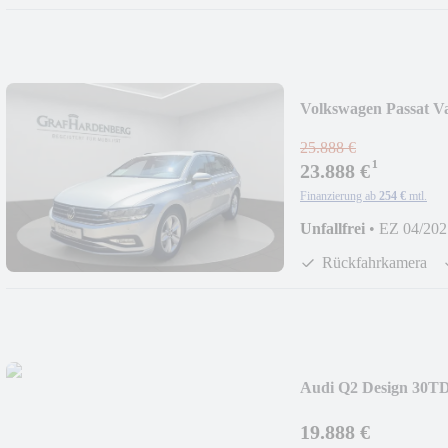
Volkswagen Passat V
25.888 €
¹
23.888 €
Finanzierung ab
254 €
mtl.
Unfallfrei
•
EZ 04/202
Rückfahrkamera
Audi Q2 Design 30T
19.888 €