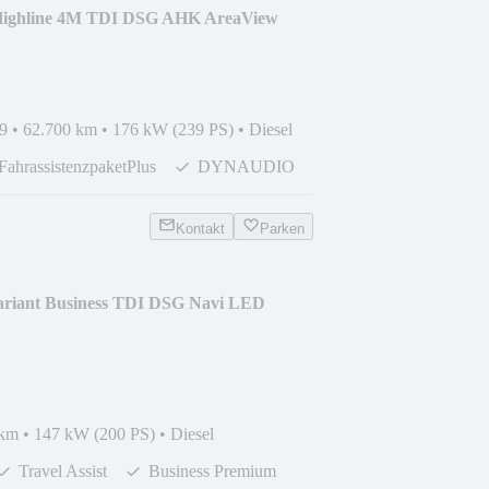
Highline 4M TDI DSG AHK AreaView
9
•
62.700 km
•
176 kW (239 PS)
•
Diesel
FahrassistenzpaketPlus
DYNAUDIO
Kontakt
Parken
ariant Business TDI DSG Navi LED
 km
•
147 kW (200 PS)
•
Diesel
Travel Assist
Business Premium