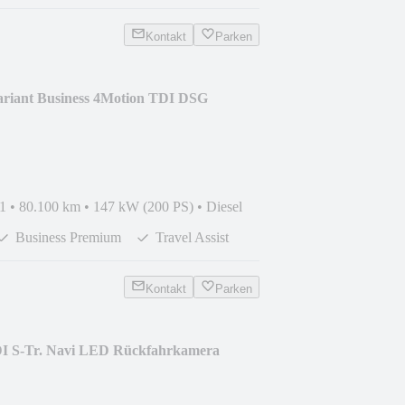
Kontakt
Parken
ariant Business 4Motion TDI DSG
1
•
80.100 km
•
147 kW (200 PS)
•
Diesel
Business Premium
Travel Assist
Kontakt
Parken
DI S-Tr. Navi LED Rückfahrkamera