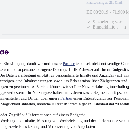
Finanzierung ab
211 €
mtl.
EZ 08/2019
•
71.900 
Sitzheizung vorn
Einparkhilfe v + h
Volkswagen Golf Al
re Einwilligung, damit wir und unsere
Partner
technisch nicht notwendige Cook
Plus
setzen und so personenbezogene Daten (z. B. IP-Adresse) auf Ihrem Endgerät s
27.333 €
ie Datenverarbeitung erfolgt für personalisierte Inhalte und Anzeigen (auf uns
¹
26.333 €
Anzeigen- und Inhaltsmessungen sowie um Erkenntnisse über Zielgruppen und
ngen zu gewinnen. Außerdem können wir so Ihre Nutzererfahrung innerhalb
u
Finanzierung ab
280 €
mtl.
uppe
verbessern, Ihr Nutzungsverhalten analysieren sowie Segmente mit pseudo
EZ 02/2022
•
61.300 
mmenstellen und Dritten über unsere
Partner
einen Datenabgleich zur Personali
Möglichkeit anbieten, ähnliche Nutzer in ihrem eigenen Datenbestand zu identi
Business Premium
oder Zugriff auf Informationen auf einem Endgerät
e Werbung und Inhalte, Messung von Werbeleistung und der Performance von In
chung sowie Entwicklung und Verbesserung von Angeboten