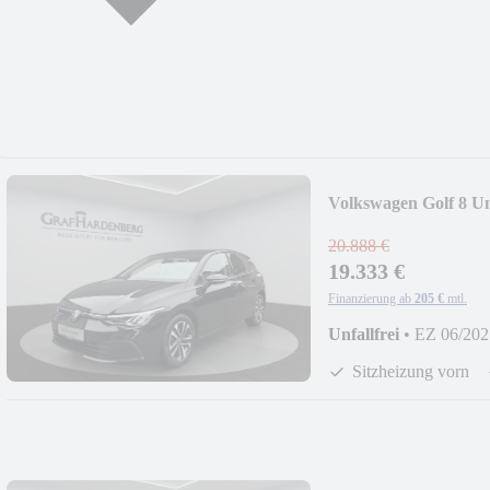
Volkswagen Golf 8 U
20.888 €
19.333 €
Finanzierung ab
205 €
mtl.
Unfallfrei
•
EZ 06/202
Sitzheizung vorn