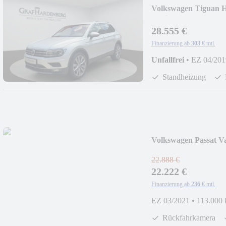
Volkswagen Tiguan 
NaviPro
28.555 €
Finanzierung ab
303 €
mtl.
Unfallfrei
•
EZ 04/201
Standheizung
Volkswagen Passat V
22.888 €
22.222 €
Finanzierung ab
236 €
mtl.
EZ 03/2021
•
113.000
Rückfahrkamera