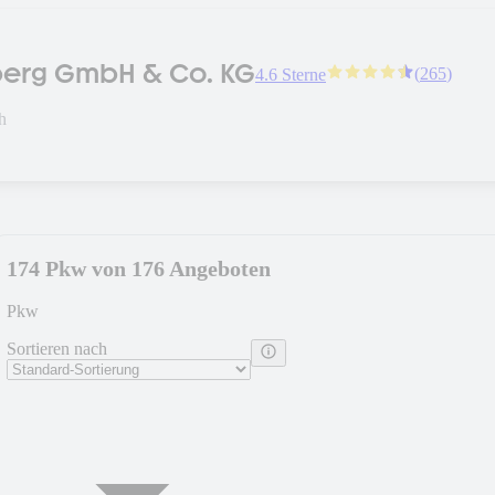
berg GmbH & Co. KG
(
265
)
4.6 Sterne
h
174 Pkw von 176 Angeboten
Pkw
Sortieren nach