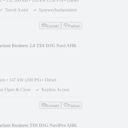
1
•
131.500 km
•
110 kW (150 PS)
•
Diesel
Travel Assist
Spurwechselassistent
Kontakt
Parken
ariant Business 2.0 TDI DSG Navi AHK
 km
•
147 kW (200 PS)
•
Diesel
sy Open & Close
Keyless Access
Kontakt
Parken
ariant Business TDI DSG NaviPro AHK