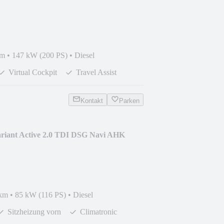
km
•
147 kW (200 PS)
•
Diesel
Virtual Cockpit
Travel Assist
Kontakt
Parken
ariant Active 2.0 TDI DSG Navi AHK
 km
•
85 kW (116 PS)
•
Diesel
Sitzheizung vorn
Climatronic