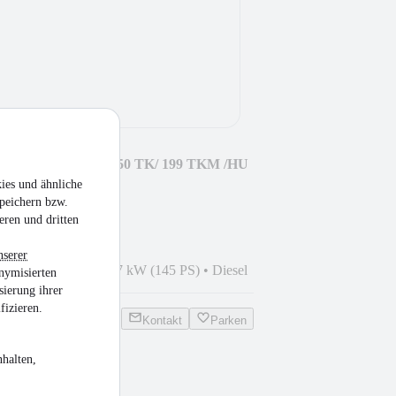
er / Carrier Supra 550 TK/ 199 TKM /HU
ies und ähnliche
peichern bzw.
eren und dritten
nserer
11
•
199.984 km
•
107 kW (145 PS)
•
Diesel
nymisierten
sierung ihrer
fizieren.
Kontakt
Parken
halten,
en Club M