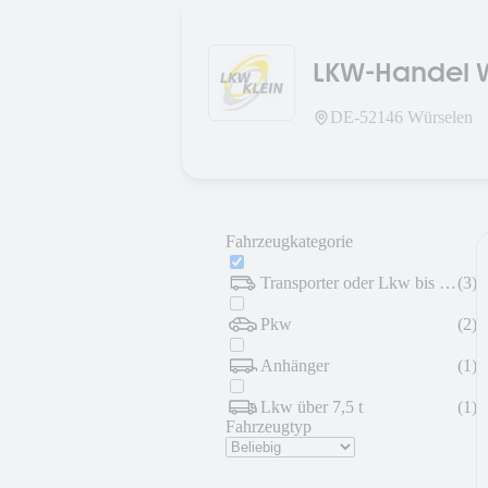
LKW-Handel W
DE-
52146
Würselen
Fahrzeugkategorie
Transporter oder Lkw bis 7,5 t
(
3
)
Pkw
(
2
)
Anhänger
(
1
)
Lkw über 7,5 t
(
1
)
Fahrzeugtyp