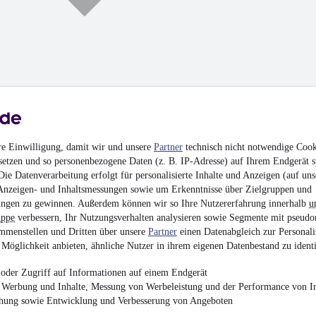
NEU
Mitsubishi Cant
06/27
re Einwilligung, damit wir und unsere
Partner
technisch nicht notwendige Cook
¹
7.500 € (Netto)
setzen und so personenbezogene Daten (z. B. IP-Adresse) auf Ihrem Endgerät s
ie Datenverarbeitung erfolgt für personalisierte Inhalte und Anzeigen (auf uns
8.925 € (Brutto)
Anzeigen- und Inhaltsmessungen sowie um Erkenntnisse über Zielgruppen und
Finanzierung ab
95 €
mtl.
ngen zu gewinnen. Außerdem können wir so Ihre Nutzererfahrung innerhalb
u
Kühlkoffer
•
EZ 03/20
uppe
verbessern, Ihr Nutzungsverhalten analysieren sowie Segmente mit pseudo
mmenstellen und Dritten über unsere
Partner
einen Datenabgleich zur Personali
Möglichkeit anbieten, ähnliche Nutzer in ihrem eigenen Datenbestand zu identi
oder Zugriff auf Informationen auf einem Endgerät
e Werbung und Inhalte, Messung von Werbeleistung und der Performance von In
chung sowie Entwicklung und Verbesserung von Angeboten
Citroën Jumpy Kast