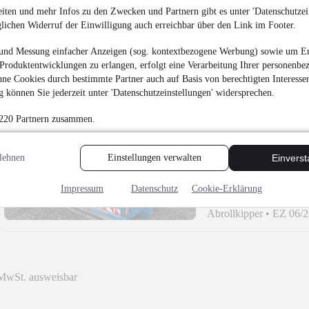
iten und mehr Infos zu den Zwecken und Partnern gibt es unter 'Datenschutzein
¹
9.900 € (Netto)
glichen Widerruf der Einwilligung auch erreichbar über den Link im Footer.
11.781 € (Brutto)
und Messung einfacher Anzeigen (sog. kontextbezogene Werbung) sowie um Er
Kastenwagen
•
EZ 09/
Produktentwicklungen zu erlangen, erfolgt eine Verarbeitung Ihrer personenbe
Diesel
ne Cookies durch bestimmte Partner auch auf Basis von berechtigten Interesse
 können Sie jederzeit unter 'Datenschutzeinstellungen' widersprechen.
 220 Partnern zusammen.
Andere City Containe
lehnen
Einstellungen verwalten
Einvers
Preis auf Anfrag
Impressum
Datenschutz
Cookie-Erklärung
Abrollkipper
•
EZ 06/
MwSt. ausweisbar