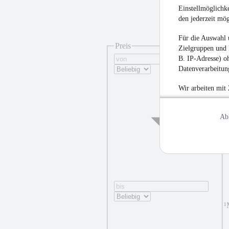
Einstellmöglichke
den jederzeit mö
Für die Auswahl 
Preis
Zielgruppen und 
B. IP-Adresse) oh
Datenverarbeitung
Wir arbeiten mit
Ab
¹