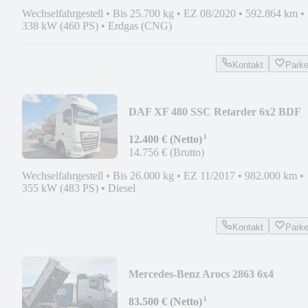
Wechselfahrgestell
•
Bis 25.700 kg
•
EZ 08/2020
•
592.864 km
•
338 kW (460 PS)
•
Erdgas (CNG)
Kontakt
Park
DAF XF 480 SSC Retarder 6x2 BDF
Standard
¹
12.400 € (Netto)
14.756 € (Brutto)
Wechselfahrgestell
•
Bis 26.000 kg
•
EZ 11/2017
•
982.000 km
•
355 kW (483 PS)
•
Diesel
Kontakt
Park
Mercedes-Benz Arocs 2863 6x4
Dreiseitenkipper MEILLER VIAB
¹
83.500 € (Netto)