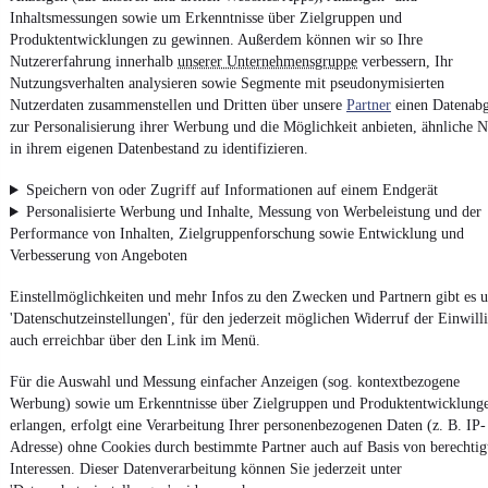
Inhaltsmessungen sowie um Erkenntnisse über Zielgruppen und
Produktentwicklungen zu gewinnen. Außerdem können wir so Ihre
Nutzererfahrung innerhalb
unserer Unternehmensgruppe
verbessern, Ihr
4.6 Sterne
App installieren
Nutzungsverhalten analysieren sowie Segmente mit pseudonymisierten
Nutze mobile.de schnell und einfach
Nutzerdaten zusammenstellen und Dritten über unsere
Partner
einen Datenabg
zur Personalisierung ihrer Werbung und die Möglichkeit anbieten, ähnliche N
in ihrem eigenen Datenbestand zu identifizieren.
Impressum
Speichern von oder Zugriff auf Informationen auf einem Endgerät
AGB
Personalisierte Werbung und Inhalte, Messung von Werbeleistung und der
Vertrag widerrufen
Performance von Inhalten, Zielgruppenforschung sowie Entwicklung und
Verbesserung von Angeboten
Datenschutz
Datenschutzeinstellungen
Einstellmöglichkeiten und mehr Infos zu den Zwecken und Partnern gibt es u
'Datenschutzeinstellungen', für den jederzeit möglichen Widerruf der Einwill
Erklärung zur Barrierefreiheit
auch erreichbar über den Link im Menü.
Report Security Vulnerability (English)
Für die Auswahl und Messung einfacher Anzeigen (sog. kontextbezogene
Werbung) sowie um Erkenntnisse über Zielgruppen und Produktentwicklung
Powered by
erlangen, erfolgt eine Verarbeitung Ihrer personenbezogenen Daten (z. B. IP-
Adresse) ohne Cookies durch bestimmte Partner auch auf Basis von berechtig
Interessen. Dieser Datenverarbeitung können Sie jederzeit unter
Von
Auto verkaufen
über
E-Bikes
und
Gebrauchtwagen
: