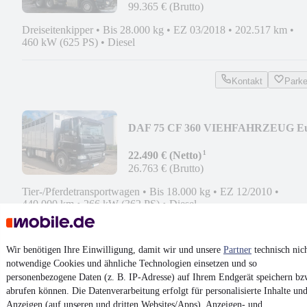
99.365 € (Brutto)
Dreiseitenkipper
•
Bis 28.000 kg
•
EZ 03/2018
•
202.517 km
•
460 kW (625 PS)
•
Diesel
Kontakt
Park
DAF 75 CF 360 VIEHFAHRZEUG E
5
¹
22.490 € (Netto)
26.763 € (Brutto)
Tier-/Pferdetransportwagen
•
Bis 18.000 kg
•
EZ 12/2010
•
440.000 km
•
266 kW (362 PS)
•
Diesel
Kontakt
Park
Wir benötigen Ihre Einwilligung, damit wir und unsere
Partner
technisch nic
notwendige Cookies und ähnliche Technologien einsetzen und so
¹
MwSt. ausweisbar
personenbezogene Daten (z. B. IP-Adresse) auf Ihrem Endgerät speichern bz
abrufen können. Die Datenverarbeitung erfolgt für personalisierte Inhalte un
Anzeigen (auf unseren und dritten Websites/Apps), Anzeigen- und