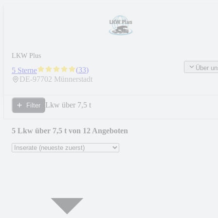
LKW Plus
Über un
(
33
)
5 Sterne
DE-
97702
Münnerstadt
Lkw über 7,5 t
Filter
5 Lkw über 7,5 t von 12 Angeboten