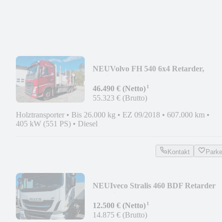
NEU
Volvo FH 540 6x4 Retarder,
Palfinger Epsilon M12Z
¹
46.490 € (Netto)
55.323 € (Brutto)
Holztransporter
•
Bis 26.000 kg
•
EZ 09/2018
•
607.000 km
•
405 kW (551 PS)
•
Diesel
Kontakt
Park
NEU
Iveco Stralis 460 BDF Retarder
Gas Hi-Way
¹
12.500 € (Netto)
14.875 € (Brutto)