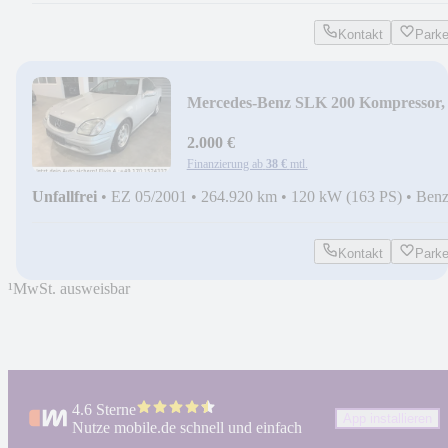
Kontakt
Park
Mercedes-Benz SLK 200 Kompressor,
Händler oder Export
2.000 €
Finanzierung ab
38 €
mtl.
Unfallfrei
•
EZ 05/2001
•
264.920 km
•
120 kW (163 PS)
•
Benz
Kontakt
Park
¹
MwSt. ausweisbar
4.6 Sterne
App installieren
Nutze mobile.de schnell und einfach