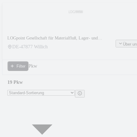
LOGpoint Gesellschaft für Materialfluß, Lager- und
Kommissioniersysteme mbH
Über un
DE-
47877
Willich
Pkw
Filter
19 Pkw