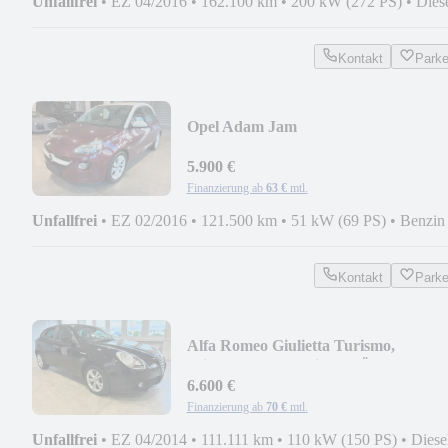
Unfallfrei
•
EZ 04/2016
•
162.100 km
•
200 kW (272 PS)
•
Dies
Kontakt
Park
Opel Adam Jam
5.900 €
Finanzierung ab
63 €
mtl.
Unfallfrei
•
EZ 02/2016
•
121.500 km
•
51 kW (69 PS)
•
Benzin
Kontakt
Park
Alfa Romeo Giulietta Turismo,
Winter+Sommerreifen, TÜV neu
6.600 €
Finanzierung ab
70 €
mtl.
Unfallfrei
•
EZ 04/2014
•
111.111 km
•
110 kW (150 PS)
•
Diese