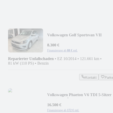
Volkswagen Golf Sportsvan VII
Trendline BMT/Start-Stopp
8.300 €
Finanzierung ab
88 €
mtl.
Reparierter Unfallschaden
•
EZ 10/2014
•
121.661 km
•
81 kW (110 PS)
•
Benzin
Kontakt
Park
Volkswagen Phaeton V6 TDI 5-Sitzer
4Motion, TÜV neu
16.500 €
Finanzierung ab
172 €
mtl.