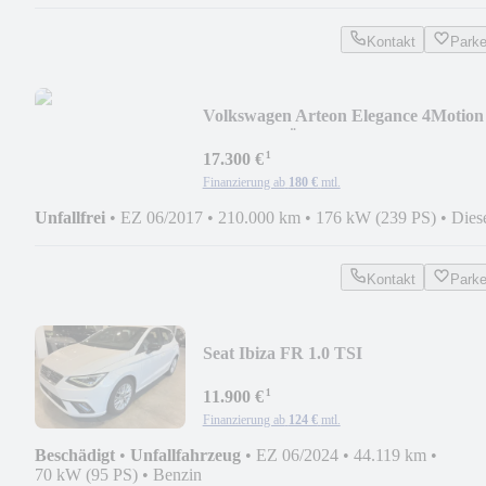
Kontakt
Park
Volkswagen Arteon Elegance 4Motion
2.0 TDI - TÜV NEU
¹
17.300 €
Finanzierung ab
180 €
mtl.
Unfallfrei
•
EZ 06/2017
•
210.000 km
•
176 kW (239 PS)
•
Dies
Kontakt
Park
Seat Ibiza FR 1.0 TSI
¹
11.900 €
Finanzierung ab
124 €
mtl.
Beschädigt
•
Unfallfahrzeug
•
EZ 06/2024
•
44.119 km
•
70 kW (95 PS)
•
Benzin