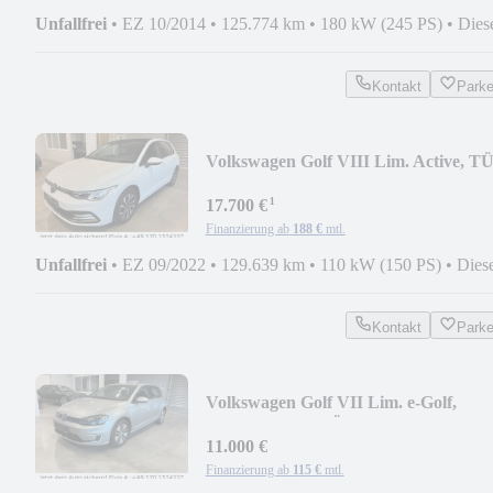
Unfallfrei
•
EZ 10/2014
•
125.774 km
•
180 kW (245 PS)
•
Dies
Kontakt
Park
Volkswagen Golf VIII Lim. Active, T
neu
¹
17.700 €
Finanzierung ab
188 €
mtl.
Unfallfrei
•
EZ 09/2022
•
129.639 km
•
110 kW (150 PS)
•
Dies
Kontakt
Park
Volkswagen Golf VII Lim. e-Golf,
Lederlenkrad, TÜV neu
11.000 €
Finanzierung ab
115 €
mtl.