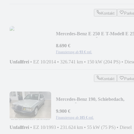
Kontakt
Park
Mercedes-Benz E 250 E T-Modell E 2
BlueTec 4Matic - TÜV NEU
8.690 €
Finanzierung ab
93 €
mtl.
Unfallfrei
•
EZ 10/2014
•
326.741 km
•
150 kW (204 PS)
•
Dies
Kontakt
Park
Mercedes-Benz 190, Schiebedach,
Radio, TÜV neu
9.900 €
Finanzierung ab
105 €
mtl.
Unfallfrei
•
EZ 10/1993
•
231.624 km
•
55 kW (75 PS)
•
Diesel