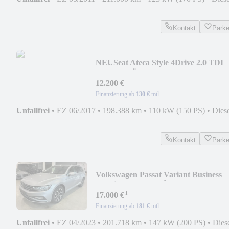
Kontakt
Park
NEU
Seat Ateca Style 4Drive 2.0 TDI
4Drive - TÜV NEU
12.200 €
Finanzierung ab
130 €
mtl.
Unfallfrei
•
EZ 06/2017
•
198.388 km
•
110 kW (150 PS)
•
Dies
Kontakt
Park
Volkswagen Passat Variant Business
4Motion 2.0 TDI TÜV NEU
¹
17.000 €
Finanzierung ab
181 €
mtl.
Unfallfrei
•
EZ 04/2023
•
201.718 km
•
147 kW (200 PS)
•
Dies