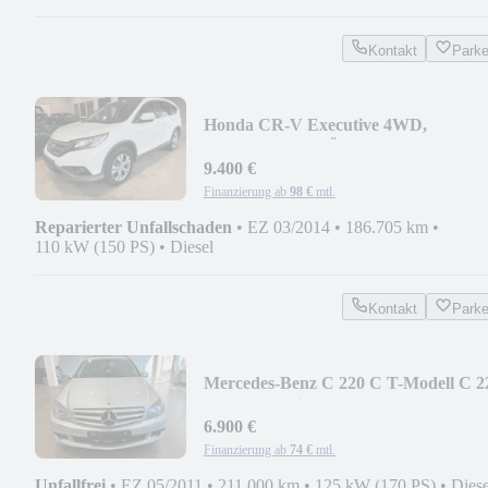
Kontakt
Park
Honda CR-V Executive 4WD,
Lederlenkrad, TÜV neu
9.400 €
Finanzierung ab
98 €
mtl.
Reparierter Unfallschaden
•
EZ 03/2014
•
186.705 km
•
110 kW (150 PS)
•
Diesel
Kontakt
Park
Mercedes-Benz C 220 C T-Modell C 2
CDI BlueEfficiency
6.900 €
Finanzierung ab
74 €
mtl.
Unfallfrei
•
EZ 05/2011
•
211.000 km
•
125 kW (170 PS)
•
Diese