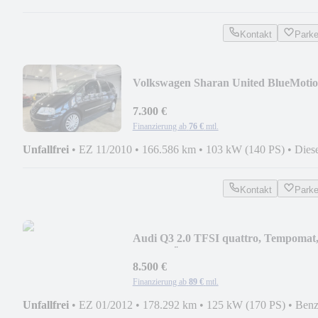
Kontakt
Park
Volkswagen Sharan United BlueMoti
7.300 €
Finanzierung ab
76 €
mtl.
Unfallfrei
•
EZ 11/2010
•
166.586 km
•
103 kW (140 PS)
•
Dies
Kontakt
Park
Audi Q3 2.0 TFSI quattro, Tempomat
AHK, TÜV neu
8.500 €
Finanzierung ab
89 €
mtl.
Unfallfrei
•
EZ 01/2012
•
178.292 km
•
125 kW (170 PS)
•
Benz