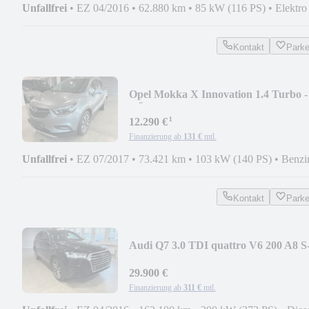
Unfallfrei
•
EZ 04/2016
•
62.880 km
•
85 kW (116 PS)
•
Elektro
Kontakt
Park
Opel Mokka X Innovation 1.4 Turbo -
TÜV NEU
¹
12.290 €
Finanzierung ab
131 €
mtl.
Unfallfrei
•
EZ 07/2017
•
73.421 km
•
103 kW (140 PS)
•
Benzi
Kontakt
Park
Audi Q7 3.0 TDI quattro V6 200 A8 S
line
29.900 €
Finanzierung ab
311 €
mtl.