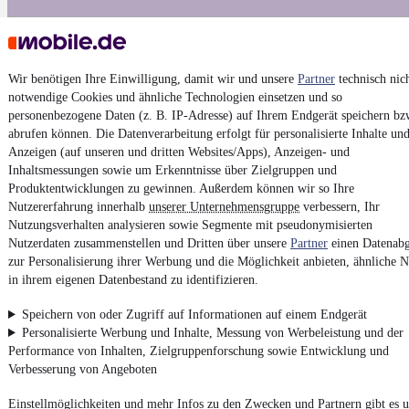
Impressum
AGB
Wir benötigen Ihre Einwilligung, damit wir und unsere
Partner
technisch nic
notwendige Cookies und ähnliche Technologien einsetzen und so
Vertrag widerrufen
personenbezogene Daten (z. B. IP-Adresse) auf Ihrem Endgerät speichern bz
Datenschutz
abrufen können. Die Datenverarbeitung erfolgt für personalisierte Inhalte un
Anzeigen (auf unseren und dritten Websites/Apps), Anzeigen- und
Datenschutzeinstellungen
Inhaltsmessungen sowie um Erkenntnisse über Zielgruppen und
Erklärung zur Barrierefreiheit
Produktentwicklungen zu gewinnen. Außerdem können wir so Ihre
Nutzererfahrung innerhalb
Report Security Vulnerability (English)
unserer Unternehmensgruppe
verbessern, Ihr
Nutzungsverhalten analysieren sowie Segmente mit pseudonymisierten
Nutzerdaten zusammenstellen und Dritten über unsere
Partner
einen Datenabg
Powered by
zur Personalisierung ihrer Werbung und die Möglichkeit anbieten, ähnliche N
in ihrem eigenen Datenbestand zu identifizieren.
Weitere Fahrzeuge gibt es auf mobile.de, dem Marktplatz für
Speichern von oder Zugriff auf Informationen auf einem Endgerät
Autos
und
Motorräder
Personalisierte Werbung und Inhalte, Messung von Werbeleistung und der
Performance von Inhalten, Zielgruppenforschung sowie Entwicklung und
Verbesserung von Angeboten
Einstellmöglichkeiten und mehr Infos zu den Zwecken und Partnern gibt es u