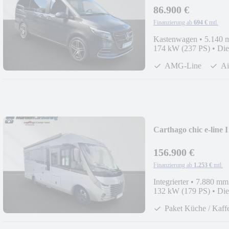
86.900 €
Finanzierung ab
694 €
mtl.
Kastenwagen
•
5.140 
174 kW (237 PS)
•
Die
AMG-Line
Ai
Carthago chic e-line I
156.900 €
Finanzierung ab
1.253 €
mtl.
Integrierter
•
7.880 mm
132 kW (179 PS)
•
Die
Paket Küche / Kaff