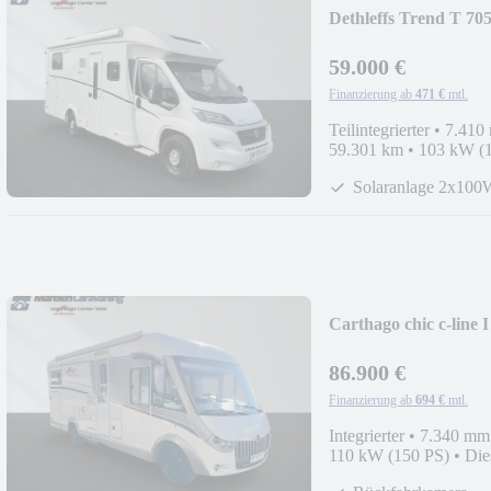
Dethleffs Trend T 70
59.000 €
Finanzierung ab
471 €
mtl.
Teilintegrierter
•
7.410
59.301 km
•
103 kW (
Solaranlage 2x100
Carthago chic c-line I
86.900 €
Finanzierung ab
694 €
mtl.
Integrierter
•
7.340 mm
110 kW (150 PS)
•
Die