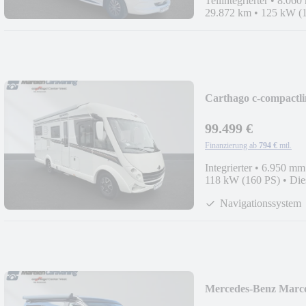
Teilintegrierter
•
8.060
29.872 km
•
125 kW (
Carthago c-compactli
99.499 €
Finanzierung ab
794 €
mtl.
Integrierter
•
6.950 mm
118 kW (160 PS)
•
Die
Navigationssystem
Mercedes-Benz Marc