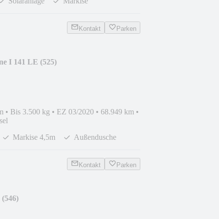
Solaranlage
Markise
Kontakt
Parken
ne I 141 LE (525)
m
•
Bis 3.500 kg
•
EZ 03/2020
•
68.949 km
•
sel
Markise 4,5m
Außendusche
Kontakt
Parken
 (546)