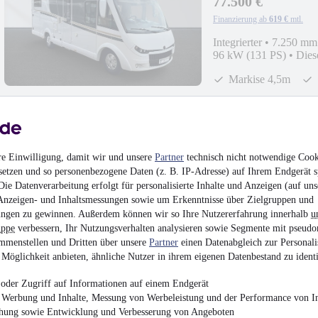
77.500 €
Finanzierung ab
619 €
mtl.
Integrierter
•
7.250 mm
96 kW (131 PS)
•
Dies
Markise 4,5m
re Einwilligung, damit wir und unsere
Partner
technisch nicht notwendige Cook
VARIO mobil VARIO 
setzen und so personenbezogene Daten (z. B. IP-Adresse) auf Ihrem Endgerät s
ie Datenverarbeitung erfolgt für personalisierte Inhalte und Anzeigen (auf uns
379.000 €
Anzeigen- und Inhaltsmessungen sowie um Erkenntnisse über Zielgruppen und
ngen zu gewinnen. Außerdem können wir so Ihre Nutzererfahrung innerhalb
u
Finanzierung ab
3.025 €
mtl.
uppe
verbessern, Ihr Nutzungsverhalten analysieren sowie Segmente mit pseudo
Integrierter
•
8.250 mm
mmenstellen und Dritten über unsere
Partner
einen Datenabgleich zur Personali
170 kW (231 PS)
•
Die
Möglichkeit anbieten, ähnliche Nutzer in ihrem eigenen Datenbestand zu identi
Solaranlage
Li
oder Zugriff auf Informationen auf einem Endgerät
e Werbung und Inhalte, Messung von Werbeleistung und der Performance von In
chung sowie Entwicklung und Verbesserung von Angeboten