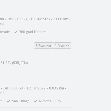
mm
•
Bis 3.100 kg
•
EZ 04/2025
•
7.000 km
•
sel
rmatic
360 grad Kamera
Kontakt
Parken
 51 LE (535) Fiat
•
Bis 4.800 kg
•
EZ 01/2022
•
8.835 km
•
sel
ee
Sat-Anlage
Motor 180 PS