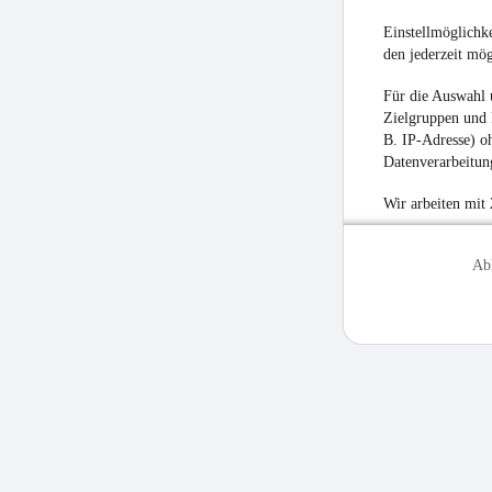
Einstellmöglichke
den jederzeit mö
Für die Auswahl 
Zielgruppen und 
B. IP-Adresse) oh
Datenverarbeitung
Wir arbeiten mit
Ab