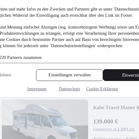
iten und mehr Infos zu den Zwecken und Partnern gibt es unter 'Datenschutzein
glichen Widerruf der Einwilligung auch erreichbar über den Link im Footer.
Malibu T 440 QB (54
und Messung einfacher Anzeigen (sog. kontextbezogene Werbung) sowie um Er
Produktentwicklungen zu erlangen, erfolgt eine Verarbeitung Ihrer personenbe
74.900 €
ne Cookies durch bestimmte Partner auch auf Basis von berechtigten Interesse
Finanzierung ab
598 €
mtl.
 können Sie jederzeit unter 'Datenschutzeinstellungen' widersprechen.
Teilintegrierter
•
6.990
 220 Partnern zusammen.
17.553 km
•
110 kW (1
Sat-Anlage
Ma
lehnen
Einstellungen verwalten
Einvers
Impressum
Datenschutz
Cookie-Erklärung
Kabe Travel Master 
139.000 €
Finanzierung ab
1.110 €
mtl.