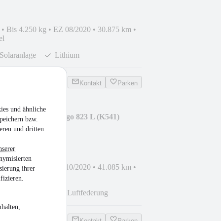
•
Bis 4.250 kg
•
EZ 08/2020
•
30.875 km
•
el
Solaranlage
Lithium
Kontakt
Parken
ies und ähnliche
STAR 800 MB Atego 823 L (K541)
peichern bzw.
eren und dritten
nserer
nymisierten
•
Bis 7.490 kg
•
EZ 10/2020
•
41.085 km
•
sierung ihrer
sel
fizieren.
thium-Batterien
Luftfederung
halten,
Kontakt
Parken