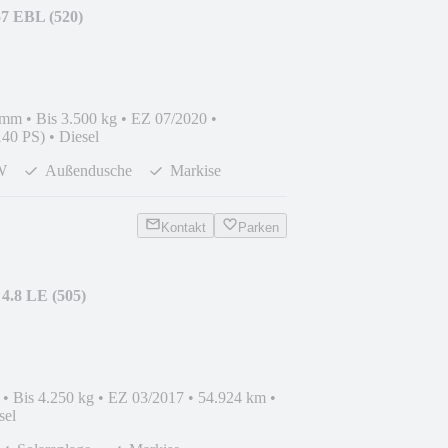
57 EBL (520)
 mm
•
Bis 3.500 kg
•
EZ 07/2020
•
140 PS)
•
Diesel
W
Außendusche
Markise
Kontakt
Parken
 4.8 LE (505)
•
Bis 4.250 kg
•
EZ 03/2017
•
54.924 km
•
sel