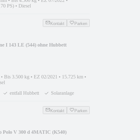
 mm
•
Bis 4.500 kg
•
EZ 07/2022
•
170 PS)
•
Diesel
Kontakt
Parken
ne I 143 LE (544) ohne Hubbett
•
Bis 3.500 kg
•
EZ 02/2021
•
15.725 km
•
sel
entfall Hubbett
Solaranlage
Kontakt
Parken
o Polo V 300 d 4MATIC (K540)