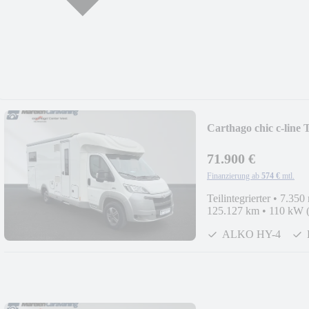
Carthago chic c-line 
71.900 €
Finanzierung ab
574 €
mtl.
Teilintegrierter
•
7.350
125.127 km
•
110 kW 
ALKO HY-4