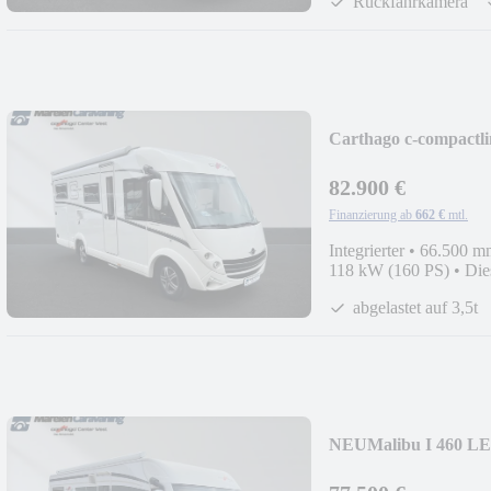
Rückfahrkamera
Carthago c-compactli
82.900 €
Finanzierung ab
662 €
mtl.
Integrierter
•
66.500 m
118 kW (160 PS)
•
Die
abgelastet auf 3,5t
NEU
Malibu I 460 LE