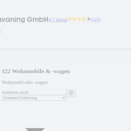
avaning GmbH
(
122
)
4.7 Sterne
n
122 Wohnmobile & -wagen
Wohnmobil oder -wagen
Sortieren nach