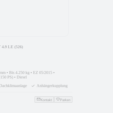
T 4.9 LE (526)
 mm
•
Bis 4.250 kg
•
EZ 05/2015
•
(150 PS)
•
Diesel
Dachklimaanlage
Anhängerkupplung
Kontakt
Parken