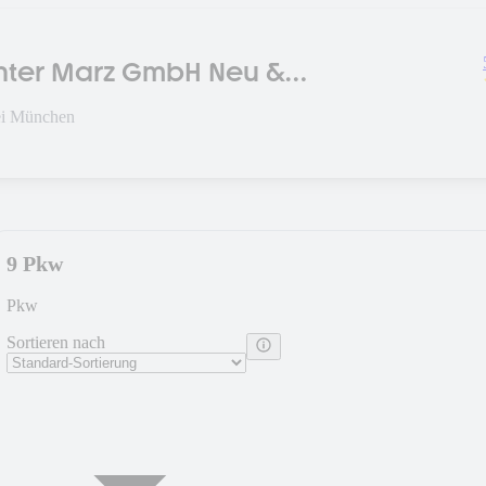
nter Marz GmbH Neu &
agen
bei München
9 Pkw
Pkw
Sortieren nach