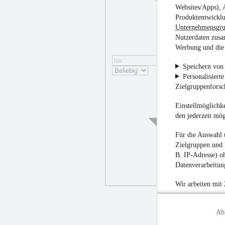
Websites/Apps), 
Produktentwicklu
Unternehmensgr
Nutzerdaten zusa
Werbung und die 
Speichern von 
Personalisiert
Zielgruppenfors
Einstellmöglichke
den jederzeit mö
Für die Auswahl 
Zielgruppen und 
B. IP-Adresse) oh
Datenverarbeitung
Wir arbeiten mit
Ab