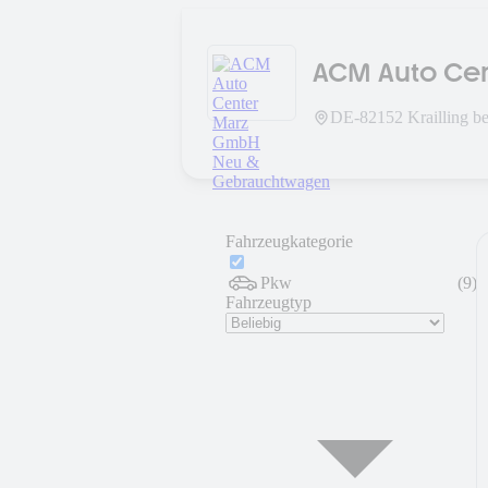
ACM Auto Ce
Gebrauchtw
DE-
82152
Krailling 
Fahrzeugkategorie
Pkw
(
9
)
Fahrzeugtyp