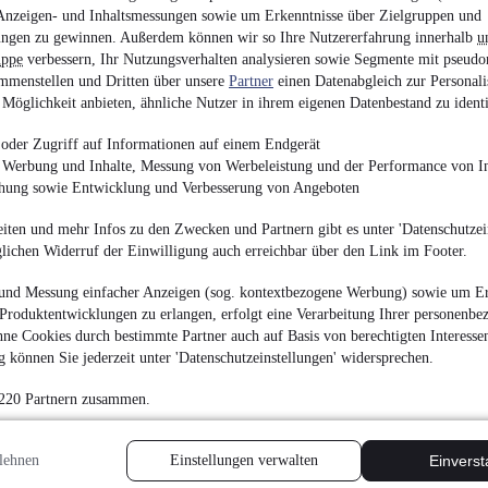
11.900 €
Anzeigen- und Inhaltsmessungen sowie um Erkenntnisse über Zielgruppen und
ngen zu gewinnen. Außerdem können wir so Ihre Nutzererfahrung innerhalb
u
Finanzierung ab
127 €
mtl.
uppe
verbessern, Ihr Nutzungsverhalten analysieren sowie Segmente mit pseudo
Unfallfrei
•
EZ 07/201
mmenstellen und Dritten über unsere
Partner
einen Datenabgleich zur Personali
Möglichkeit anbieten, ähnliche Nutzer in ihrem eigenen Datenbestand zu identi
oder Zugriff auf Informationen auf einem Endgerät
e Werbung und Inhalte, Messung von Werbeleistung und der Performance von In
chung sowie Entwicklung und Verbesserung von Angeboten
Fiat 500 Hey Google 
iten und mehr Infos zu den Zwecken und Partnern gibt es unter 'Datenschutzein
glichen Widerruf der Einwilligung auch erreichbar über den Link im Footer.
¹
11.900 €
Finanzierung ab
127 €
mtl.
und Messung einfacher Anzeigen (sog. kontextbezogene Werbung) sowie um Er
Produktentwicklungen zu erlangen, erfolgt eine Verarbeitung Ihrer personenbe
Unfallfrei
•
EZ 12/202
ne Cookies durch bestimmte Partner auch auf Basis von berechtigten Interesse
 können Sie jederzeit unter 'Datenschutzeinstellungen' widersprechen.
 220 Partnern zusammen.
lehnen
Einstellungen verwalten
Einvers
Mercedes-Benz C 200
LED/KAMER