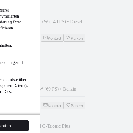
nserer
nymisierten
7
•
153.700 km
•
103 kW (140 PS)
•
Diesel
sierung ihrer
fizieren.
Kontakt
Parken
halten,
Tech-Paket
stellungen', für
kenntnisse über
zogenen Daten (z.
1
•
44.500 km
•
51 kW (69 PS)
•
Benzin
n. Dieser
Kontakt
Parken
tanden
 T-Modell C 200 T d G-Tronic Plus