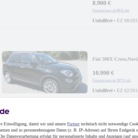
8.900 €
Finanzierung ab
93 €
mtl.
Unfallfrei
•
EZ 08/201
Fiat 500X Cross,Nav
10.990 €
Finanzierung ab
117 €
mtl.
Unfallfrei
•
EZ 02/201
re Einwilligung, damit wir und unsere
Partner
technisch nicht notwendige Cook
Jeep Compass Openi
setzen und so personenbezogene Daten (z. B. IP-Adresse) auf Ihrem Endgerät s
ie Datenverarbeitung erfolgt für personalisierte Inhalte und Anzeigen (auf uns