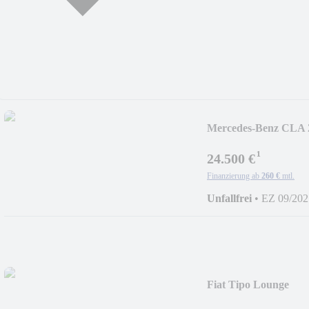
Mercedes-Benz CLA 
FACH/18'ALU
¹
24.500 €
Finanzierung ab
260 €
mtl.
Unfallfrei
•
EZ 09/202
Fiat Tipo Lounge