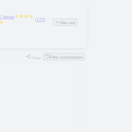
5 Sterne
(
123
)
Über uns
Filter zurücksetzen
Teilen