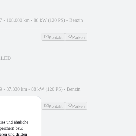
7
•
108.000 km
•
88 kW (120 PS)
•
Benzin
Kontakt
Parken
i,LED
9
•
87.330 km
•
88 kW (120 PS)
•
Benzin
Kontakt
Parken
ies und ähnliche
ng Edition 4WD
peichern bzw.
eren und dritten