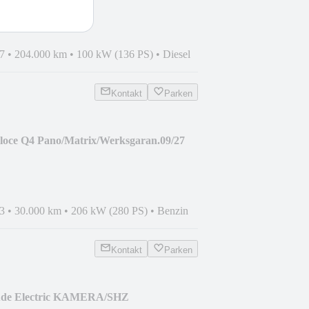
7
•
204.000 km
•
100 kW (136 PS)
•
Diesel
Kontakt
Parken
eloce Q4 Pano/Matrix/Werksgaran.09/27
3
•
30.000 km
•
206 kW (280 PS)
•
Benzin
Kontakt
Parken
tude Electric KAMERA/SHZ