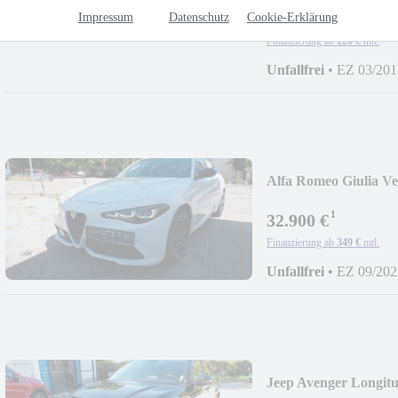
11.500 €
Impressum
Datenschutz
Cookie-Erklärung
Finanzierung ab
120 €
mtl.
Unfallfrei
•
EZ 03/201
Alfa Romeo Giulia V
¹
32.900 €
Finanzierung ab
349 €
mtl.
Unfallfrei
•
EZ 09/202
Jeep Avenger Longi