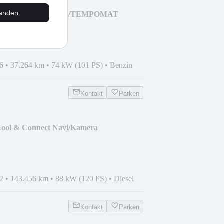
tanden
Titanium NAVI/KLIMA/TEMPOMAT
6
•
37.264 km
•
74 kW (101 PS)
•
Benzin
Kontakt
Parken
Cool & Connect Navi/Kamera
2
•
143.456 km
•
88 kW (120 PS)
•
Diesel
Kontakt
Parken