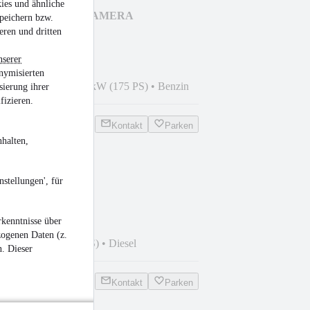
ies und ähnliche
e Aut. PANORAMA/KAMERA
peichern bzw.
eren und dritten
nserer
nymisierten
9
•
90.601 km
•
129 kW (175 PS)
•
Benzin
sierung ihrer
fizieren.
Kontakt
Parken
halten,
0 TDI
stellungen', für
kenntnisse über
zogenen Daten (z.
 km
•
140 kW (190 PS)
•
Diesel
n. Dieser
Kontakt
Parken