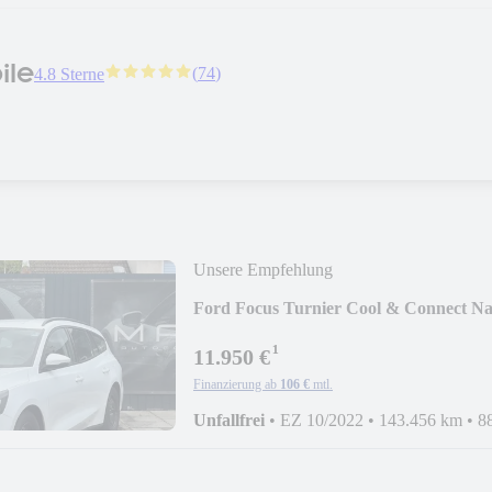
ile
(
74
)
4.8 Sterne
Unsere Empfehlung
Ford Focus Turnier Cool & Connect N
¹
11.950 €
Finanzierung ab
106 €
mtl.
Unfallfrei
•
EZ 10/2022
•
143.456 km
•
8