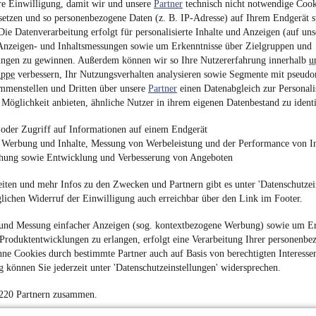
re Einwilligung, damit wir und unsere
Partner
technisch nicht notwendige Cook
Ford Kuga Vignal
setzen und so personenbezogene Daten (z. B. IP-Adresse) auf Ihrem Endgerät s
ie Datenverarbeitung erfolgt für personalisierte Inhalte und Anzeigen (auf uns
15.950 €
Anzeigen- und Inhaltsmessungen sowie um Erkenntnisse über Zielgruppen und
ngen zu gewinnen. Außerdem können wir so Ihre Nutzererfahrung innerhalb
u
Finanzierung ab
141 €
mtl.
uppe
verbessern, Ihr Nutzungsverhalten analysieren sowie Segmente mit pseudo
Unfallfrei
•
EZ 12/201
mmenstellen und Dritten über unsere
Partner
einen Datenabgleich zur Personali
Möglichkeit anbieten, ähnliche Nutzer in ihrem eigenen Datenbestand zu identi
oder Zugriff auf Informationen auf einem Endgerät
e Werbung und Inhalte, Messung von Werbeleistung und der Performance von In
chung sowie Entwicklung und Verbesserung von Angeboten
Audi A5 Cabriolet 2.
iten und mehr Infos zu den Zwecken und Partnern gibt es unter 'Datenschutzein
glichen Widerruf der Einwilligung auch erreichbar über den Link im Footer.
15.900 €
und Messung einfacher Anzeigen (sog. kontextbezogene Werbung) sowie um Er
Finanzierung ab
140 €
mtl.
Produktentwicklungen zu erlangen, erfolgt eine Verarbeitung Ihrer personenbe
EZ 09/2015
•
174.404
ne Cookies durch bestimmte Partner auch auf Basis von berechtigten Interesse
 können Sie jederzeit unter 'Datenschutzeinstellungen' widersprechen.
 220 Partnern zusammen.