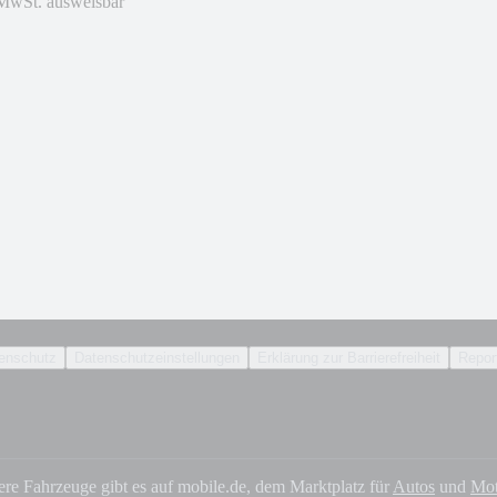
MwSt. ausweisbar
enschutz
Datenschutzeinstellungen
Erklärung zur Barrierefreiheit
Report
ere Fahrzeuge gibt es auf mobile.de, dem Marktplatz für
Autos
und
Mot