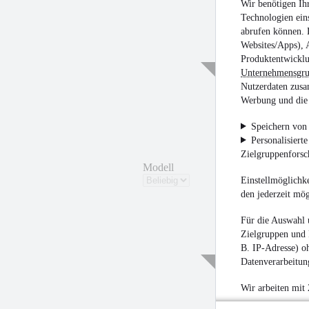
Wir benötigen Ih
Technologien ein
abrufen können. D
Websites/Apps), 
Produktentwicklu
Unternehmensgr
Nutzerdaten zusa
Werbung und die 
Speichern von 
Personalisiert
Zielgruppenfors
Modell
Einstellmöglichke
den jederzeit mö
Für die Auswahl 
Zielgruppen und 
B. IP-Adresse) oh
Datenverarbeitung
Wir arbeiten mit