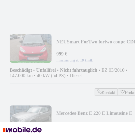
NEU
Smart ForTwo fortwo coupe CD
999 €
Finanzierung ab
19 €
mtl.
Beschädigt
•
Unfallfrei
•
Nicht fahrtauglich
•
EZ 03/2010
•
147.000 km
•
40 kW (54 PS)
•
Diesel
Kontakt
Park
Mercedes-Benz E 220 E Limousine E
220 CDI
2.750 €
Finanzierung ab
52 €
mtl.