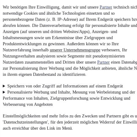
Unfallfrei
•
EZ 04/2005
•
229.000 km
•
110 kW (150 PS)
•
Dies
Wir benötigen Ihre Einwilligung, damit wir und unsere
Partner
technisch nic
notwendige Cookies und ähnliche Technologien einsetzen und so
personenbezogene Daten (z. B. IP-Adresse) auf Ihrem Endgerät speichern bz
Kontakt
Park
abrufen können. Die Datenverarbeitung erfolgt für personalisierte Inhalte un
Anzeigen (auf unseren und dritten Websites/Apps), Anzeigen- und
¹
MwSt. ausweisbar
Inhaltsmessungen sowie um Erkenntnisse über Zielgruppen und
Produktentwicklungen zu gewinnen. Außerdem können wir so Ihre
Nutzererfahrung innerhalb
unserer Unternehmensgruppe
verbessern, Ihr
Nutzungsverhalten analysieren sowie Segmente mit pseudonymisierten
Nutzerdaten zusammenstellen und Dritten über unsere
Partner
einen Datenabg
zur Personalisierung ihrer Werbung und die Möglichkeit anbieten, ähnliche N
4.6 Sterne
App installieren
in ihrem eigenen Datenbestand zu identifizieren.
Nutze mobile.de schnell und einfach
Speichern von oder Zugriff auf Informationen auf einem Endgerät
Personalisierte Werbung und Inhalte, Messung von Werbeleistung und der
Performance von Inhalten, Zielgruppenforschung sowie Entwicklung und
Impressum
Verbesserung von Angeboten
AGB
Einstellmöglichkeiten und mehr Infos zu den Zwecken und Partnern gibt es u
Vertrag widerrufen
'Datenschutzeinstellungen', für den jederzeit möglichen Widerruf der Einwill
Datenschutz
auch erreichbar über den Link im Menü.
Datenschutzeinstellungen