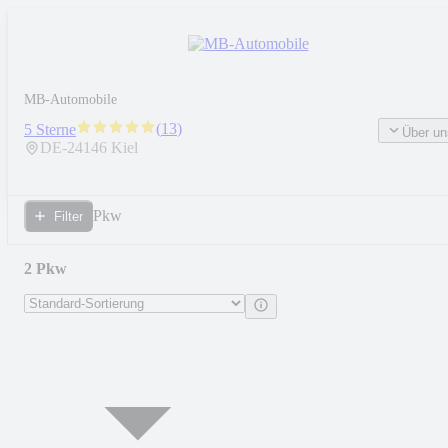
MB-Automobile
(
13
)
5 Sterne
Über un
DE-
24146
Kiel
Pkw
Filter
2 Pkw