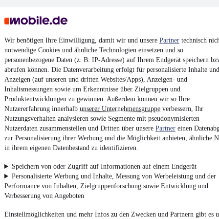
Wir benötigen Ihre Einwilligung, damit wir und unsere
Partner
technisch nic
notwendige Cookies und ähnliche Technologien einsetzen und so
personenbezogene Daten (z. B. IP-Adresse) auf Ihrem Endgerät speichern bz
Keine Inserate gefunden
abrufen können. Die Datenverarbeitung erfolgt für personalisierte Inhalte un
Anzeigen (auf unseren und dritten Websites/Apps), Anzeigen- und
Inhaltsmessungen sowie um Erkenntnisse über Zielgruppen und
Produktentwicklungen zu gewinnen. Außerdem können wir so Ihre
¹
MwSt. ausweisbar
Nutzererfahrung innerhalb
unserer Unternehmensgruppe
verbessern, Ihr
Nutzungsverhalten analysieren sowie Segmente mit pseudonymisierten
Nutzerdaten zusammenstellen und Dritten über unsere
Partner
einen Datenabg
zur Personalisierung ihrer Werbung und die Möglichkeit anbieten, ähnliche N
in ihrem eigenen Datenbestand zu identifizieren.
4.6 Sterne
App installieren
Speichern von oder Zugriff auf Informationen auf einem Endgerät
Nutze mobile.de schnell und einfach
Personalisierte Werbung und Inhalte, Messung von Werbeleistung und der
Performance von Inhalten, Zielgruppenforschung sowie Entwicklung und
Verbesserung von Angeboten
Impressum
Einstellmöglichkeiten und mehr Infos zu den Zwecken und Partnern gibt es u
AGB