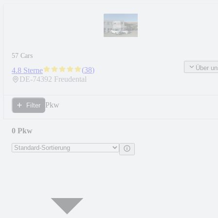
57 Cars
Über un
(
38
)
4.8 Sterne
DE-
74392
Freudental
Pkw
Filter
0 Pkw