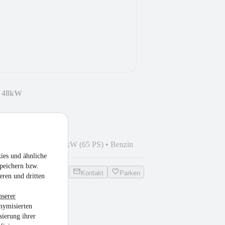
y 48kW
7
•
174.000 km
•
48 kW (65 PS)
•
Benzin
ies und ähnliche
peichern bzw.
Kontakt
Parken
eren und dritten
nserer
nymisierten
sierung ihrer