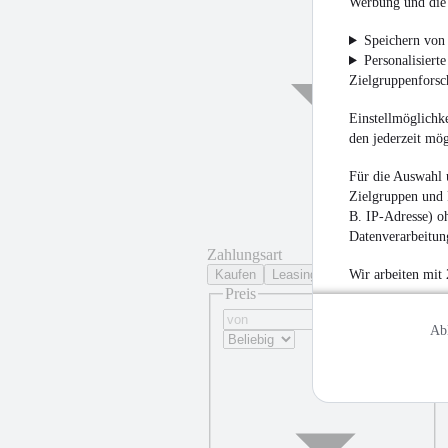
Werbung und die 
Speichern von 
Personalisiert
Zielgruppenfors
Einstellmöglichke
den jederzeit mö
Für die Auswahl 
Zielgruppen und 
B. IP-Adresse) oh
Datenverarbeitung
Zahlungsart
Kaufen
Leasing
Wir arbeiten mit
Preis
Ab