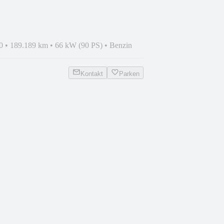
0
•
189.189 km
•
66 kW (90 PS)
•
Benzin
Kontakt
Parken