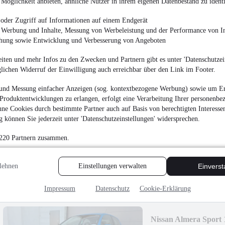
Möglichkeit anbieten, ähnliche Nutzer in ihrem eigenen Datenbestand zu identi
1.990 €
Finanzierung ab
38 €
mtl.
oder Zugriff auf Informationen auf einem Endgerät
e Werbung und Inhalte, Messung von Werbeleistung und der Performance von In
Unfallfrei
•
Nicht fahr
chung sowie Entwicklung und Verbesserung von Angeboten
66 kW (90 PS)
•
Benzi
iten und mehr Infos zu den Zwecken und Partnern gibt es unter 'Datenschutzein
glichen Widerruf der Einwilligung auch erreichbar über den Link im Footer.
und Messung einfacher Anzeigen (sog. kontextbezogene Werbung) sowie um Er
Produktentwicklungen zu erlangen, erfolgt eine Verarbeitung Ihrer personenbe
Honda Logo 1.3i
ne Cookies durch bestimmte Partner auch auf Basis von berechtigten Interesse
 können Sie jederzeit unter 'Datenschutzeinstellungen' widersprechen.
1.300 €
 220 Partnern zusammen.
Finanzierung ab
25 €
mtl.
Unfallfrei
•
EZ 06/200
lehnen
Einstellungen verwalten
Einvers
Impressum
Datenschutz
Cookie-Erklärung
Nissan Almera Sport 