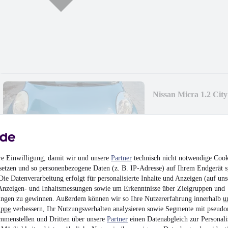
Nissan Micra 1.2 Cit
1.400 €
Finanzierung ab
27 €
mtl.
Unfallfrei
•
EZ 10/200
re Einwilligung, damit wir und unsere
Partner
technisch nicht notwendige Cook
setzen und so personenbezogene Daten (z. B. IP-Adresse) auf Ihrem Endgerät s
ie Datenverarbeitung erfolgt für personalisierte Inhalte und Anzeigen (auf uns
Anzeigen- und Inhaltsmessungen sowie um Erkenntnisse über Zielgruppen und
ngen zu gewinnen. Außerdem können wir so Ihre Nutzererfahrung innerhalb
u
uppe
verbessern, Ihr Nutzungsverhalten analysieren sowie Segmente mit pseudo
MINI ONE Mini One
mmenstellen und Dritten über unsere
Partner
einen Datenabgleich zur Personali