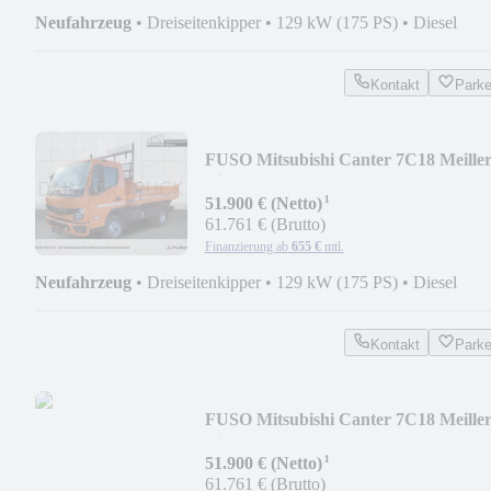
Neufahrzeug
•
Dreiseitenkipper
•
129 kW (175 PS)
•
Diesel
Kontakt
Park
FUSO Mitsubishi Canter 7C18 Meille
Kipper AHK LED
¹
51.900 € (Netto)
61.761 € (Brutto)
Finanzierung ab
655 €
mtl.
Neufahrzeug
•
Dreiseitenkipper
•
129 kW (175 PS)
•
Diesel
Kontakt
Park
FUSO Mitsubishi Canter 7C18 Meille
Kipper TRIGENIUS
¹
51.900 € (Netto)
61.761 € (Brutto)