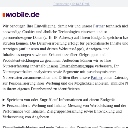
Finanzierung ab
642 €
mtl.
Neufahrzeug
•
Dreiseitenkipper
•
129 kW (175 PS)
•
Diesel
Wir benötigen Ihre Einwilligung, damit wir und unsere
Partner
technisch nic
Kontakt
Park
notwendige Cookies und ähnliche Technologien einsetzen und so
personenbezogene Daten (z. B. IP-Adresse) auf Ihrem Endgerät speichern bz
¹
MwSt. ausweisbar
abrufen können. Die Datenverarbeitung erfolgt für personalisierte Inhalte un
Anzeigen (auf unseren und dritten Websites/Apps), Anzeigen- und
Inhaltsmessungen sowie um Erkenntnisse über Zielgruppen und
Produktentwicklungen zu gewinnen. Außerdem können wir so Ihre
Nutzererfahrung innerhalb
unserer Unternehmensgruppe
verbessern, Ihr
Nutzungsverhalten analysieren sowie Segmente mit pseudonymisierten
4.6 Sterne
App installieren
Nutzerdaten zusammenstellen und Dritten über unsere
Partner
einen Datenabg
Nutze mobile.de schnell und einfach
zur Personalisierung ihrer Werbung und die Möglichkeit anbieten, ähnliche N
in ihrem eigenen Datenbestand zu identifizieren.
Speichern von oder Zugriff auf Informationen auf einem Endgerät
Impressum
Personalisierte Werbung und Inhalte, Messung von Werbeleistung und der
AGB
Performance von Inhalten, Zielgruppenforschung sowie Entwicklung und
Vertrag widerrufen
Verbesserung von Angeboten
Datenschutz
Einstellmöglichkeiten und mehr Infos zu den Zwecken und Partnern gibt es u