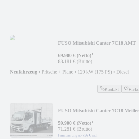
FUSO Mitsubishi Canter 7C18 AMT
Pritsche Plane LBW
¹
69.900 € (Netto)
83.181 € (Brutto)
Neufahrzeug
•
Pritsche + Plane
•
129 kW (175 PS)
•
Diesel
Kontakt
Park
FUSO Mitsubishi Canter 7C18 Meille
Kipper Roadbox
¹
59.900 € (Netto)
71.281 € (Brutto)
Finanzierung ab
756 €
mtl.