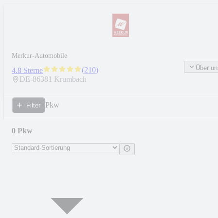
Merkur-Automobile
Über un
(
210
)
4.8 Sterne
DE-
86381
Krumbach
Pkw
Filter
0 Pkw