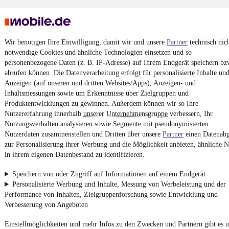
Wir benötigen Ihre Einwilligung, damit wir und unsere
Partner
technisch nic
notwendige Cookies und ähnliche Technologien einsetzen und so
personenbezogene Daten (z. B. IP-Adresse) auf Ihrem Endgerät speichern bz
Keine Inserate gefunden
abrufen können. Die Datenverarbeitung erfolgt für personalisierte Inhalte un
Anzeigen (auf unseren und dritten Websites/Apps), Anzeigen- und
Inhaltsmessungen sowie um Erkenntnisse über Zielgruppen und
Produktentwicklungen zu gewinnen. Außerdem können wir so Ihre
¹
MwSt. ausweisbar
Nutzererfahrung innerhalb
unserer Unternehmensgruppe
verbessern, Ihr
Nutzungsverhalten analysieren sowie Segmente mit pseudonymisierten
Nutzerdaten zusammenstellen und Dritten über unsere
Partner
einen Datenabg
zur Personalisierung ihrer Werbung und die Möglichkeit anbieten, ähnliche N
in ihrem eigenen Datenbestand zu identifizieren.
4.6 Sterne
App installieren
Speichern von oder Zugriff auf Informationen auf einem Endgerät
Nutze mobile.de schnell und einfach
Personalisierte Werbung und Inhalte, Messung von Werbeleistung und der
Performance von Inhalten, Zielgruppenforschung sowie Entwicklung und
Verbesserung von Angeboten
Impressum
Einstellmöglichkeiten und mehr Infos zu den Zwecken und Partnern gibt es u
AGB