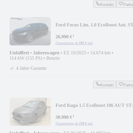
Kontakt
Park
Ford Focus Lim. 1.0 EcoBoost Aut. ST
Line X |B&O|PD
¹
26.990 €
Finanzierung ab
183 €
mtl.
Unfallfrei
•
Jahreswagen
•
EZ 10/2025
•
14.674 km
•
114 kW (155 PS)
•
Benzin
4 Jahre Garantie
Kontakt
Park
Ford Kuga 1.5 EcoBoost 186 AUT ST-
Line X |AHK|PD|B&O|
¹
30.990 €
Finanzierung ab
210 €
mtl.