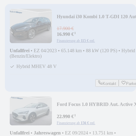
Hyundai i30 Kombi 1.0 T-GDI 120 Aut
Hybrid MHEV Trend
17.900 €
¹
16.990 €
Finanzierung ab
115 €
mtl.
Unfallfrei
•
EZ 04/2023
•
65.148 km
•
88 kW (120 PS)
•
Hybrid
(Benzin/Elektro)
Hybrid MHEV 48 V
Kontakt
Park
Ford Focus 1.0 HYBRID Aut. Active 
|GJR|ERGO-Sitz|
¹
22.990 €
Finanzierung ab
156 €
mtl.
Unfallfrei
•
Jahreswagen
•
EZ 09/2024
•
13.751 km
•