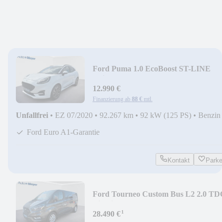
Ford Puma 1.0 EcoBoost ST-LINE
|Winter-Paket|ACC|GJR|
12.990 €
Finanzierung ab
88 €
mtl.
Unfallfrei
•
EZ 07/2020
•
92.267 km
•
92 kW (125 PS)
•
Benzin
Ford Euro A1-Garantie
Kontakt
Park
Ford Tourneo Custom Bus L2 2.0 TD
Titanium |AHK|
¹
28.490 €