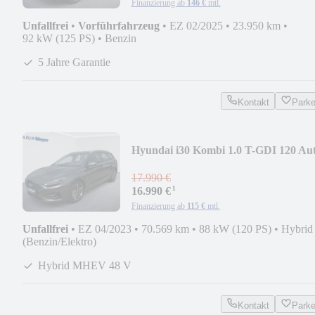
Finanzierung ab
146 €
mtl.
Unfallfrei
•
Vorführfahrzeug
•
EZ 02/2025
•
23.950 km
•
92 kW (125 PS)
•
Benzin
5 Jahre Garantie
Kontakt
Park
Hyundai i30 Kombi 1.0 T-GDI 120 Aut
Hybrid MHEV Trend
17.990 €
¹
16.990 €
Finanzierung ab
115 €
mtl.
Unfallfrei
•
EZ 04/2023
•
70.569 km
•
88 kW (120 PS)
•
Hybrid
(Benzin/Elektro)
Hybrid MHEV 48 V
Kontakt
Park