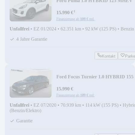
Ford Puma 1.0 HYBRID 125 MHEV
Titanium |WP|ACC|
¹
15.990 €
Finanzierung ab
109 €
mtl.
Unfallfrei
•
EZ 01/2024
•
62.351 km
•
92 kW (125 PS)
•
Benzin
4 Jahre Garantie
Kontakt
Park
Ford Focus Turnier 1.0 HYBRID 155
ST-Line |AHK|LED|
15.990 €
Finanzierung ab
109 €
mtl.
Unfallfrei
•
EZ 07/2020
•
70.939 km
•
114 kW (155 PS)
•
Hybri
(Benzin/Elektro)
Garantie