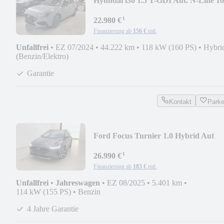
Hyundai i30 1.5 T-GDI Aut. N-Line 1
Mild-Hybrid
¹
22.980 €
Finanzierung ab
156 €
mtl.
Unfallfrei
•
EZ 07/2024
•
44.222 km
•
118 kW (160 PS)
•
Hybri
(Benzin/Elektro)
Garantie
Kontakt
Park
Ford Focus Turnier 1.0 Hybrid Aut
ACTIVE X |ErgoSitz|
¹
26.990 €
Finanzierung ab
183 €
mtl.
Unfallfrei
•
Jahreswagen
•
EZ 08/2025
•
5.401 km
•
114 kW (155 PS)
•
Benzin
4 Jahre Garantie