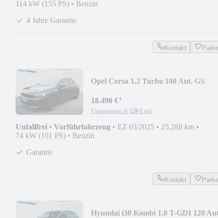
114 kW (155 PS)
•
Benzin
4 Jahre Garantie
Kontakt
Park
Opel Corsa 1.2 Turbo 100 Aut. GS
¹
18.490 €
Finanzierung ab
126 €
mtl.
Unfallfrei
•
Vorführfahrzeug
•
EZ 03/2025
•
25.288 km
•
74 kW (101 PS)
•
Benzin
Garantie
Kontakt
Park
Hyundai i30 Kombi 1.0 T-GDI 120 Aut