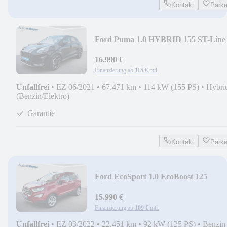
Kontakt
Park
Ford Puma 1.0 HYBRID 155 ST-Line
|WP|AHK|
16.990 €
Finanzierung ab
115 €
mtl.
Unfallfrei
•
EZ 06/2021
•
67.471 km
•
114 kW (155 PS)
•
Hybri
(Benzin/Elektro)
Garantie
Kontakt
Park
Ford EcoSport 1.0 EcoBoost 125
Titanium |NAVI|B&O|AHK
15.990 €
Finanzierung ab
109 €
mtl.
Unfallfrei
•
EZ 03/2022
•
22.451 km
•
92 kW (125 PS)
•
Benzin