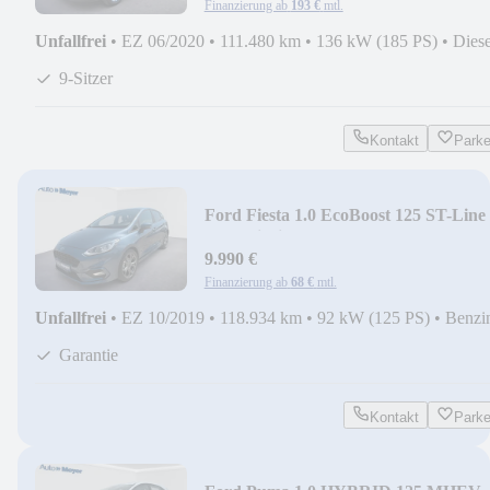
Finanzierung ab
193 €
mtl.
Unfallfrei
•
EZ 06/2020
•
111.480 km
•
136 kW (185 PS)
•
Diese
9-Sitzer
Kontakt
Park
Ford Fiesta 1.0 EcoBoost 125 ST-Line
***Preishit***
9.990 €
Finanzierung ab
68 €
mtl.
Unfallfrei
•
EZ 10/2019
•
118.934 km
•
92 kW (125 PS)
•
Benzi
Garantie
Kontakt
Park