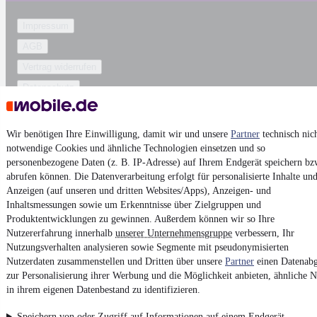
Impressum
AGB
Vertrag widerrufen
Datenschutz
Datenschutzeinstellungen
Erklärung zur Barrierefreiheit
Wir benötigen Ihre Einwilligung, damit wir und unsere
Partner
technisch nic
notwendige Cookies und ähnliche Technologien einsetzen und so
Report Security Vulnerability (English)
personenbezogene Daten (z. B. IP-Adresse) auf Ihrem Endgerät speichern bz
abrufen können. Die Datenverarbeitung erfolgt für personalisierte Inhalte un
Powered by
Anzeigen (auf unseren und dritten Websites/Apps), Anzeigen- und
Inhaltsmessungen sowie um Erkenntnisse über Zielgruppen und
Produktentwicklungen zu gewinnen. Außerdem können wir so Ihre
Top
Ford Leasing-Angebote
und
Ford Gebrauchtwagen
:
Nutzererfahrung innerhalb
unserer Unternehmensgruppe
verbessern, Ihr
Fahrzeuge gibt es bei
mobile.de
Nutzungsverhalten analysieren sowie Segmente mit pseudonymisierten
Nutzerdaten zusammenstellen und Dritten über unsere
Partner
einen Datenabg
zur Personalisierung ihrer Werbung und die Möglichkeit anbieten, ähnliche N
in ihrem eigenen Datenbestand zu identifizieren.
Speichern von oder Zugriff auf Informationen auf einem Endgerät