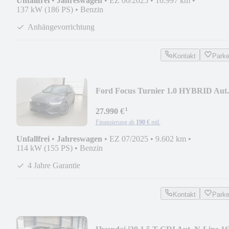
Unfallfrei
•
Jahreswagen
•
EZ 06/2025
•
16.997 km
•
137 kW (186 PS)
•
Benzin
Anhängevorrichtung
Kontakt
Park
Ford Focus Turnier 1.0 HYBRID Aut.
ST-LineX |AHK|B&O|
¹
27.990 €
Finanzierung ab
190 €
mtl.
Unfallfrei
•
Jahreswagen
•
EZ 07/2025
•
9.602 km
•
114 kW (155 PS)
•
Benzin
4 Jahre Garantie
Kontakt
Park