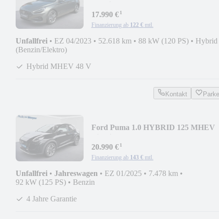
Hybrid MHEV Trend
¹
17.990 €
Finanzierung ab
122 €
mtl.
Unfallfrei
•
EZ 04/2023
•
52.618 km
•
88 kW (120 PS)
•
Hybrid
(Benzin/Elektro)
Hybrid MHEV 48 V
Kontakt
Park
Ford Puma 1.0 HYBRID 125 MHEV
Titanium |WP|el.Heckkl|
¹
20.990 €
Finanzierung ab
143 €
mtl.
Unfallfrei
•
Jahreswagen
•
EZ 01/2025
•
7.478 km
•
92 kW (125 PS)
•
Benzin
4 Jahre Garantie