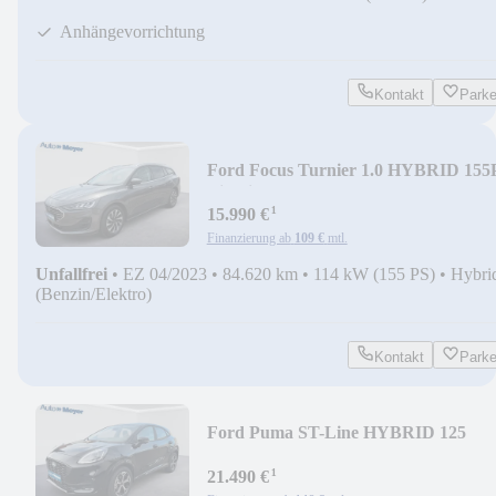
Anhängevorrichtung
Kontakt
Park
Ford Focus Turnier 1.0 HYBRID 155
Titanium |ACC|GJR
¹
15.990 €
Finanzierung ab
109 €
mtl.
Unfallfrei
•
EZ 04/2023
•
84.620 km
•
114 kW (155 PS)
•
Hybri
(Benzin/Elektro)
Kontakt
Park
Ford Puma ST-Line HYBRID 125
|GJR|ACC|elHeckklappe
¹
21.490 €