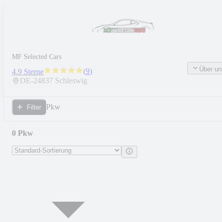
MF Selected Cars
Über un
(
9
)
4.9 Sterne
DE-
24837
Schleswig
Pkw
Filter
0 Pkw