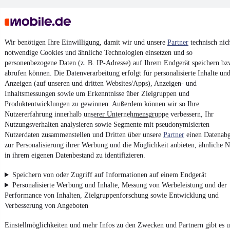
Wir benötigen Ihre Einwilligung, damit wir und unsere
Partner
technisch nic
notwendige Cookies und ähnliche Technologien einsetzen und so
personenbezogene Daten (z. B. IP-Adresse) auf Ihrem Endgerät speichern bz
Keine Inserate gefunden
abrufen können. Die Datenverarbeitung erfolgt für personalisierte Inhalte un
Anzeigen (auf unseren und dritten Websites/Apps), Anzeigen- und
Inhaltsmessungen sowie um Erkenntnisse über Zielgruppen und
Produktentwicklungen zu gewinnen. Außerdem können wir so Ihre
¹
MwSt. ausweisbar
Nutzererfahrung innerhalb
unserer Unternehmensgruppe
verbessern, Ihr
Nutzungsverhalten analysieren sowie Segmente mit pseudonymisierten
Nutzerdaten zusammenstellen und Dritten über unsere
Partner
einen Datenabg
zur Personalisierung ihrer Werbung und die Möglichkeit anbieten, ähnliche N
in ihrem eigenen Datenbestand zu identifizieren.
4.6 Sterne
App installieren
Speichern von oder Zugriff auf Informationen auf einem Endgerät
Nutze mobile.de schnell und einfach
Personalisierte Werbung und Inhalte, Messung von Werbeleistung und der
Performance von Inhalten, Zielgruppenforschung sowie Entwicklung und
Verbesserung von Angeboten
Impressum
Einstellmöglichkeiten und mehr Infos zu den Zwecken und Partnern gibt es u
AGB