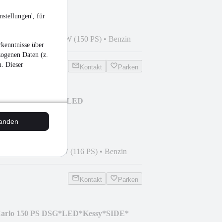
stellungen', für
4
•
3.900 km
•
110 kW (150 PS)
•
Benzin
kenntnisse über
zogenen Daten (z.
n. Dieser
Kontakt
Parken
Carlo DSG Glasdach LED
tanden
4
•
7.500 km
•
85 kW (116 PS)
•
Benzin
Kontakt
Parken
Carlo 150 PS DSG*LED*Kessy*SIDE*