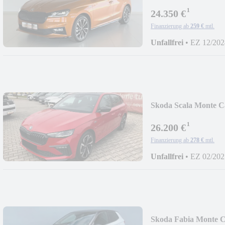
¹
24.350 €
Finanzierung ab
259 €
mtl.
Unfallfrei
•
EZ 12/202
Skoda Scala Monte
¹
26.200 €
Finanzierung ab
278 €
mtl.
Unfallfrei
•
EZ 02/202
Skoda Fabia Monte C