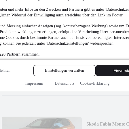
¹
24.200 €
iten und mehr Infos zu den Zwecken und Partnern gibt es unter 'Datenschutzein
Finanzierung ab
252 €
mtl.
glichen Widerruf der Einwilligung auch erreichbar über den Link im Footer.
Unfallfrei
•
EZ 04/202
und Messung einfacher Anzeigen (sog. kontextbezogene Werbung) sowie um Er
Produktentwicklungen zu erlangen, erfolgt eine Verarbeitung Ihrer personenbe
ne Cookies durch bestimmte Partner auch auf Basis von berechtigten Interesse
 können Sie jederzeit unter 'Datenschutzeinstellungen' widersprechen.
 220 Partnern zusammen.
Skoda Scala Monte 
¹
lehnen
Einstellungen verwalten
Einvers
23.870 €
Finanzierung ab
249 €
mtl.
Impressum
Datenschutz
Cookie-Erklärung
Unfallfrei
•
EZ 12/202
Skoda Fabia Monte 