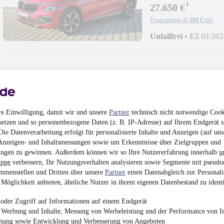
¹
27.650 €
Finanzierung ab
294 €
mtl.
Unfallfrei
•
EZ 01/202
Skoda Scala Monte Ca
re Einwilligung, damit wir und unsere
Partner
technisch nicht notwendige Cook
¹
24.860 €
setzen und so personenbezogene Daten (z. B. IP-Adresse) auf Ihrem Endgerät s
ie Datenverarbeitung erfolgt für personalisierte Inhalte und Anzeigen (auf uns
Finanzierung ab
264 €
mtl.
Anzeigen- und Inhaltsmessungen sowie um Erkenntnisse über Zielgruppen und
Unfallfrei
•
EZ 06/202
ngen zu gewinnen. Außerdem können wir so Ihre Nutzererfahrung innerhalb
u
uppe
verbessern, Ihr Nutzungsverhalten analysieren sowie Segmente mit pseudo
mmenstellen und Dritten über unsere
Partner
einen Datenabgleich zur Personali
Möglichkeit anbieten, ähnliche Nutzer in ihrem eigenen Datenbestand zu identi
oder Zugriff auf Informationen auf einem Endgerät
e Werbung und Inhalte, Messung von Werbeleistung und der Performance von In
Skoda Fabia Monte C
chung sowie Entwicklung und Verbesserung von Angeboten