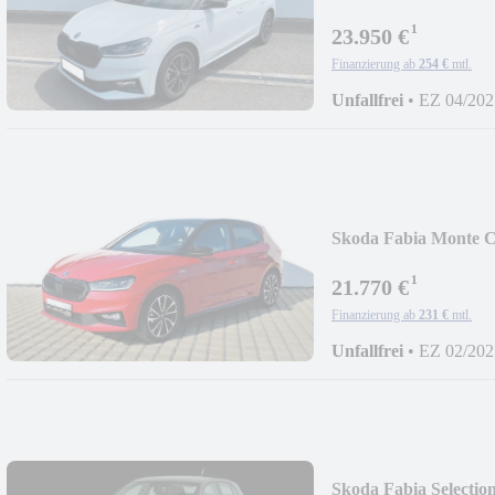
DSG*LED*PDC
¹
23.950 €
Finanzierung ab
254 €
mtl.
Unfallfrei
•
EZ 04/202
Skoda Fabia Monte
¹
21.770 €
Finanzierung ab
231 €
mtl.
Unfallfrei
•
EZ 02/202
Skoda Fabia Selecti