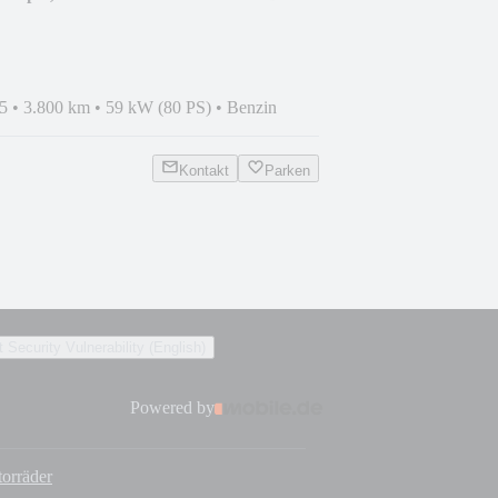
5
•
3.800 km
•
59 kW (80 PS)
•
Benzin
Kontakt
Parken
 Security Vulnerability (English)
Powered by
orräder