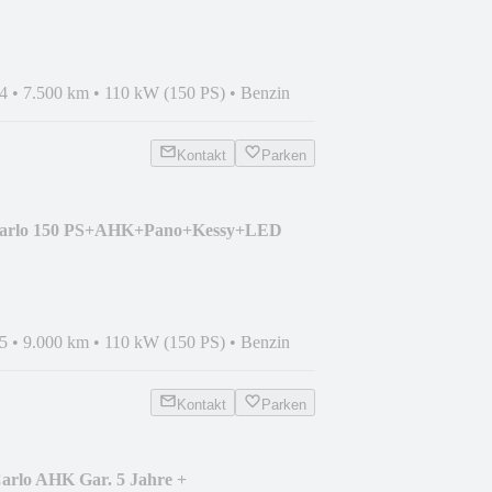
4
•
7.500 km
•
110 kW (150 PS)
•
Benzin
Kontakt
Parken
 Carlo 150 PS+AHK+Pano+Kessy+LED
5
•
9.000 km
•
110 kW (150 PS)
•
Benzin
Kontakt
Parken
arlo AHK Gar. 5 Jahre +