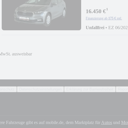
¹
16.450 €
Finanzierung ab
175 €
mtl.
Unfallfrei
•
EZ 06/202
MwSt. ausweisbar
enschutz
Datenschutzeinstellungen
Erklärung zur Barrierefreiheit
Report
ere Fahrzeuge gibt es auf mobile.de, dem Marktplatz für
Autos
und
Mot