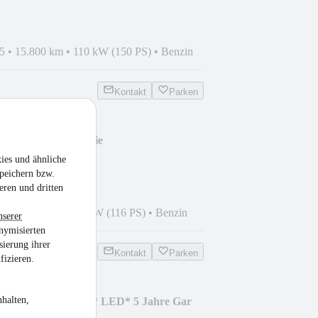
5
•
15.800 km
•
110 kW (150 PS)
•
Benzin
Kontakt
Parken
rlo 5 Jahre Garantie
ies und ähnliche
peichern bzw.
eren und dritten
5
•
14.000 km
•
85 kW (116 PS)
•
Benzin
nserer
nymisierten
sierung ihrer
Kontakt
Parken
fizieren.
halten,
arlo 150 PS + DSG* LED* 5 Jahre Gar