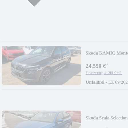
Skoda KAMIQ Monte 
¹
24.550 €
Finanzierung ab
261 €
mtl.
Unfallfrei
•
EZ 09/202
Skoda Scala Selectio