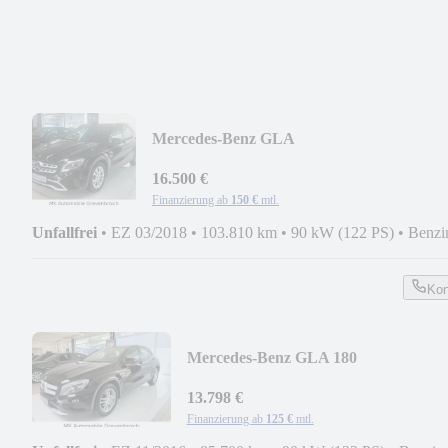
Mercedes-Benz GLA
180*AUT*NAV*KEYLESS*TEMP*KAM
16.500 €
Finanzierung ab
150 €
mtl.
Unfallfrei
•
EZ 03/2018
•
103.810 km
•
90 kW (122 PS)
•
Benzi
Kon
Mercedes-Benz GLA 180
*KAM*PDC*SHZ*ADUIO*SHZ*G
12
13.798 €
Finanzierung ab
125 €
mtl.