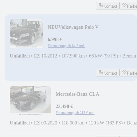
Kontakt
Park
NEU
Volkswagen Polo V
Highline*KLIMA*TEMPOMAT*SHZ*T
NEU
6.998 €
Finanzierung ab
64 €
mtl.
Unfallfrei
•
EZ 10/2012
•
107.900 km
•
66 kW (90 PS)
•
Benzin
Kontakt
Park
Mercedes-Benz CLA
200*NAV*LED*KAM*SHZ*AUT*G
12
23.498 €
Finanzierung ab
213 €
mtl.
Unfallfrei
•
EZ 09/2020
•
118.000 km
•
120 kW (163 PS)
•
Benz