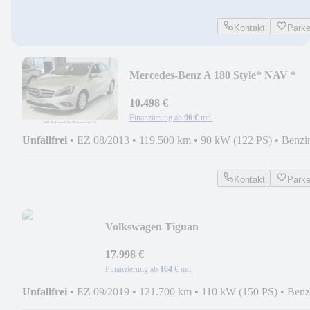
Kontakt
Park
Mercedes-Benz A 180 Style* NAV *
MULTI * SHZ * XENON * KAMER
10.498 €
Finanzierung ab
96 €
mtl.
Unfallfrei
•
EZ 08/2013
•
119.500 km
•
90 kW (122 PS)
•
Benzi
Kontakt
Park
Volkswagen Tiguan
IQ.DRIVE*DSG*AHK*NAV*SHZ*LED
17.998 €
Finanzierung ab
164 €
mtl.
Unfallfrei
•
EZ 09/2019
•
121.700 km
•
110 kW (150 PS)
•
Benz