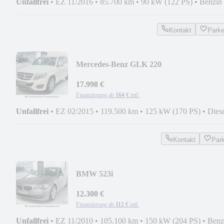
Unfallfrei
•
EZ 11/2016
•
85.700 km
•
90 kW (122 PS)
•
Benzin
Kontakt
Park
Mercedes-Benz GLK 220
CDI*SPORT*SHZ*NAV*PDC*SHEFT*
12
17.998 €
Finanzierung ab
164 €
mtl.
Unfallfrei
•
EZ 02/2015
•
119.500 km
•
125 kW (170 PS)
•
Dies
Kontakt
Par
BMW 523i
Automatik*NAV*PDC*BIXENON*TEM
12.300 €
Finanzierung ab
112 €
mtl.
Unfallfrei
•
EZ 11/2010
•
105.100 km
•
150 kW (204 PS)
•
Benz