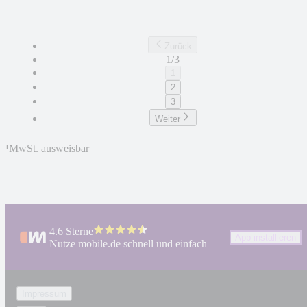
Zurück
1/3
1
2
3
Weiter
¹
MwSt. ausweisbar
4.6 Sterne
App installieren
Nutze mobile.de schnell und einfach
Impressum