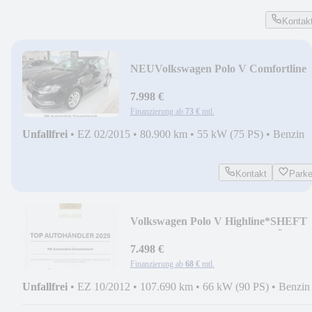
Kontak
NEU
Volkswagen Polo V Comfortline
BMT/Start-Stopp*KLIMA*PDC*GA
7.998 €
Finanzierung ab
73 €
mtl.
Unfallfrei
•
EZ 02/2015
•
80.900 km
•
55 kW (75 PS)
•
Benzin
Kontakt
Park
Volkswagen Polo V Highline*SHEFT
VW*SHZ*TEMP*XENON*TÜV NE
7.498 €
Finanzierung ab
68 €
mtl.
Unfallfrei
•
EZ 10/2012
•
107.690 km
•
66 kW (90 PS)
•
Benzin