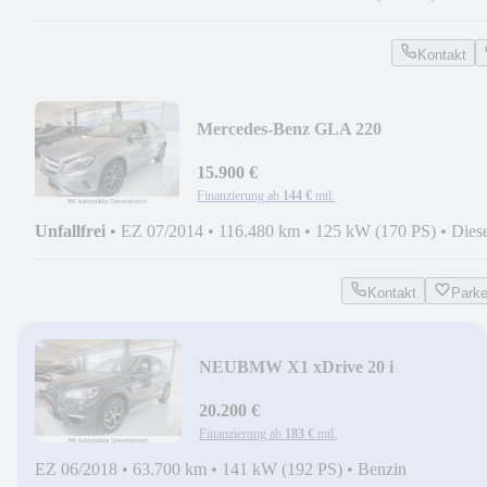
Kontakt
Mercedes-Benz GLA 220
4Matic*NAV*PDC*LEDER*XEN*G
12
15.900 €
Finanzierung ab
144 €
mtl.
Unfallfrei
•
EZ 07/2014
•
116.480 km
•
125 kW (170 PS)
•
Dies
Kontakt
Park
NEU
BMW X1 xDrive 20 i
xLine*AUT*NAV*PDC*LED*LEDE
20.200 €
Finanzierung ab
183 €
mtl.
EZ 06/2018
•
63.700 km
•
141 kW (192 PS)
•
Benzin