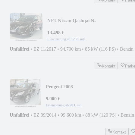
Kontakt
Park
NEU
Nissan Qashqai N-
Connecta*PANOKAM360*NAV*SHZ*G
13.498 €
Finanzierung ab
123 €
mtl.
Unfallfrei
•
EZ 11/2017
•
94.700 km
•
85 kW (116 PS)
•
Benzin
Kontakt
Park
Peugeot 2008
Allure*AUTOMATIK*PDC*TEMP*PAN
12
9.900 €
Finanzierung ab
90 €
mtl.
Unfallfrei
•
EZ 09/2014
•
99.600 km
•
88 kW (120 PS)
•
Benzin
Kontakt