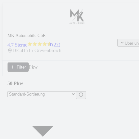
MK Automobile GbR
Über un
(
27
)
4.7 Sterne
DE-
41515
Grevenbroich
Pkw
Filter
50 Pkw