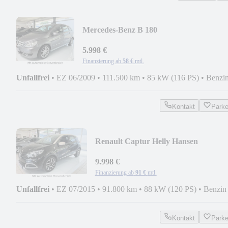
Mercedes-Benz B 180
AUTOMATIC*NAV*TEMP*PDC*SPO
5.998 €
Finanzierung ab
58 €
mtl.
Unfallfrei
•
EZ 06/2009
•
111.500 km
•
85 kW (116 PS)
•
Benzi
Kontakt
Park
Renault Captur Helly Hansen
EDC*AUT*R-
LINK*KLIMA*LEDER*
9.998 €
Finanzierung ab
91 €
mtl.
Unfallfrei
•
EZ 07/2015
•
91.800 km
•
88 kW (120 PS)
•
Benzin
Kontakt
Park