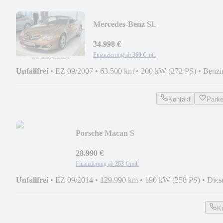
Mercedes-Benz SL
350*NAV*PDC*SHEFT*TOP
ZUSTAND*63TKM
34.998 €
Finanzierung ab
369 €
mtl.
Unfallfrei
•
EZ 09/2007
•
63.500 km
•
200 kW (272 PS)
•
Benzi
Kontakt
Park
Porsche Macan S
Diesel*NAV*KAM*SPUR*ACC*PASM
28.990 €
Finanzierung ab
263 €
mtl.
Unfallfrei
•
EZ 09/2014
•
129.990 km
•
190 kW (258 PS)
•
Dies
K