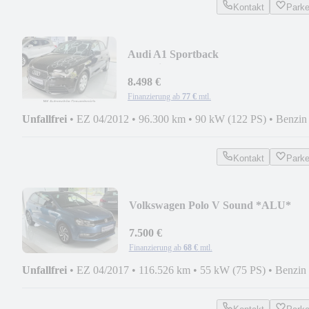
Kontakt
Park
Audi A1 Sportback
attraction*XEN*STYLE*KLIMA*G
12
8.498 €
Finanzierung ab
77 €
mtl.
Unfallfrei
•
EZ 04/2012
•
96.300 km
•
90 kW (122 PS)
•
Benzin
Kontakt
Park
Volkswagen Polo V Sound *ALU*
GROSSE NAVI* SCHECKHEFT*
7.500 €
Finanzierung ab
68 €
mtl.
Unfallfrei
•
EZ 04/2017
•
116.526 km
•
55 kW (75 PS)
•
Benzin