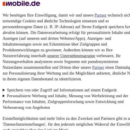
Unfallfrei
•
EZ 12/2005
•
186.344 km
•
55 kW (75 PS)
•
Benzin
Wir benötigen Ihre Einwilligung, damit wir und unsere
Partner
technisch nic
Kontakt
Park
notwendige Cookies und ähnliche Technologien einsetzen und so
personenbezogene Daten (z. B. IP-Adresse) auf Ihrem Endgerät speichern bz
¹
MwSt. ausweisbar
abrufen können. Die Datenverarbeitung erfolgt für personalisierte Inhalte un
Anzeigen (auf unseren und dritten Websites/Apps), Anzeigen- und
Inhaltsmessungen sowie um Erkenntnisse über Zielgruppen und
Produktentwicklungen zu gewinnen. Außerdem können wir so Ihre
Nutzererfahrung innerhalb
unserer Unternehmensgruppe
verbessern, Ihr
Nutzungsverhalten analysieren sowie Segmente mit pseudonymisierten
4.6 Sterne
Nutzerdaten zusammenstellen und Dritten über unsere
Partner
einen Datenabg
App installieren
Nutze mobile.de schnell und einfach
zur Personalisierung ihrer Werbung und die Möglichkeit anbieten, ähnliche N
in ihrem eigenen Datenbestand zu identifizieren.
Speichern von oder Zugriff auf Informationen auf einem Endgerät
Impressum
Personalisierte Werbung und Inhalte, Messung von Werbeleistung und der
AGB
Performance von Inhalten, Zielgruppenforschung sowie Entwicklung und
Verbesserung von Angeboten
Vertrag widerrufen
Datenschutz
Einstellmöglichkeiten und mehr Infos zu den Zwecken und Partnern gibt es u
'Datenschutzeinstellungen', für den jederzeit möglichen Widerruf der Einwill
Datenschutzeinstellungen