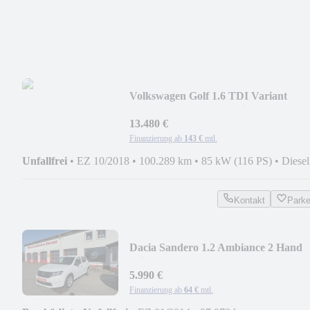
Volkswagen Golf 1.6 TDI Variant
Comfortline *DSG*Navi*AHK
13.480 €
Finanzierung ab
143 €
mtl.
Unfallfrei
•
EZ 10/2018
•
100.289 km
•
85 kW (116 PS)
•
Diesel
Kontakt
Park
Dacia Sandero 1.2 Ambiance 2 Hand
Klima
5.990 €
Finanzierung ab
64 €
mtl.