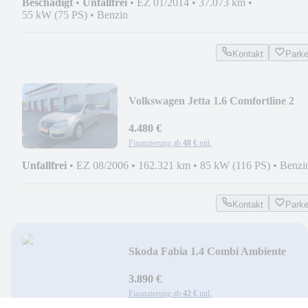
Beschädigt
•
Unfallfrei
•
EZ 01/2014
•
37.073 km
•
55 kW (75 PS)
•
Benzin
Kontakt
Park
Volkswagen Jetta 1.6 Comfortline 2
Hand AHK HU&AU Neu
4.480 €
Finanzierung ab
48 €
mtl.
Unfallfrei
•
EZ 08/2006
•
162.321 km
•
85 kW (116 PS)
•
Benzi
Kontakt
Park
Skoda Fabia 1.4 Combi Ambiente
Automatik*HU&AU Neu
3.890 €
Finanzierung ab
42 €
mtl.