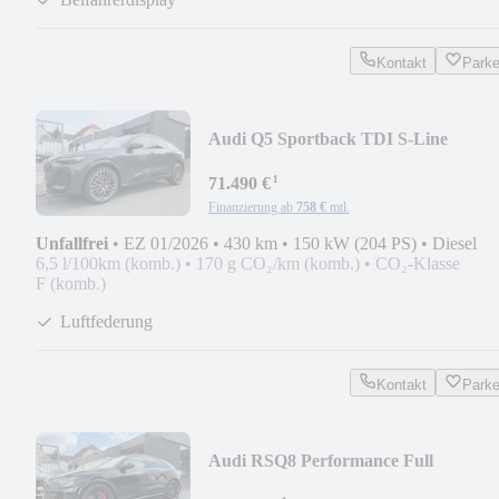
Kontakt
Park
Audi Q5 Sportback TDI S-Line
|Matrix|3.Displ|21"|HUD|
¹
71.490 €
Finanzierung ab
758 €
mtl.
Unfallfrei
•
EZ 01/2026
•
430 km
•
150 kW (204 PS)
•
Diesel
6,5 l/100km (komb.)
•
170 g CO₂/km (komb.)
•
CO₂-Klasse
F (komb.)
Luftfederung
Kontakt
Park
Audi RSQ8 Performance Full
Option|Carbon|STHZ|B&O Adv