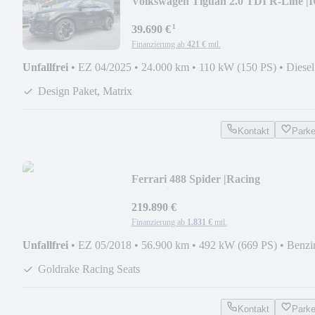
Volkswagen Tiguan 2.0 TDI R-Line |
Drive|ACC|Massage|360°
¹
39.690 €
Finanzierung ab
421 €
mtl.
Unfallfrei
•
EZ 04/2025
•
24.000 km
•
110 kW (150 PS)
•
Diesel
Design Paket, Matrix
Kontakt
Park
Ferrari 488 Spider |Racing
Seats|Lift|Carbon|JBL|Kamera|
219.890 €
Finanzierung ab
1.831 €
mtl.
Unfallfrei
•
EZ 05/2018
•
56.900 km
•
492 kW (669 PS)
•
Benzi
Goldrake Racing Seats
Kontakt
Park