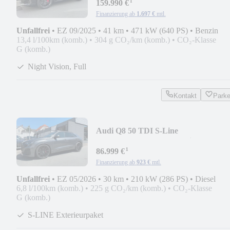
¹
159.990 €
Finanzierung ab
1.697 €
mtl.
Unfallfrei
•
EZ 09/2025
•
41 km
•
471 kW (640 PS)
•
Benzin
13,4 l/100km (komb.)
•
304 g CO₂/km (komb.)
•
CO₂-Klasse
G (komb.)
Night Vision, Full
Kontakt
Park
Audi Q8 50 TDI S-Line
|HUD|B&O|Softclose|Matrix|360°|
¹
86.999 €
Finanzierung ab
923 €
mtl.
Unfallfrei
•
EZ 05/2026
•
30 km
•
210 kW (286 PS)
•
Diesel
6,8 l/100km (komb.)
•
225 g CO₂/km (komb.)
•
CO₂-Klasse
G (komb.)
S-LINE Exterieurpaket