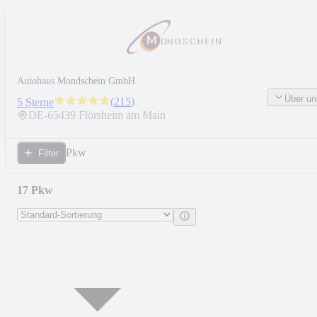
Autohaus Mondschein GmbH
Über un
(
215
)
5 Sterne
DE-
65439
Flörsheim am Main
Pkw
Filter
17 Pkw