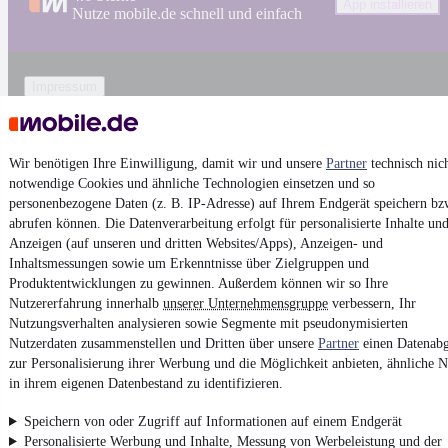
App installieren
Nutze mobile.de schnell und einfach
Impressum
AGB
Vertrag widerrufen
Wir benötigen Ihre Einwilligung, damit wir und unsere
Partner
technisch nic
Datenschutz
notwendige Cookies und ähnliche Technologien einsetzen und so
Datenschutzeinstellungen
personenbezogene Daten (z. B. IP-Adresse) auf Ihrem Endgerät speichern bz
abrufen können. Die Datenverarbeitung erfolgt für personalisierte Inhalte un
Erklärung zur Barrierefreiheit
Anzeigen (auf unseren und dritten Websites/Apps), Anzeigen- und
Report Security Vulnerability (English)
Inhaltsmessungen sowie um Erkenntnisse über Zielgruppen und
Produktentwicklungen zu gewinnen. Außerdem können wir so Ihre
Nutzererfahrung innerhalb
unserer Unternehmensgruppe
verbessern, Ihr
Powered by
Nutzungsverhalten analysieren sowie Segmente mit pseudonymisierten
Nutzerdaten zusammenstellen und Dritten über unsere
Partner
einen Datenabg
zur Personalisierung ihrer Werbung und die Möglichkeit anbieten, ähnliche N
Von
Auto verkaufen
über
E-Bikes
und
Gebrauchtwagen
:
in ihrem eigenen Datenbestand zu identifizieren.
Besuche
mobile.de
Speichern von oder Zugriff auf Informationen auf einem Endgerät
Personalisierte Werbung und Inhalte, Messung von Werbeleistung und der