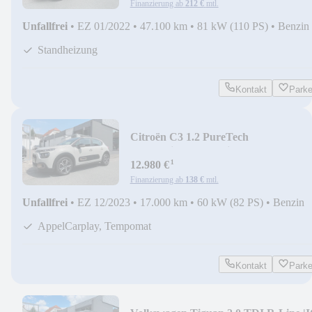
Finanzierung ab
212 €
mtl.
Unfallfrei
•
EZ 01/2022
•
47.100 km
•
81 kW (110 PS)
•
Benzin
Standheizung
Kontakt
Park
Citroën C3 1.2 PureTech
|LED|Klimaautomatik|Tempomat
¹
12.980 €
Finanzierung ab
138 €
mtl.
Unfallfrei
•
EZ 12/2023
•
17.000 km
•
60 kW (82 PS)
•
Benzin
AppelCarplay, Tempomat
Kontakt
Park