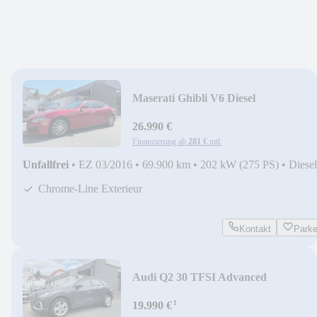
Maserati Ghibli V6 Diesel
|Brembo|Harman/Kardon|HBA|Siri|
26.990 €
Finanzierung ab
281 €
mtl.
Unfallfrei
•
EZ 03/2016
•
69.900 km
•
202 kW (275 PS)
•
Diesel
Chrome-Line Exterieur
Kontakt
Park
Audi Q2 30 TFSI Advanced
|MMI|ACC|SONOS|STHZ|Kamera|
¹
19.990 €