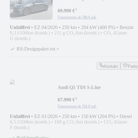
Schalensitze|ACC|SONOS|HUD|19"
¹
69.990 €
Finanzierung ab
743 €
mtl.
Unfallfrei
•
EZ 04/2026
•
250 km
•
294 kW (400 PS)
•
Benzin
9,3 l/100km (komb.)
•
211 g CO₂/km (komb.)
•
CO₂-Klasse
G (komb.)
RS-Designpaket rot +
Kontakt
Park
Audi Q5 TDI S-Line
|Matrix|3.Displ|HUD|ACC|21"|360°|
¹
67.990 €
Finanzierung ab
721 €
mtl.
Unfallfrei
•
EZ 01/2026
•
250 km
•
150 kW (204 PS)
•
Diesel
6,5 l/100km (komb.)
•
169 g CO₂/km (komb.)
•
CO₂-Klasse
F (komb.)
Beifahrerdisplay