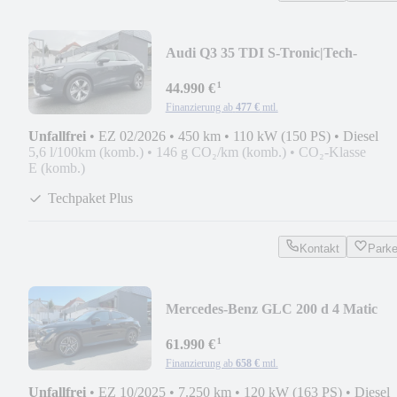
Audi Q3 35 TDI S-Tronic|Tech-
Plus|ACC|19"|Kamera|LED
¹
44.990 €
Finanzierung ab
477 €
mtl.
Unfallfrei
•
EZ 02/2026
•
450 km
•
110 kW (150 PS)
•
Diesel
5,6 l/100km (komb.)
•
146 g CO₂/km (komb.)
•
CO₂-Klasse
E (komb.)
Techpaket Plus
Kontakt
Park
Mercedes-Benz GLC 200 d 4 Matic
Coupé AMG |MBUX|AHK|360°|Pano
¹
61.990 €
Finanzierung ab
658 €
mtl.
Unfallfrei
•
EZ 10/2025
•
7.250 km
•
120 kW (163 PS)
•
Diesel