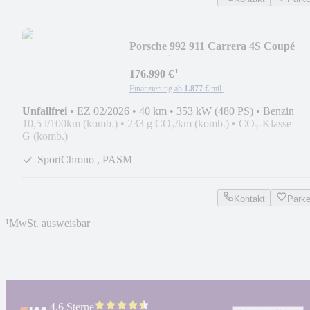
Porsche 992 911 Carrera 4S Coupé
|ACC|Lift|Bose|Sportdes
¹
176.990 €
Finanzierung ab
1.877 €
mtl.
Unfallfrei
•
EZ 02/2026
•
40 km
•
353 kW (480 PS)
•
Benzin
10,5 l/100km (komb.)
•
233 g CO₂/km (komb.)
•
CO₂-Klasse
G (komb.)
SportChrono , PASM
Kontakt
Park
¹
MwSt. ausweisbar
4.6 Sterne