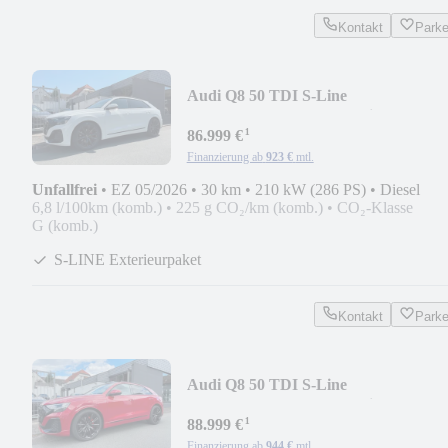
Kontakt
Park
Audi Q8 50 TDI S-Line
|HUD|B&O|Softclose|Matrix|360°|
¹
86.999 €
Finanzierung ab
923 €
mtl.
Unfallfrei
•
EZ 05/2026
•
30 km
•
210 kW (286 PS)
•
Diesel
6,8 l/100km (komb.)
•
225 g CO₂/km (komb.)
•
CO₂-Klasse
G (komb.)
S-LINE Exterieurpaket
Kontakt
Park
Audi Q8 50 TDI S-Line
|HUD|B&O|Softclose|Matrix|360°|
¹
88.999 €
Finanzierung ab
944 €
mtl.