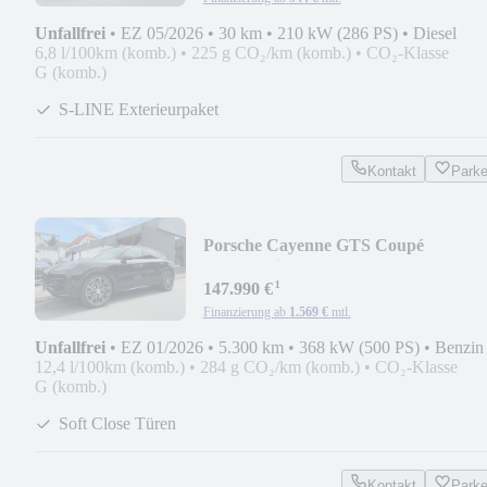
Unfallfrei
•
EZ 05/2026
•
30 km
•
210 kW (286 PS)
•
Diesel
6,8 l/100km (komb.)
•
225 g CO₂/km (komb.)
•
CO₂-Klasse
G (komb.)
S-LINE Exterieurpaket
Kontakt
Park
Porsche Cayenne GTS Coupé
|SportDesign|Carbon|RearTV|AHK
¹
147.990 €
Finanzierung ab
1.569 €
mtl.
Unfallfrei
•
EZ 01/2026
•
5.300 km
•
368 kW (500 PS)
•
Benzin
12,4 l/100km (komb.)
•
284 g CO₂/km (komb.)
•
CO₂-Klasse
G (komb.)
Soft Close Türen
Kontakt
Park