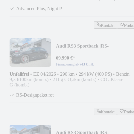
Advanced Plus, Night P
Kontakt
Park
Audi RS3 Sportback |RS-
Schalensitze|ACC|SONOS|HUD|19"
¹
69.990 €
Finanzierung ab
743 €
mtl.
Unfallfrei
•
EZ 04/2026
•
290 km
•
294 kW (400 PS)
•
Benzin
9,3 l/100km (komb.)
•
211 g CO₂/km (komb.)
•
CO₂-Klasse
G (komb.)
RS-Designpaket rot +
Kontakt
Park
Audi RS3 Sportback |RS-