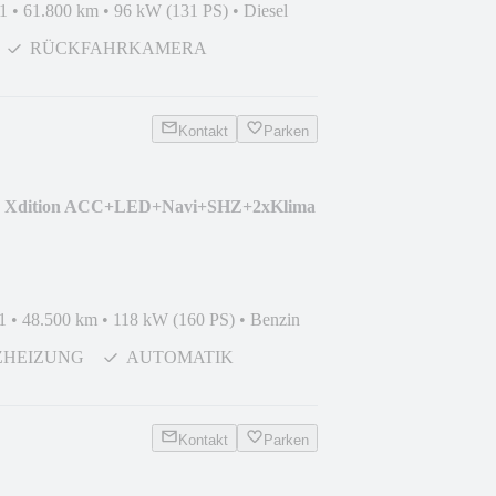
1
•
61.800 km
•
96 kW (131 PS)
•
Diesel
RÜCKFAHRKAMERA
Kontakt
Parken
DI Xdition ACC+LED+Navi+SHZ+2xKlima
1
•
48.500 km
•
118 kW (160 PS)
•
Benzin
TZHEIZUNG
AUTOMATIK
Kontakt
Parken