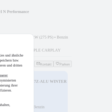
DI N Performance
lima
9
•
47.115 km
•
202 kW (275 PS)
•
Benzin
NLAGE
ERA+PDC
APPLE CARPLAY
ies und ähnliche
peichern bzw.
Kontakt
Parken
eren und dritten
nserer
nymisierten
olor Edition KLIMA 17Z-ALU WINTER
sierung ihrer
fizieren.
halten,
km
•
66 kW (90 PS)
•
Benzin