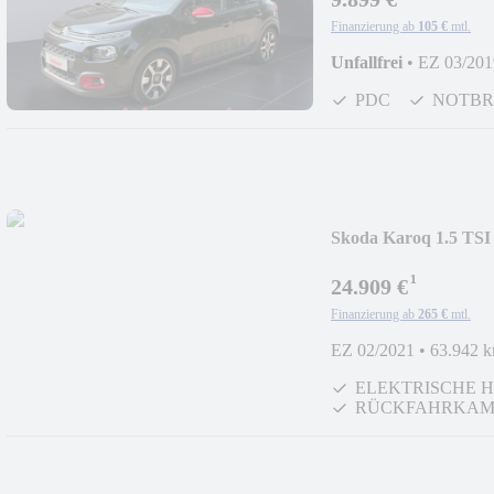
Finanzierung ab
105 €
mtl.
Unfallfrei
•
EZ 03/201
PDC
NOTBR
Skoda Karoq 1.5 TS
¹
24.909 €
Finanzierung ab
265 €
mtl.
EZ 02/2021
•
63.942 
ELEKTRISCHE 
RÜCKFAHRKAM