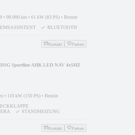
9
•
99.900 km
•
61 kW (83 PS)
•
Benzin
EMSASSISTENT
BLUETOOTH
Kontakt
Parken
I DSG Sportline AHK LED NAV 4xSHZ
km
•
110 kW (150 PS)
•
Benzin
HECKKLAPPE
ERA
STANDHEIZUNG
Kontakt
Parken