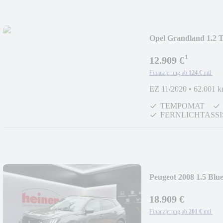
Opel Grandland 1.2 
¹
12.909 €
Finanzierung ab
124 €
mtl.
EZ 11/2020
•
62.001 
TEMPOMAT
FERNLICHTASS
Peugeot 2008 1.5 Bl
ACC+AHK+LED+Na
18.909 €
Finanzierung ab
201 €
mtl.