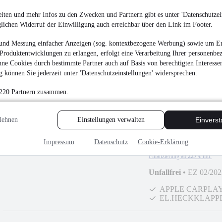
SITZ+LENKRAD
iten und mehr Infos zu den Zwecken und Partnern gibt es unter 'Datenschutzein
BLUETOOTH
glichen Widerruf der Einwilligung auch erreichbar über den Link im Footer.
und Messung einfacher Anzeigen (sog. kontextbezogene Werbung) sowie um Er
Produktentwicklungen zu erlangen, erfolgt eine Verarbeitung Ihrer personenbe
ne Cookies durch bestimmte Partner auch auf Basis von berechtigten Interesse
 können Sie jederzeit unter 'Datenschutzeinstellungen' widersprechen.
 220 Partnern zusammen.
lehnen
Einstellungen verwalten
Einvers
Seat Ateca 1.5 TS
¹
Impressum
Datenschutz
Cookie-Erklärung
21.409 €
Finanzierung ab
227 €
mtl.
Unfallfrei
•
EZ 02/202
APPLE CARPLA
EL.HECKKLAPP