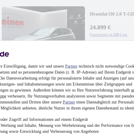
Hyundai i30 2.0 T-G
LED+Navi+SHZ+2xK
24.899 €
Finanzierung ab
239 €
mtl.
Unfallfrei
•
EZ 12/201
SPORTABGASA
RÜCKFAHRKAM
re Einwilligung, damit wir und unsere
Partner
technisch nicht notwendige Cook
setzen und so personenbezogene Daten (z. B. IP-Adresse) auf Ihrem Endgerät s
ie Datenverarbeitung erfolgt für personalisierte Inhalte und Anzeigen (auf uns
Anzeigen- und Inhaltsmessungen sowie um Erkenntnisse über Zielgruppen und
ngen zu gewinnen. Außerdem können wir so Ihre Nutzererfahrung innerhalb
u
uppe
verbessern, Ihr Nutzungsverhalten analysieren sowie Segmente mit pseudo
Opel Corsa E 1.4 C
mmenstellen und Dritten über unsere
Partner
einen Datenabgleich zur Personali
Möglichkeit anbieten, ähnliche Nutzer in ihrem eigenen Datenbestand zu identi
8.409 €
Finanzierung ab
81 €
mtl.
oder Zugriff auf Informationen auf einem Endgerät
e Werbung und Inhalte, Messung von Werbeleistung und der Performance von In
EZ 02/2019
•
89.000 
chung sowie Entwicklung und Verbesserung von Angeboten