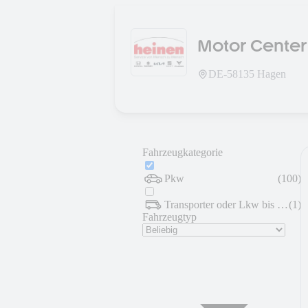
Motor Cente
DE-
58135
Hagen
Fahrzeugkategorie
Pkw
(
100
)
Transporter oder Lkw bis 7,5 t
(
1
)
Fahrzeugtyp