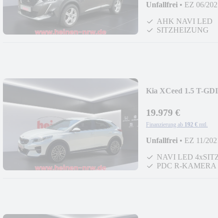
Unfallfrei
•
EZ 06/202
AHK NAVI LED
SITZHEIZUNG
Kia XCeed 1.5 T-G
19.979 €
Finanzierung ab
192 €
mtl.
Unfallfrei
•
EZ 11/202
NAVI LED 4xSI
PDC R-KAMERA