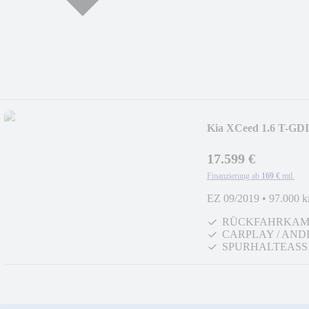
Kia XCeed 1.6 T-G
PANO
17.599 €
Finanzierung ab
169 €
mtl.
EZ 09/2019
•
97.000 
RÜCKFAHRKAM
CARPLAY / AND
SPURHALTEASS