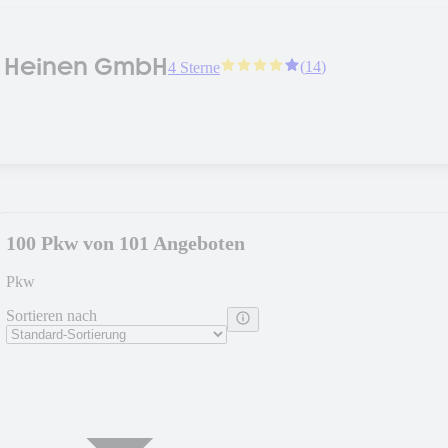
r Heinen GmbH
(
14
)
4 Sterne
100 Pkw von 101 Angeboten
Pkw
Sortieren nach