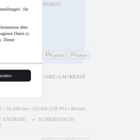
HEIZUNG
TEMPOMAT
stellungen', für
kenntnisse über
zogenen Daten (z.
n. Dieser
Kontakt
Parken
tanden
I Style AHK+LED+Navi+SHZ+LM+KESSY
2
•
62.430 km
•
110 kW (150 PS)
•
Benzin
Y/ANDROID
SCHIEBEDACH
E