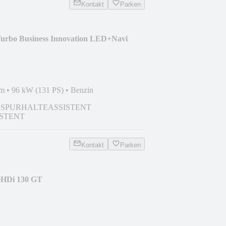
Kontakt
Parken
Turbo Business Innovation LED+Navi
km
•
96 kW (131 PS)
•
Benzin
SPURHALTEASSISTENT
ISTENT
Kontakt
Parken
ueHDi 130 GT
vi+SD+SHZ