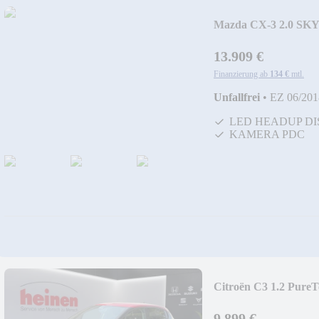
Mazda CX-3 2.0 SKY
LED+SHZ+Kam.
13.909 €
Finanzierung ab
134 €
mtl.
Unfallfrei
•
EZ 06/201
LED HEADUP DI
KAMERA PDC
Citroën C3 1.2 Pure
9.899 €