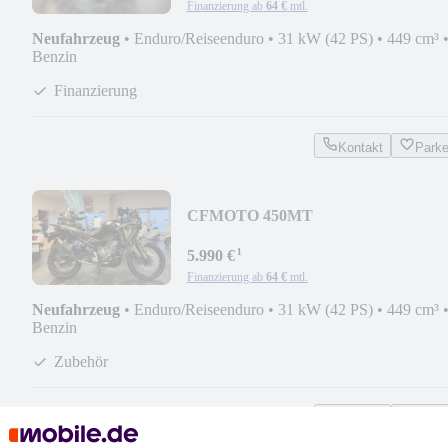
Finanzierung ab
64 €
mtl.
Neufahrzeug
•
Enduro/Reiseenduro
•
31 kW (42 PS)
•
449 cm³
Benzin
Finanzierung
Kontakt
Park
CFMOTO 450MT
*Zubehörpaket*EURO5+*A2*Neu
¹
5.990 €
Finanzierung ab
64 €
mtl.
Neufahrzeug
•
Enduro/Reiseenduro
•
31 kW (42 PS)
•
449 cm³
Benzin
Zubehör
Kontakt
Park