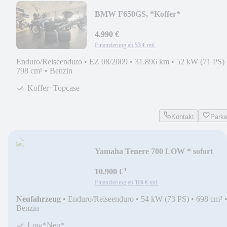
BMW F650GS, *Koffer*
tiefer*ABS*LED* A2 möglich
4.990 €
Finanzierung ab
53 €
mtl.
Enduro/Reiseenduro
•
EZ 08/2009
•
31.896 km
•
52 kW (71 PS)
798 cm³
•
Benzin
Koffer+Topcase
Kontakt
Park
Yamaha Tenere 700 LOW * sofort
verfügbar*
¹
10.900 €
Finanzierung ab
116 €
mtl.
Neufahrzeug
•
Enduro/Reiseenduro
•
54 kW (73 PS)
•
698 cm³
Benzin
Low*Neu*