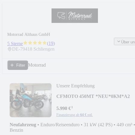
Motorrad Althaus GmbH
Über un
(
19
)
5 Sterne
DE-
79418
Schliengen
Motorrad
Filter
Unsere Empfehlung
CFMOTO 450MT *NEU*0KM*A2
möglich* Blau*F
¹
5.990 €
Finanzierung ab
64 €
mtl.
Neufahrzeug
•
Enduro/Reiseenduro
•
31 kW (42 PS)
•
449 cm³
Benzin