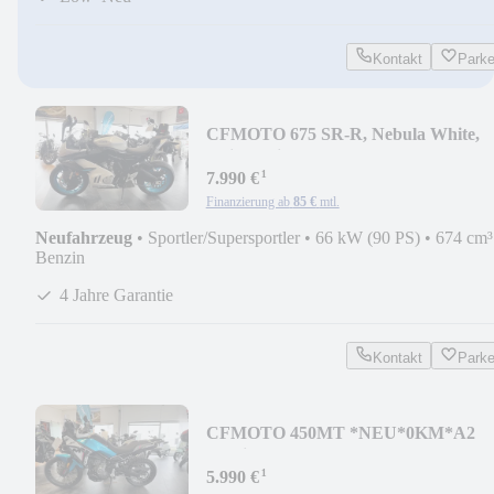
Kontakt
Park
CFMOTO 675 SR-R, Nebula White,
Quick-Shifter, 4 Jahre
¹
7.990 €
Finanzierung ab
85 €
mtl.
Neufahrzeug
•
Sportler/Supersportler
•
66 kW (90 PS)
•
674 cm³
Benzin
4 Jahre Garantie
Kontakt
Park
CFMOTO 450MT *NEU*0KM*A2
möglich* Blau*F
¹
5.990 €