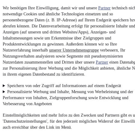
¹
MwSt. ausweisbar
Wir benötigen Ihre Einwilligung, damit wir und unsere
Partner
technisch nic
notwendige Cookies und ähnliche Technologien einsetzen und so
personenbezogene Daten (z. B. IP-Adresse) auf Ihrem Endgerät speichern bz
abrufen können. Die Datenverarbeitung erfolgt für personalisierte Inhalte un
Anzeigen (auf unseren und dritten Websites/Apps), Anzeigen- und
4.6 Sterne
Inhaltsmessungen sowie um Erkenntnisse über Zielgruppen und
App installieren
Nutze mobile.de schnell und einfach
Produktentwicklungen zu gewinnen. Außerdem können wir so Ihre
Nutzererfahrung innerhalb
unserer Unternehmensgruppe
verbessern, Ihr
Nutzungsverhalten analysieren sowie Segmente mit pseudonymisierten
Nutzerdaten zusammenstellen und Dritten über unsere
Partner
einen Datenabg
Impressum
zur Personalisierung ihrer Werbung und die Möglichkeit anbieten, ähnliche N
in ihrem eigenen Datenbestand zu identifizieren.
AGB
Vertrag widerrufen
Speichern von oder Zugriff auf Informationen auf einem Endgerät
Personalisierte Werbung und Inhalte, Messung von Werbeleistung und der
Datenschutz
Performance von Inhalten, Zielgruppenforschung sowie Entwicklung und
Datenschutzeinstellungen
Verbesserung von Angeboten
Erklärung zur Barrierefreiheit
Einstellmöglichkeiten und mehr Infos zu den Zwecken und Partnern gibt es u
Report Security Vulnerability (English)
'Datenschutzeinstellungen', für den jederzeit möglichen Widerruf der Einwill
auch erreichbar über den Link im Menü.
Powered by