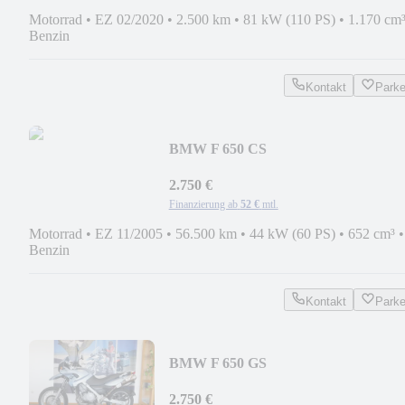
Motorrad
•
EZ 02/2020
•
2.500 km
•
81 kW (110 PS)
•
1.170 cm
Benzin
Kontakt
Park
BMW F 650 CS
2.750 €
Finanzierung ab
52 €
mtl.
Motorrad
•
EZ 11/2005
•
56.500 km
•
44 kW (60 PS)
•
652 cm³
•
Benzin
Kontakt
Park
BMW F 650 GS
2.750 €