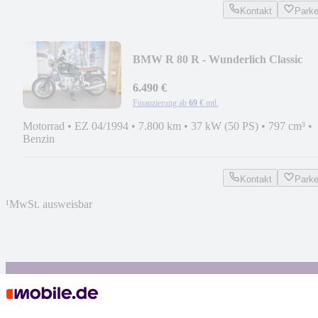
Kontakt
Park
BMW R 80 R - Wunderlich Classic
Umbau
6.490 €
Finanzierung ab
69 €
mtl.
Motorrad
•
EZ 04/1994
•
7.800 km
•
37 kW (50 PS)
•
797 cm³
•
Benzin
Kontakt
Park
¹
MwSt. ausweisbar
4.6 Sterne
App installieren
Nutze mobile.de schnell und einfach