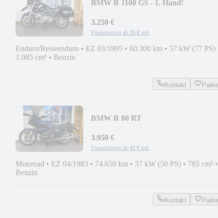
BMW R 1100 GS - 1. Hand!
3.250 €
Finanzierung ab
35 €
mtl.
Enduro/Reiseenduro
•
EZ 03/1995
•
60.300 km
•
57 kW (77 PS)
1.085 cm³
•
Benzin
Kontakt
Park
BMW R 80 RT
3.950 €
Finanzierung ab
42 €
mtl.
Motorrad
•
EZ 04/1983
•
74.650 km
•
37 kW (50 PS)
•
785 cm³
•
Benzin
Kontakt
Park