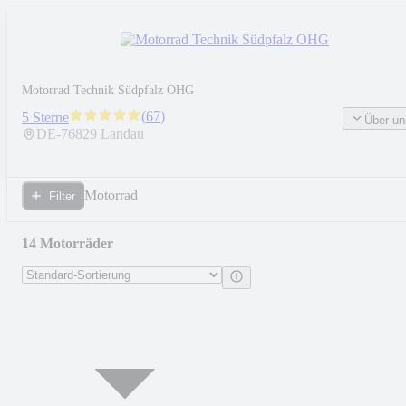
Motorrad Technik Südpfalz OHG
(
67
)
5 Sterne
Über un
DE-
76829
Landau
Motorrad
Filter
14 Motorräder