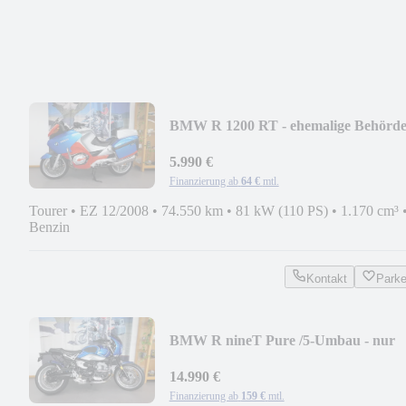
BMW R 1200 RT - ehemalige Behörd
5.990 €
Finanzierung ab
64 €
mtl.
Tourer
•
EZ 12/2008
•
74.550 km
•
81 kW (110 PS)
•
1.170 cm³
Benzin
Kontakt
Park
BMW R nineT Pure /5-Umbau - nur
2.500km!
14.990 €
Finanzierung ab
159 €
mtl.