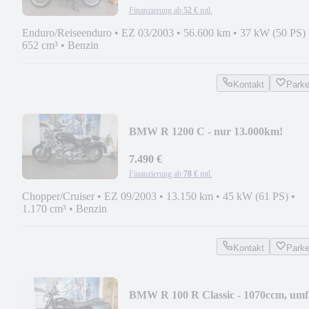
Finanzierung ab
52 €
mtl.
Enduro/Reiseenduro
•
EZ 03/2003
•
56.600 km
•
37 kW (50 PS)
652 cm³
•
Benzin
Kontakt
Park
BMW R 1200 C - nur 13.000km!
7.490 €
Finanzierung ab
78 €
mtl.
Chopper/Cruiser
•
EZ 09/2003
•
13.150 km
•
45 kW (61 PS)
•
1.170 cm³
•
Benzin
Kontakt
Park
BMW R 100 R Classic - 1070ccm, umf
Zubehör!