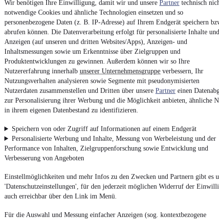
Wir benötigen Ihre Einwilligung, damit wir und unsere
Partner
technisch nic
notwendige Cookies und ähnliche Technologien einsetzen und so
personenbezogene Daten (z. B. IP-Adresse) auf Ihrem Endgerät speichern bz
Impressum
abrufen können. Die Datenverarbeitung erfolgt für personalisierte Inhalte un
AGB
Anzeigen (auf unseren und dritten Websites/Apps), Anzeigen- und
Inhaltsmessungen sowie um Erkenntnisse über Zielgruppen und
Vertrag widerrufen
Produktentwicklungen zu gewinnen. Außerdem können wir so Ihre
Datenschutz
Nutzererfahrung innerhalb
unserer Unternehmensgruppe
verbessern, Ihr
Nutzungsverhalten analysieren sowie Segmente mit pseudonymisierten
Datenschutzeinstellungen
Nutzerdaten zusammenstellen und Dritten über unsere
Partner
einen Datenabg
Erklärung zur Barrierefreiheit
zur Personalisierung ihrer Werbung und die Möglichkeit anbieten, ähnliche N
in ihrem eigenen Datenbestand zu identifizieren.
Report Security Vulnerability (English)
Speichern von oder Zugriff auf Informationen auf einem Endgerät
Powered by
Personalisierte Werbung und Inhalte, Messung von Werbeleistung und der
Performance von Inhalten, Zielgruppenforschung sowie Entwicklung und
Verbesserung von Angeboten
Von
BMW Gebrauchtwagen
über
BMW Leasing
: Autos bei
mobile.de
finden
Einstellmöglichkeiten und mehr Infos zu den Zwecken und Partnern gibt es u
'Datenschutzeinstellungen', für den jederzeit möglichen Widerruf der Einwill
auch erreichbar über den Link im Menü.
Für die Auswahl und Messung einfacher Anzeigen (sog. kontextbezogene