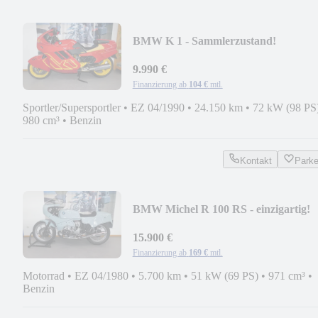
BMW K 1 - Sammlerzustand!
9.990 €
Finanzierung ab
104 €
mtl.
Sportler/Supersportler
•
EZ 04/1990
•
24.150 km
•
72 kW (98 PS
980 cm³
•
Benzin
Kontakt
Park
BMW Michel R 100 RS - einzigartig!
15.900 €
Finanzierung ab
169 €
mtl.
Motorrad
•
EZ 04/1980
•
5.700 km
•
51 kW (69 PS)
•
971 cm³
•
Benzin