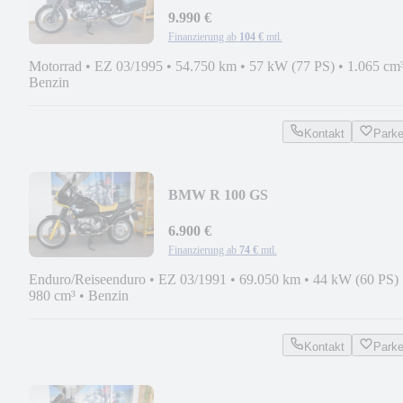
9.990 €
Finanzierung ab
104 €
mtl.
Motorrad
•
EZ 03/1995
•
54.750 km
•
57 kW (77 PS)
•
1.065 cm
Benzin
Kontakt
Park
BMW R 100 GS
6.900 €
Finanzierung ab
74 €
mtl.
Enduro/Reiseenduro
•
EZ 03/1991
•
69.050 km
•
44 kW (60 PS)
980 cm³
•
Benzin
Kontakt
Park