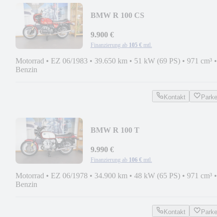
BMW R 100 CS
9.900 €
Finanzierung ab
105 €
mtl.
Motorrad
•
EZ 06/1983
•
39.650 km
•
51 kW (69 PS)
•
971 cm³
•
Benzin
Kontakt
Park
BMW R 100 T
9.990 €
Finanzierung ab
106 €
mtl.
Motorrad
•
EZ 06/1978
•
34.900 km
•
48 kW (65 PS)
•
971 cm³
•
Benzin
Kontakt
Park