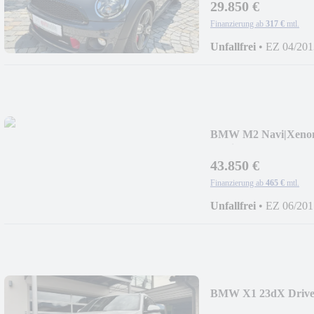
29.850 €
Finanzierung ab
317 €
mtl.
Unfallfrei
•
EZ 04/201
BMW M2 Navi|Xen
Audio|DAB|RFK|MDr
43.850 €
Finanzierung ab
465 €
mtl.
Unfallfrei
•
EZ 06/201
BMW X1 23dX Driv
Sound|19"