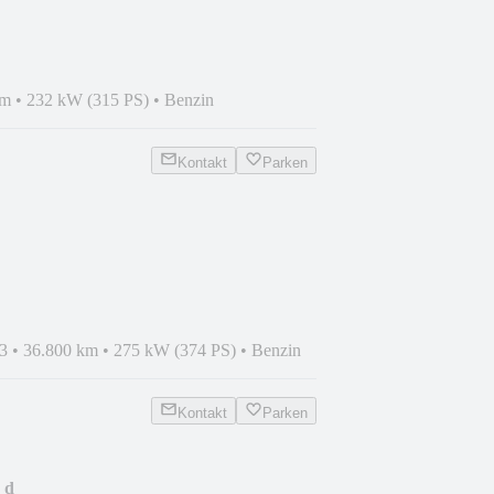
km
•
232 kW (315 PS)
•
Benzin
Kontakt
Parken
HKSound|SpAGA|20"
3
•
36.800 km
•
275 kW (374 PS)
•
Benzin
Kontakt
Parken
 d