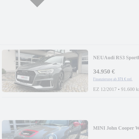
NEU
Audi RS3 Spor
34.950 €
Finanzierung ab
371 €
mtl.
EZ 12/2017
•
91.600 
MINI John Cooper 
FZG!!