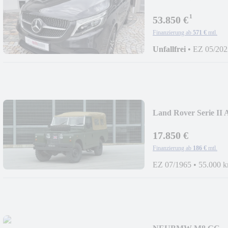
AMG|Pano|Burmester
¹
53.850 €
Finanzierung ab
571 €
mtl.
Unfallfrei
•
EZ 05/202
Land Rover Serie II 
17.850 €
Finanzierung ab
186 €
mtl.
EZ 07/1965
•
55.000 