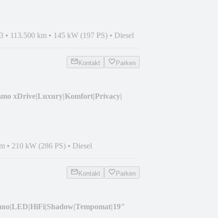
3
•
113.500 km
•
145 kW (197 PS)
•
Diesel
Kontakt
Parken
mo xDrive|Luxury|Komfort|Privacy|
km
•
210 kW (286 PS)
•
Diesel
Kontakt
Parken
ano|LED|HiFi|Shadow|Tempomat|19"