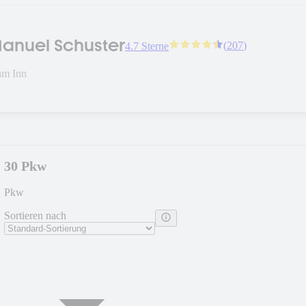
anuel Schuster
(
207
)
4.7 Sterne
am Inn
30 Pkw
Pkw
Sortieren nach