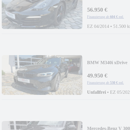
56.950 €
Finanzierung ab
604 €
mtl.
EZ 04/2014
•
51.500 
BMW M340i xDrive
Touring|AHK|Pano|
49.950 €
Finanzierung ab
530 €
mtl.
Unfallfrei
•
EZ 05/202
Mercedes-Benz V 300