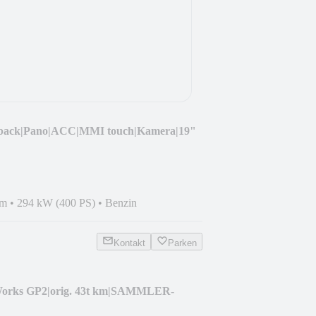
tback|Pano|ACC|MMI touch|Kamera|19"
km
•
294 kW (400 PS)
•
Benzin
Kontakt
Parken
Works GP2|orig. 43t km|SAMMLER-