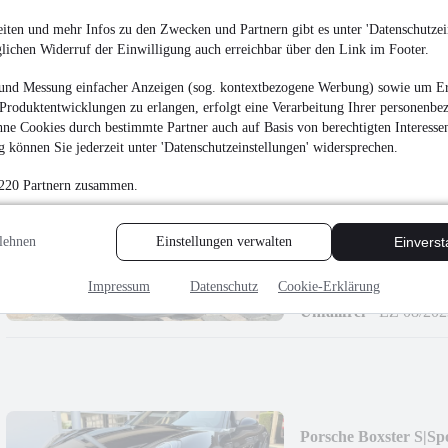
AMG|ACC|GSD|StdHz
43.950 €
iten und mehr Infos zu den Zwecken und Partnern gibt es unter 'Datenschutzein
glichen Widerruf der Einwilligung auch erreichbar über den Link im Footer.
Finanzierung ab
466 €
mtl.
EZ 11/2021
•
61.250 
und Messung einfacher Anzeigen (sog. kontextbezogene Werbung) sowie um Er
Produktentwicklungen zu erlangen, erfolgt eine Verarbeitung Ihrer personenbe
ne Cookies durch bestimmte Partner auch auf Basis von berechtigten Interesse
 können Sie jederzeit unter 'Datenschutzeinstellungen' widersprechen.
 220 Partnern zusammen.
BMW 430 Gran Coupé
lehnen
Einstellungen verwalten
Einvers
42.850 €
Finanzierung ab
455 €
mtl.
Impressum
Datenschutz
Cookie-Erklärung
Unfallfrei
•
EZ 08/202
Porsche Boxster S|