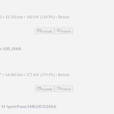
3
•
43.350 km
•
160 kW (218 PS)
•
Benzin
Kontakt
Parken
on AHL|H&K
ivers|19"
7
•
54.900 km
•
272 kW (370 PS)
•
Benzin
Kontakt
Parken
e M Sport|Pano|AHK|HUD|H&K