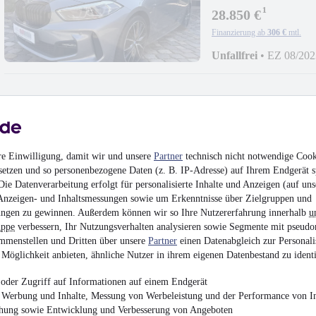
¹
28.850 €
Finanzierung ab
306 €
mtl.
Unfallfrei
•
EZ 08/202
BMW Z4 M Xenon|Me
re Einwilligung, damit wir und unsere
Partner
technisch nicht notwendige Cook
setzen und so personenbezogene Daten (z. B. IP-Adresse) auf Ihrem Endgerät s
47.950 €
ie Datenverarbeitung erfolgt für personalisierte Inhalte und Anzeigen (auf uns
Finanzierung ab
509 €
mtl.
Anzeigen- und Inhaltsmessungen sowie um Erkenntnisse über Zielgruppen und
ngen zu gewinnen. Außerdem können wir so Ihre Nutzererfahrung innerhalb
u
Unfallfrei
•
EZ 10/200
uppe
verbessern, Ihr Nutzungsverhalten analysieren sowie Segmente mit pseudo
mmenstellen und Dritten über unsere
Partner
einen Datenabgleich zur Personali
Möglichkeit anbieten, ähnliche Nutzer in ihrem eigenen Datenbestand zu identi
oder Zugriff auf Informationen auf einem Endgerät
e Werbung und Inhalte, Messung von Werbeleistung und der Performance von In
Mercedes-Benz GLC 
chung sowie Entwicklung und Verbesserung von Angeboten