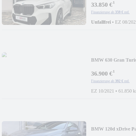
¹
33.850 €
Finanzierung ab
359 €
mtl.
Unfallfrei
•
EZ 08/202
BMW 630 Gran Turis
¹
36.900 €
Finanzierung ab
392 €
mtl.
EZ 10/2021
•
61.850 
BMW 120d xDrive P