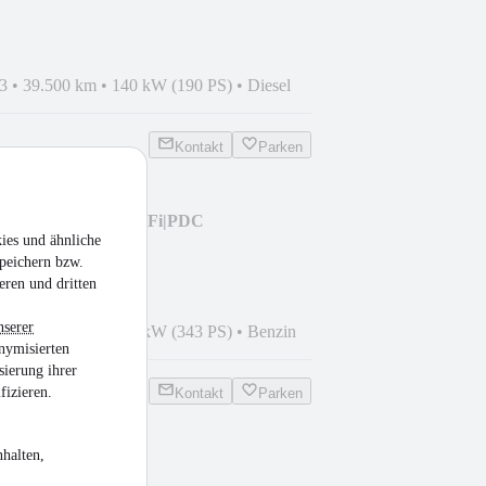
3
•
39.500 km
•
140 kW (190 PS)
•
Diesel
Kontakt
Parken
mo|StzHzg|Nav|HiFi|PDC
ies und ähnliche
peichern bzw.
eren und dritten
nserer
6
•
79.500 km
•
252 kW (343 PS)
•
Benzin
nymisierten
sierung ihrer
fizieren.
Kontakt
Parken
halten,
400 d Coupe