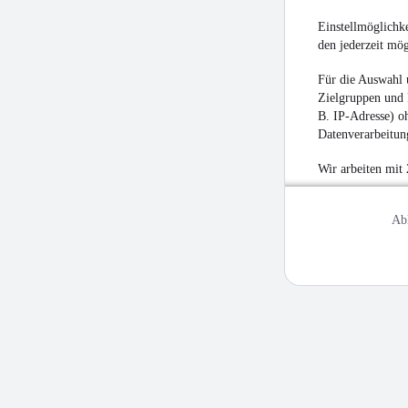
Einstellmöglichke
den jederzeit mö
Für die Auswahl 
Zielgruppen und 
B. IP-Adresse) oh
Datenverarbeitung
Wir arbeiten mit
Ab