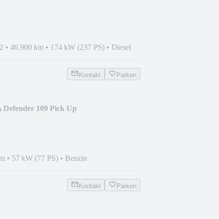
|Distronic|AHK|360°19"
2
•
46.900 km
•
174 kW (237 PS)
•
Diesel
Kontakt
Parken
A Defender 109 Pick Up
km
•
57 kW (77 PS)
•
Benzin
Kontakt
Parken