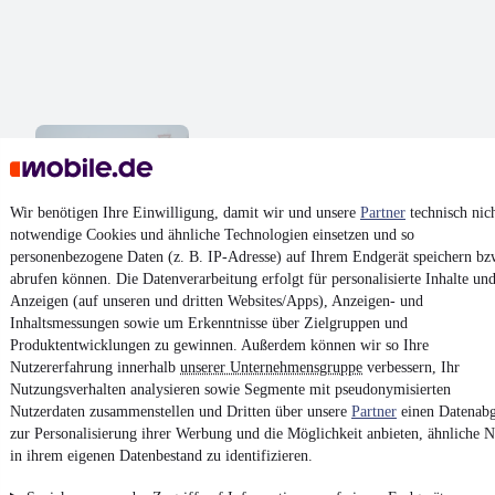
Andere Aztec Barchetta 1 of 17
490.000 €
Wir benötigen Ihre Einwilligung, damit wir und unsere
Partner
technisch nic
Unfallfrei
•
EZ 07/1995
•
3.300 km
•
174 kW (237 PS)
•
Benzin
notwendige Cookies und ähnliche Technologien einsetzen und so
personenbezogene Daten (z. B. IP-Adresse) auf Ihrem Endgerät speichern bz
abrufen können. Die Datenverarbeitung erfolgt für personalisierte Inhalte un
Kontakt
Park
Anzeigen (auf unseren und dritten Websites/Apps), Anzeigen- und
Inhaltsmessungen sowie um Erkenntnisse über Zielgruppen und
¹
MwSt. ausweisbar
Produktentwicklungen zu gewinnen. Außerdem können wir so Ihre
Nutzererfahrung innerhalb
unserer Unternehmensgruppe
verbessern, Ihr
Nutzungsverhalten analysieren sowie Segmente mit pseudonymisierten
Nutzerdaten zusammenstellen und Dritten über unsere
Partner
einen Datenabg
zur Personalisierung ihrer Werbung und die Möglichkeit anbieten, ähnliche N
in ihrem eigenen Datenbestand zu identifizieren.
4.6 Sterne
App installieren
Nutze mobile.de schnell und einfach