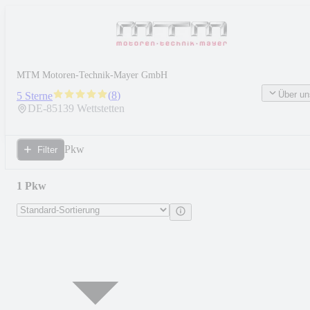
MTM Motoren-Technik-Mayer GmbH
(
8
)
Über un
5 Sterne
DE-
85139
Wettstetten
Pkw
Filter
1 Pkw