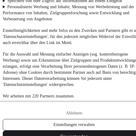
Speichern von oder Zugriff auf Informationen auf einem Endgerät
Personalisierte Werbung und Inhalte, Messung von Werbeleistung und der
Performance von Inhalten, Zielgruppenforschung sowie Entwicklung und
Verbesserung von Angeboten
Impressum
AGB
Einstellmöglichkeiten und mehr Infos zu den Zwecken und Partnern gibt es u
'Datenschutzeinstellungen', für den jederzeit möglichen Widerruf der Einwill
Vertrag widerrufen
auch erreichbar über den Link im Menü.
Datenschutz
Für die Auswahl und Messung einfacher Anzeigen (sog. kontextbezogene
Datenschutzeinstellungen
Werbung) sowie um Erkenntnisse über Zielgruppen und Produktentwicklung
Erklärung zur Barrierefreiheit
erlangen, erfolgt eine Verarbeitung Ihrer personenbezogenen Daten (z. B. IP-
Adresse) ohne Cookies durch bestimmte Partner auch auf Basis von berechtig
Report Security Vulnerability (English)
Interessen. Dieser Datenverarbeitung können Sie jederzeit unter
'Datenschutzeinstellungen' widersprechen.
Powered by
Wir arbeiten mit 220 Partnern zusammen.
Von
Auto verkaufen
über
E-Bikes
und
Gebrauchtwagen
:
Ablehnen
Besuche
mobile.de
Einstellungen verwalten