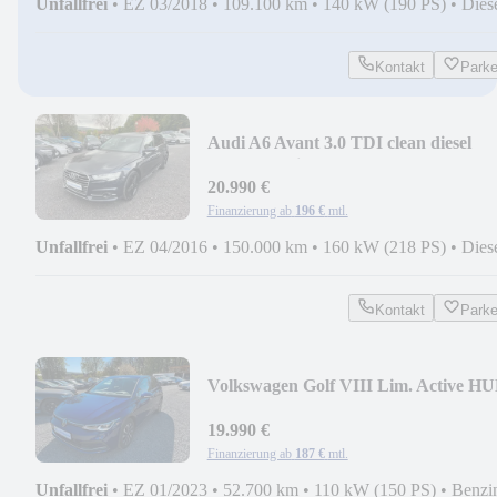
Unfallfrei
•
EZ 03/2018
•
109.100 km
•
140 kW (190 PS)
•
Dies
Kontakt
Park
Audi A6 Avant 3.0 TDI clean diesel
quattro S-Line
20.990 €
Finanzierung ab
196 €
mtl.
Unfallfrei
•
EZ 04/2016
•
150.000 km
•
160 kW (218 PS)
•
Dies
Kontakt
Park
Volkswagen Golf VIII Lim. Active H
ACC DAB STDHZG NAVI
19.990 €
Finanzierung ab
187 €
mtl.
Unfallfrei
•
EZ 01/2023
•
52.700 km
•
110 kW (150 PS)
•
Benzi