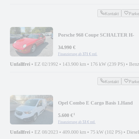
Kontakt
Park
Porsche 968 Coupe SCHALTER H-
GUTACHTEN TARGA KLIMA
34.990 €
Finanzierung ab
371 €
mtl.
Unfallfrei
•
EZ 02/1992
•
143.900 km
•
176 kW (239 PS)
•
Benz
Kontakt
Park
Opel Combo E Cargo Basis 1.Hand
¹
5.600 €
Finanzierung ab
53 €
mtl.
Unfallfrei
•
EZ 08/2023
•
409.000 km
•
75 kW (102 PS)
•
Diesel