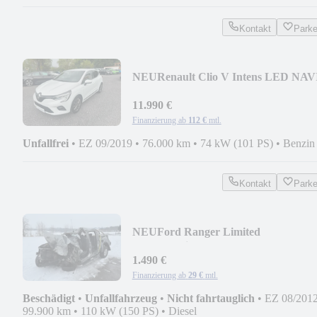
Kontakt
Park
NEU
Renault Clio V Intens LED NAV
LANE ASSIST PDC KAMERA
11.990 €
Finanzierung ab
112 €
mtl.
Unfallfrei
•
EZ 09/2019
•
76.000 km
•
74 kW (101 PS)
•
Benzin
Kontakt
Park
NEU
Ford Ranger Limited
Doppelkabine 4x4
1.490 €
Finanzierung ab
29 €
mtl.
Beschädigt
•
Unfallfahrzeug
•
Nicht fahrtauglich
•
EZ 08/201
99.900 km
•
110 kW (150 PS)
•
Diesel