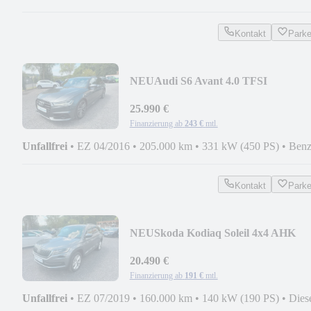
Kontakt
Park
NEU
Audi S6 Avant 4.0 TFSI
quattro,Recaro,1.Hand,BOSE
25.990 €
Finanzierung ab
243 €
mtl.
Unfallfrei
•
EZ 04/2016
•
205.000 km
•
331 kW (450 PS)
•
Benz
Kontakt
Park
NEU
Skoda Kodiaq Soleil 4x4 AHK
NAVI STANDHZG KAMERA ACC
20.490 €
Finanzierung ab
191 €
mtl.
Unfallfrei
•
EZ 07/2019
•
160.000 km
•
140 kW (190 PS)
•
Dies