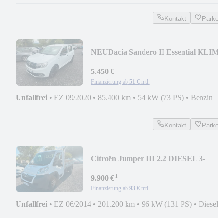
Kontakt
Park
NEU
Dacia Sandero II Essential KLI
1.HAND
5.450 €
Finanzierung ab
51 €
mtl.
Unfallfrei
•
EZ 09/2020
•
85.400 km
•
54 kW (73 PS)
•
Benzin
Kontakt
Park
Citroën Jumper III 2.2 DIESEL 3-
SEITEN KIPPER PRITSCHE
¹
9.900 €
Finanzierung ab
93 €
mtl.
Unfallfrei
•
EZ 06/2014
•
201.200 km
•
96 kW (131 PS)
•
Diesel