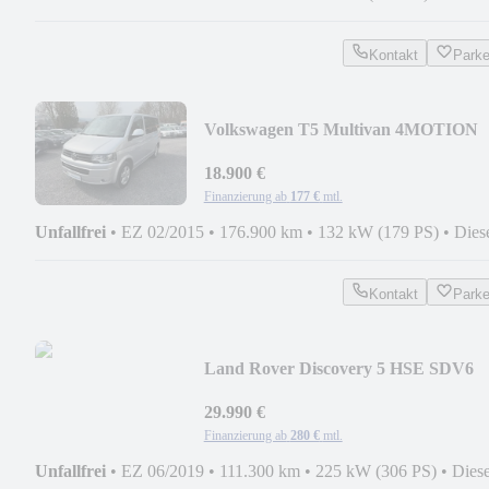
Kontakt
Park
Volkswagen T5 Multivan 4MOTION
MOTOR NEU AHZV NAVI STDHZ
18.900 €
Finanzierung ab
177 €
mtl.
Unfallfrei
•
EZ 02/2015
•
176.900 km
•
132 kW (179 PS)
•
Dies
Kontakt
Park
Land Rover Discovery 5 HSE SDV6
ACC NAVI PDC LANE LED PDC
29.990 €
Finanzierung ab
280 €
mtl.
Unfallfrei
•
EZ 06/2019
•
111.300 km
•
225 kW (306 PS)
•
Diese