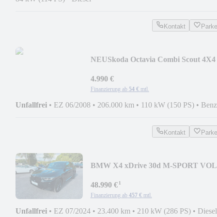
Kontakt
Park
NEU
Skoda Octavia Combi Scout 4X4
XENON AHK TEMPOMAT PDC
4.990 €
Finanzierung ab
54 €
mtl.
Unfallfrei
•
EZ 06/2008
•
206.000 km
•
110 kW (150 PS)
•
Benz
Kontakt
Park
BMW X4 xDrive 30d M-SPORT VO
ACC AHZV 360° HARMAN
¹
48.990 €
Finanzierung ab
457 €
mtl.
Unfallfrei
•
EZ 07/2024
•
23.400 km
•
210 kW (286 PS)
•
Diesel