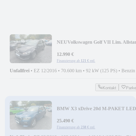
NEU
Volkswagen Golf VII Lim. Allsta
STDHZG PDC TEMPOMAT NAVI
12.990 €
Finanzierung ab
121 €
mtl.
Unfallfrei
•
EZ 12/2016
•
70.600 km
•
92 kW (125 PS)
•
Benzin
Kontakt
Park
BMW X3 xDrive 20d M-PAKET LE
DAB NAVI STDHZG AHK
25.490 €
Finanzierung ab
238 €
mtl.