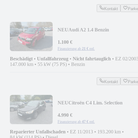
Kontakt
Park
NEU
Audi A2 1.4 Benzin
1.100 €
Finanzierung ab
21 €
mtl.
Beschädigt
•
Unfallfahrzeug
•
Nicht fahrtauglich
•
EZ 02/200
147.000 km
•
55 kW (75 PS)
•
Benzin
Kontakt
Park
NEU
Citroën C4 Lim. Selection
TEMPOMAT AUTOMATIK PDC
4.990 €
Finanzierung ab
47 €
mtl.
Reparierter Unfallschaden
•
EZ 11/2013
•
193.200 km
•
84 kW (114 PS)
•
Diesel