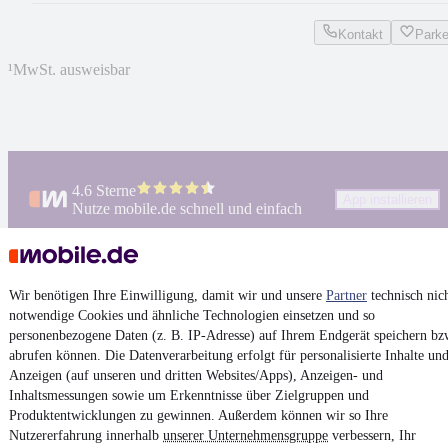
Kontakt
Park
¹
MwSt. ausweisbar
4.6 Sterne
App installieren
Nutze mobile.de schnell und einfach
Impressum
Wir benötigen Ihre Einwilligung, damit wir und unsere
Partner
technisch nic
AGB
notwendige Cookies und ähnliche Technologien einsetzen und so
personenbezogene Daten (z. B. IP-Adresse) auf Ihrem Endgerät speichern bz
Vertrag widerrufen
abrufen können. Die Datenverarbeitung erfolgt für personalisierte Inhalte un
Datenschutz
Anzeigen (auf unseren und dritten Websites/Apps), Anzeigen- und
Inhaltsmessungen sowie um Erkenntnisse über Zielgruppen und
Datenschutzeinstellungen
Produktentwicklungen zu gewinnen. Außerdem können wir so Ihre
Erklärung zur Barrierefreiheit
Nutzererfahrung innerhalb
unserer Unternehmensgruppe
verbessern, Ihr