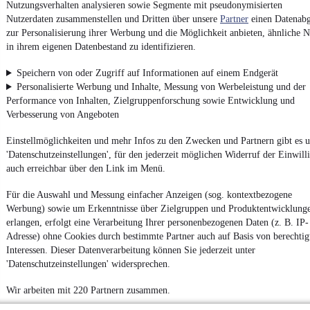
Nutzungsverhalten analysieren sowie Segmente mit pseudonymisierten
Report Security Vulnerability (English)
Nutzerdaten zusammenstellen und Dritten über unsere
Partner
einen Datenabg
zur Personalisierung ihrer Werbung und die Möglichkeit anbieten, ähnliche N
Powered by
in ihrem eigenen Datenbestand zu identifizieren.
Speichern von oder Zugriff auf Informationen auf einem Endgerät
Weitere Fahrzeuge gibt es auf mobile.de, dem Marktplatz für
Personalisierte Werbung und Inhalte, Messung von Werbeleistung und der
Autos
und
Motorräder
Performance von Inhalten, Zielgruppenforschung sowie Entwicklung und
Verbesserung von Angeboten
Einstellmöglichkeiten und mehr Infos zu den Zwecken und Partnern gibt es u
'Datenschutzeinstellungen', für den jederzeit möglichen Widerruf der Einwill
auch erreichbar über den Link im Menü.
Für die Auswahl und Messung einfacher Anzeigen (sog. kontextbezogene
Werbung) sowie um Erkenntnisse über Zielgruppen und Produktentwicklung
erlangen, erfolgt eine Verarbeitung Ihrer personenbezogenen Daten (z. B. IP-
Adresse) ohne Cookies durch bestimmte Partner auch auf Basis von berechtig
Interessen. Dieser Datenverarbeitung können Sie jederzeit unter
'Datenschutzeinstellungen' widersprechen.
Wir arbeiten mit 220 Partnern zusammen.