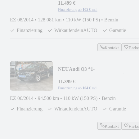
11.499 €
Finanzierung ab
105 €
mtl.
EZ 08/2014
•
128.081 km
•
110 kW (150 PS)
•
Benzin
Finanzierung
WirkaufendeinAUTO
Garantie
Kontakt
Park
NEU
Audi Q3 *1-
Hand*Keyless*Tempo*PDC*SitzHZ*
11.399 €
Finanzierung ab
104 €
mtl.
EZ 06/2014
•
94.500 km
•
110 kW (150 PS)
•
Benzin
Finanzierung
WirkaufendeinAUTO
Garantie
Kontakt
Park