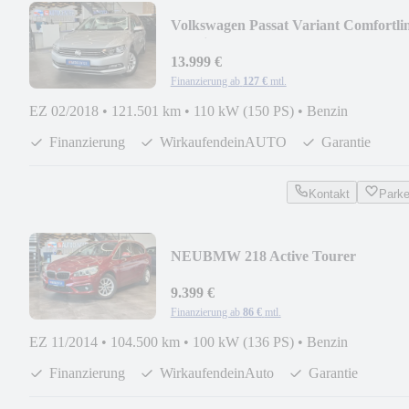
Volkswagen Passat Variant Comfortli
*Navi*AHK*Kamera*
13.999 €
Finanzierung ab
127 €
mtl.
EZ 02/2018
•
121.501 km
•
110 kW (150 PS)
•
Benzin
Finanzierung
WirkaufendeinAUTO
Garantie
Kontakt
Park
NEU
BMW 218 Active Tourer
*LenkradHZ*TEMPO*AHK*2-Zone
9.399 €
Finanzierung ab
86 €
mtl.
EZ 11/2014
•
104.500 km
•
100 kW (136 PS)
•
Benzin
Finanzierung
WirkaufendeinAuto
Garantie