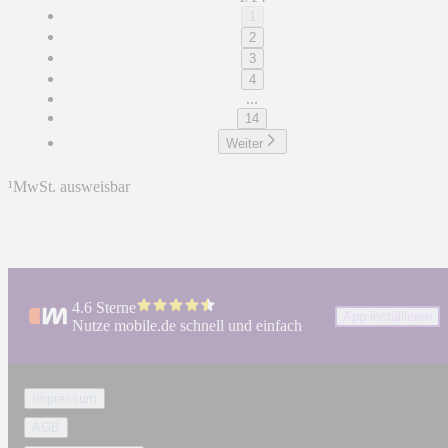
1
2
3
4
...
14
Weiter
¹
MwSt. ausweisbar
4.6 Sterne
App installieren
Nutze mobile.de schnell und einfach
Impressum
AGB