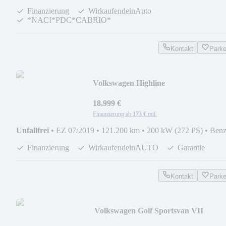
Finanzierung
WirkaufendeinAuto
*NACI*PDC*CABRIO*
Kontakt
Park
Volkswagen Highline
*4Motion*Pano*Led*Kamera*Massag
18.999 €
Finanzierung ab
173 €
mtl.
Unfallfrei
•
EZ 07/2019
•
121.200 km
•
200 kW (272 PS)
•
Benz
Finanzierung
WirkaufendeinAUTO
Garantie
Kontakt
Park
Volkswagen Golf Sportsvan VII
*Highline*Pano*R Line*