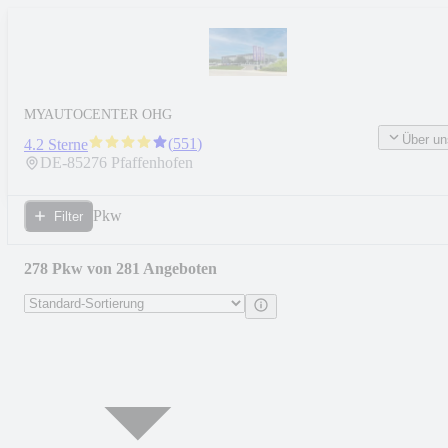
MYAUTOCENTER OHG
Über un
(
551
)
4.2 Sterne
DE-
85276
Pfaffenhofen
Pkw
Filter
278 Pkw von 281 Angeboten