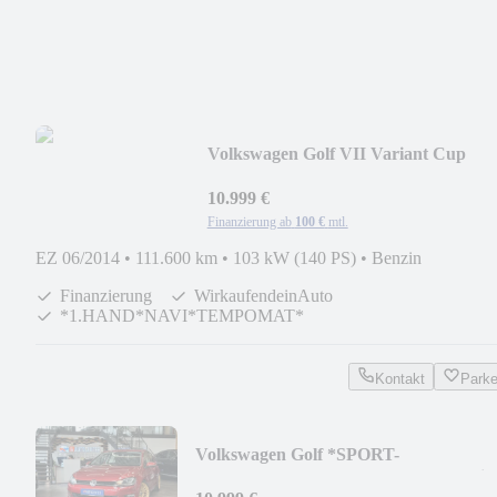
Volkswagen Golf VII Variant Cup
*TEMPO*NAVI*PDC*2-ZONEN*
10.999 €
Finanzierung ab
100 €
mtl.
EZ 06/2014
•
111.600 km
•
103 kW (140 PS)
•
Benzin
Finanzierung
WirkaufendeinAuto
*1.HAND*NAVI*TEMPOMAT*
Kontakt
Park
Volkswagen Golf *SPORT-
Fahrwerk*Tempo*Keyless*MassageSitz