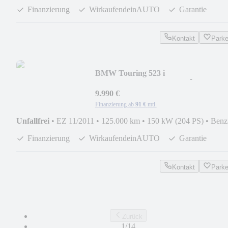
Finanzierung
WirkaufendeinAUTO
Garantie
Kontakt
Park
BMW Touring 523 i
*HeadUP*AHK*Xenon*TÜV NEU*
9.990 €
Finanzierung ab
91 €
mtl.
Unfallfrei
•
EZ 11/2011
•
125.000 km
•
150 kW (204 PS)
•
Benz
Finanzierung
WirkaufendeinAUTO
Garantie
Kontakt
Park
Zurück
1/14