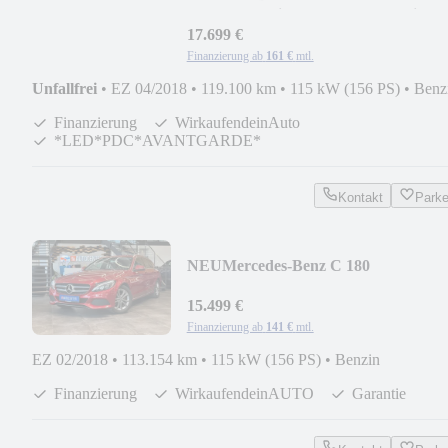
*Tempo*Navi*Avantgarde*Totwinkel
17.699 €
Finanzierung ab
161 €
mtl.
Unfallfrei
•
EZ 04/2018
•
119.100 km
•
115 kW (156 PS)
•
Benz
Finanzierung
WirkaufendeinAuto
*LED*PDC*AVANTGARDE*
Kontakt
Park
NEU
Mercedes-Benz C 180
*DESIGNO*AHK*TEMPO*NAVI*2
ZONEN*LED*
15.499 €
Finanzierung ab
141 €
mtl.
EZ 02/2018
•
113.154 km
•
115 kW (156 PS)
•
Benzin
Finanzierung
WirkaufendeinAUTO
Garantie