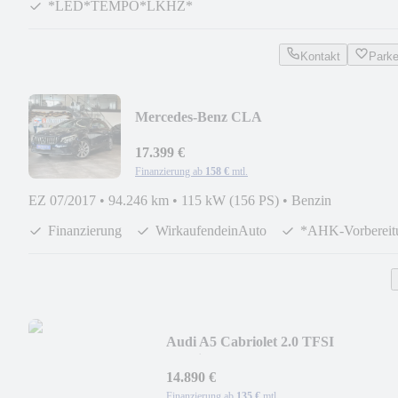
*LED*TEMPO*LKHZ*
Kontakt
Park
Mercedes-Benz CLA
*HarmanKardon*PANO*LED*SPURHA
17.399 €
Finanzierung ab
158 €
mtl.
EZ 07/2017
•
94.246 km
•
115 kW (156 PS)
•
Benzin
Finanzierung
WirkaufendeinAuto
*AHK-Vorbereit
Audi A5 Cabriolet 2.0 TFSI
*Navi*Xenon*Leder*ACC*
14.890 €
Finanzierung ab
135 €
mtl.