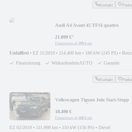
Kontakt
Park
Audi A4 Avant 45 TFSI quattro
*MMI*LED*Unfallfrei*
¹
21.899 €
Finanzierung ab
199 €
mtl.
Unfallfrei
•
EZ 11/2019
•
114.400 km
•
180 kW (245 PS)
•
Benz
Finanzierung
WirkaufendeinAUTO
Garantie
Kontakt
Park
Volkswagen Tiguan Join Start-Stopp
*LED*PDC*TÜV NEU*
18.490 €
Finanzierung ab
168 €
mtl.
EZ 02/2019
•
111.998 km
•
110 kW (150 PS)
•
Diesel