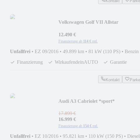
Kontakt
Park
Volkswagen Golf VII Allstar
*LED*Navi*Kamera*AHK Schwenk
12.490 €
Finanzierung ab
114 €
mtl.
Unfallfrei
•
EZ 09/2016
•
49.899 km
•
81 kW (110 PS)
•
Benzin
Finanzierung
WirkaufendeinAUTO
Garantie
Kontakt
Park
Audi A3 Cabriolet *sport*
(Nacken/Lenkrad/SitztHZ)*2-Z
17.899 €
16.999 €
Finanzierung ab
154 €
mtl.
Unfallfrei
•
EZ 10/2016
•
95.821 km
•
110 kW (150 PS)
•
Diesel