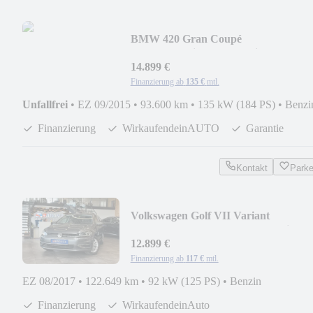
BMW 420 Gran Coupé
*Xenon*Navi*BMW-Service*1Hand*
14.899 €
Finanzierung ab
135 €
mtl.
Unfallfrei
•
EZ 09/2015
•
93.600 km
•
135 kW (184 PS)
•
Benzi
Finanzierung
WirkaufendeinAUTO
Garantie
Kontakt
Park
Volkswagen Golf VII Variant
*Tempo*PDC*LED*Lenkradheizung
12.899 €
Finanzierung ab
117 €
mtl.
EZ 08/2017
•
122.649 km
•
92 kW (125 PS)
•
Benzin
Finanzierung
WirkaufendeinAuto