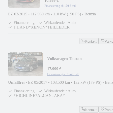
10.999 €
Finanzierung ab
100 €
mtl.
EZ 03/2015
•
112.930 km
•
110 kW (150 PS)
•
Benzin
Finanzierung
WirkaufendeinAuto
1.HAND*XENON*TEILLEDER
Kontakt
Park
Volkswagen Touran
*AHK*ACC*PDC*3-Zonen*NAVI*1
HAND*
17.999 €
Finanzierung ab
164 €
mtl.
Unfallfrei
•
EZ 05/2017
•
103.500 km
•
132 kW (179 PS)
•
Benz
Finanzierung
WirkaufendeinAuto
*HIGHLINE*ALCANTARA*
Kontakt
Park