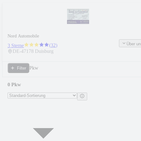
Nord Automobile
Über un
(
32
)
3 Sterne
DE-
47178
Duisburg
Pkw
Filter
0 Pkw