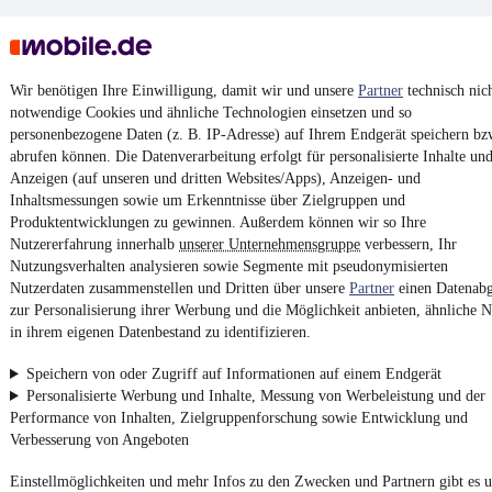
Wir benötigen Ihre Einwilligung, damit wir und unsere
Partner
technisch nic
notwendige Cookies und ähnliche Technologien einsetzen und so
personenbezogene Daten (z. B. IP-Adresse) auf Ihrem Endgerät speichern bz
Keine Inserate gefunden
abrufen können. Die Datenverarbeitung erfolgt für personalisierte Inhalte un
Anzeigen (auf unseren und dritten Websites/Apps), Anzeigen- und
Inhaltsmessungen sowie um Erkenntnisse über Zielgruppen und
Produktentwicklungen zu gewinnen. Außerdem können wir so Ihre
¹
MwSt. ausweisbar
Nutzererfahrung innerhalb
unserer Unternehmensgruppe
verbessern, Ihr
Nutzungsverhalten analysieren sowie Segmente mit pseudonymisierten
Nutzerdaten zusammenstellen und Dritten über unsere
Partner
einen Datenabg
zur Personalisierung ihrer Werbung und die Möglichkeit anbieten, ähnliche N
in ihrem eigenen Datenbestand zu identifizieren.
4.6 Sterne
App installieren
Speichern von oder Zugriff auf Informationen auf einem Endgerät
Nutze mobile.de schnell und einfach
Personalisierte Werbung und Inhalte, Messung von Werbeleistung und der
Performance von Inhalten, Zielgruppenforschung sowie Entwicklung und
Verbesserung von Angeboten
Impressum
Einstellmöglichkeiten und mehr Infos zu den Zwecken und Partnern gibt es u
AGB