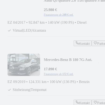
Audi Q5 quattro 2.0 TDI quattro S line
ACC | AHK
25.980 €
Finanzierung ab
249 €
mtl.
EZ 04/2017
•
92.847 km
•
140 kW (190 PS)
•
Diesel
Virtual|LED|Alcantara
Kontakt
Park
Mercedes-Benz B 180 7G-Aut.
Progressive | LED | Kamera | Navi
17.890 €
Finanzierung ab
172 €
mtl.
EZ 09/2019
•
124.331 km
•
100 kW (136 PS)
•
Benzin
Sitzheizung|Tempomat
Kontakt
Park