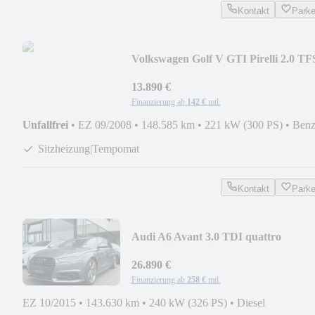
Kontakt
Park
Volkswagen Golf V GTI Pirelli 2.0 TF
| Xenon | RNS 510
13.890 €
Finanzierung ab
142 €
mtl.
Unfallfrei
•
EZ 09/2008
•
148.585 km
•
221 kW (300 PS)
•
Benz
Sitzheizung|Tempomat
Kontakt
Park
Audi A6 Avant 3.0 TDI quattro
competition | S Sitze
26.890 €
Finanzierung ab
258 €
mtl.
EZ 10/2015
•
143.630 km
•
240 kW (326 PS)
•
Diesel