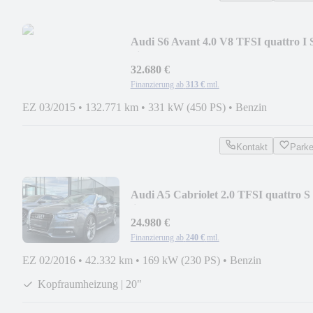
Audi S6 Avant 4.0 V8 TFSI quattro I 
Sitze I BOSE
32.680 €
Finanzierung ab
313 €
mtl.
EZ 03/2015
•
132.771 km
•
331 kW (450 PS)
•
Benzin
Kontakt
Park
Audi A5 Cabriolet 2.0 TFSI quattro S
line | B&O
24.980 €
Finanzierung ab
240 €
mtl.
EZ 02/2016
•
42.332 km
•
169 kW (230 PS)
•
Benzin
Kopfraumheizung | 20"