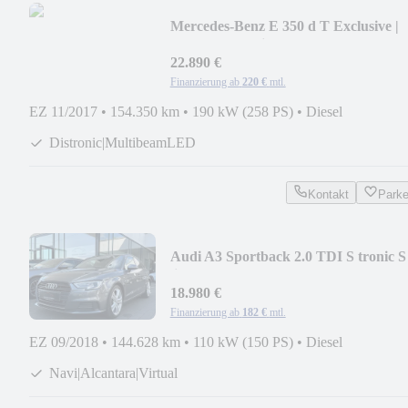
Mercedes-Benz E 350 d T Exclusive |
Burmester | Widescreen
22.890 €
Finanzierung ab
220 €
mtl.
EZ 11/2017
•
154.350 km
•
190 kW (258 PS)
•
Diesel
Distronic|MultibeamLED
Kontakt
Park
Audi A3 Sportback 2.0 TDI S tronic S
line | Panorama
18.980 €
Finanzierung ab
182 €
mtl.
EZ 09/2018
•
144.628 km
•
110 kW (150 PS)
•
Diesel
Navi|Alcantara|Virtual