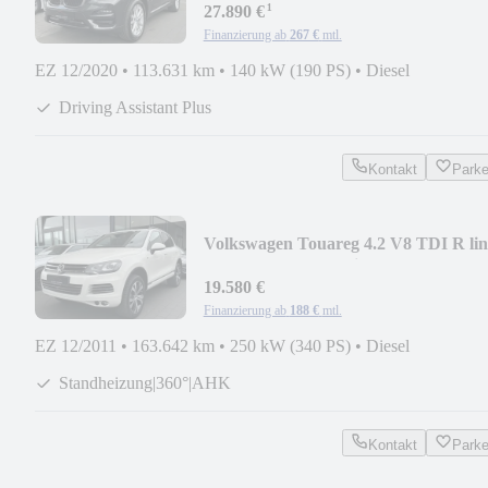
¹
27.890 €
Finanzierung ab
267 €
mtl.
EZ 12/2020
•
113.631 km
•
140 kW (190 PS)
•
Diesel
Driving Assistant Plus
Kontakt
Park
Volkswagen Touareg 4.2 V8 TDI R lin
Panorama | Dynaudio
19.580 €
Finanzierung ab
188 €
mtl.
EZ 12/2011
•
163.642 km
•
250 kW (340 PS)
•
Diesel
Standheizung|360°|AHK
Kontakt
Park