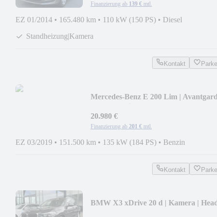
Finanzierung ab
139 €
mtl.
EZ 01/2014
•
165.480 km
•
110 kW (150 PS)
•
Diesel
Standheizung|Kamera
Kontakt
Park
Mercedes-Benz E 200 Lim | Avantgar
| LED-Scheinwerfer | DAB
20.980 €
Finanzierung ab
201 €
mtl.
EZ 03/2019
•
151.500 km
•
135 kW (184 PS)
•
Benzin
Kontakt
Park
BMW X3 xDrive 20 d | Kamera | Head
Up | H/K | LED