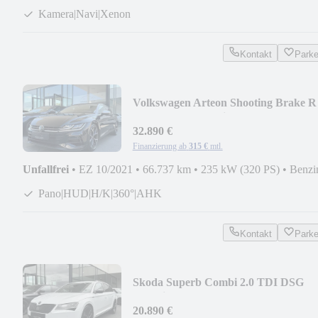
Kamera|Navi|Xenon
Kontakt
Park
Volkswagen Arteon Shooting Brake R
2.0 TSI DSG 4Motion
32.890 €
Finanzierung ab
315 €
mtl.
Unfallfrei
•
EZ 10/2021
•
66.737 km
•
235 kW (320 PS)
•
Benzi
Pano|HUD|H/K|360°|AHK
Kontakt
Park
Skoda Superb Combi 2.0 TDI DSG
Sportline | ACC | AHK
20.890 €