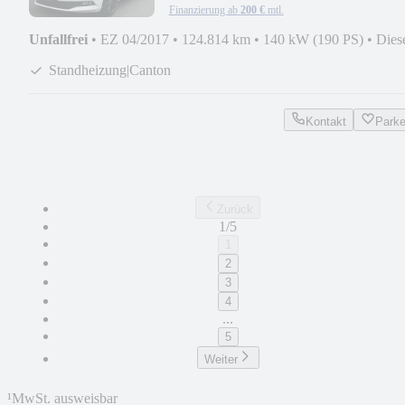
Finanzierung ab
200 €
mtl.
Unfallfrei
•
EZ 04/2017
•
124.814 km
•
140 kW (190 PS)
•
Dies
Standheizung|Canton
Kontakt
Park
Zurück
1/5
1
2
3
4
...
5
Weiter
¹
MwSt. ausweisbar