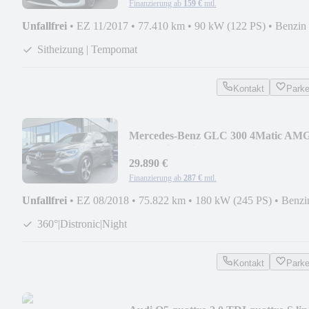
Finanzierung ab
159 €
mtl.
Unfallfrei
•
EZ 11/2017
•
77.410 km
•
90 kW (122 PS)
•
Benzin
Sitheizung | Tempomat
Kontakt
Park
Mercedes-Benz GLC 300 4Matic AM
Line | Airmatic | Burmester
29.890 €
Finanzierung ab
287 €
mtl.
Unfallfrei
•
EZ 08/2018
•
75.822 km
•
180 kW (245 PS)
•
Benzi
360°|Distronic|Night
Kontakt
Park