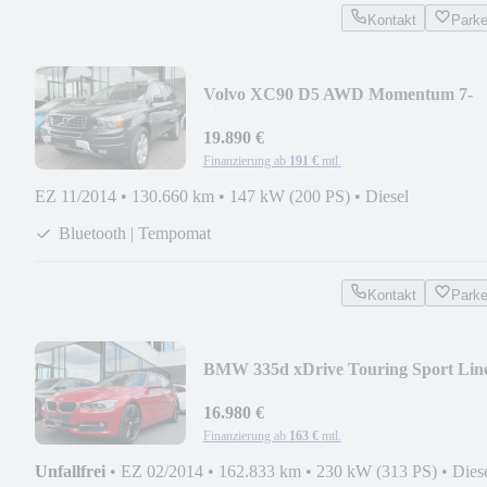
Kontakt
Park
Volvo XC90 D5 AWD Momentum 7-
Sitzer | Leder
19.890 €
Finanzierung ab
191 €
mtl.
EZ 11/2014
•
130.660 km
•
147 kW (200 PS)
•
Diesel
Bluetooth | Tempomat
Kontakt
Park
BMW 335d xDrive Touring Sport Line
Head-Up | AHK
16.980 €
Finanzierung ab
163 €
mtl.
Unfallfrei
•
EZ 02/2014
•
162.833 km
•
230 kW (313 PS)
•
Dies