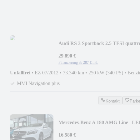
Audi RS 3 Sportback 2.5 TFSI quattro
Misanorot
29.890 €
Finanzierung ab
287 €
mtl.
Unfallfrei
•
EZ 07/2012
•
73.340 km
•
250 kW (340 PS)
•
Benzi
MMI Navigation plus
Kontakt
Park
Mercedes-Benz A 180 AMG Line | LE
Scheinwerfer | Kamera | 18"
16.580 €