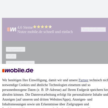
4.6 Sterne
App installieren
Nutze mobile.de schnell und einfach
Impressum
AGB
Vertrag widerrufen
Datenschutz
Datenschutzeinstellungen
Wir benötigen Ihre Einwilligung, damit wir und unsere
Partner
technisch nic
Erklärung zur Barrierefreiheit
notwendige Cookies und ähnliche Technologien einsetzen und so
personenbezogene Daten (z. B. IP-Adresse) auf Ihrem Endgerät speichern bz
Report Security Vulnerability (English)
abrufen können. Die Datenverarbeitung erfolgt für personalisierte Inhalte un
Anzeigen (auf unseren und dritten Websites/Apps), Anzeigen- und
Powered by
Inhaltsmessungen sowie um Erkenntnisse über Zielgruppen und