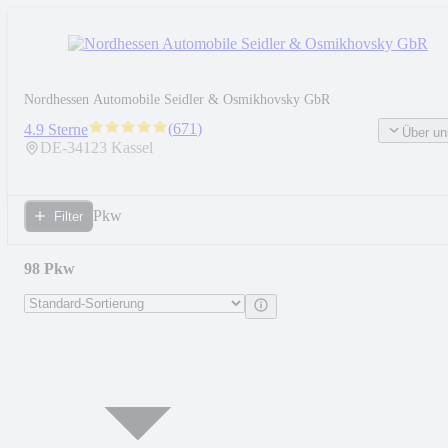
Nordhessen Automobile Seidler & Osmikhovsky GbR
(
671
)
4.9 Sterne
Über un
DE-
34123
Kassel
Pkw
Filter
98 Pkw