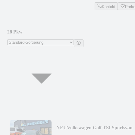
Kontakt
Park
28 Pkw
NEU
Volkswagen Golf TSI Sportsvan
96KW Comf. (LED,SHZ,ACC,AppC)