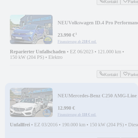
Kontakt
Park
NEU
Volkswagen ID.4 Pro Performan
(AHK,ACC,SHZ,360°,Easy O&C)
¹
23.990 €
Finanzierung ab
218 €
mtl.
Reparierter Unfallschaden
•
EZ 06/2023
•
121.000 km
•
150 kW (204 PS)
•
Elektro
Kontakt
Park
NEU
Mercedes-Benz C250 AMG-Line 
Modell (Pano,LED,Navi,Leder,SHZ)
12.990 €
Finanzierung ab
118 €
mtl.
Unfallfrei
•
EZ 03/2016
•
190.000 km
•
150 kW (204 PS)
•
Dies