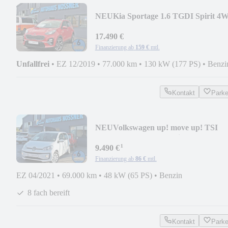
NEU
Kia Sportage 1.6 TGDI Spirit 4
130KW(360°,AHK,JBL)
17.490 €
Finanzierung ab
159 €
mtl.
Unfallfrei
•
EZ 12/2019
•
77.000 km
•
130 kW (177 PS)
•
Benzi
Kontakt
Park
NEU
Volkswagen up! move up! TSI
48KW 5-Türer (SHZ,Klima,...)
¹
9.490 €
Finanzierung ab
86 €
mtl.
EZ 04/2021
•
69.000 km
•
48 kW (65 PS)
•
Benzin
8 fach bereift
Kontakt
Park