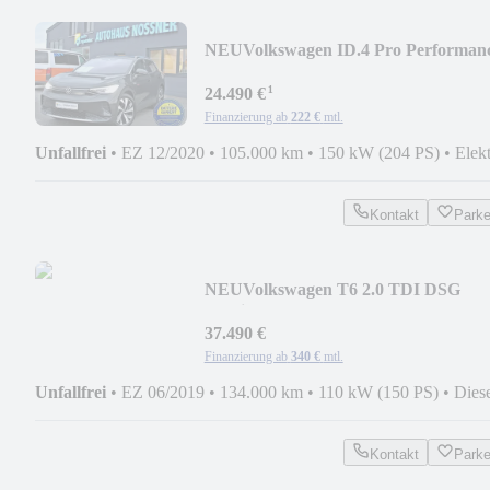
NEU
Volkswagen ID.4 Pro Performan
1st (WP,AHK,ACC,SHZ,RFK,..)
¹
24.490 €
Finanzierung ab
222 €
mtl.
Unfallfrei
•
EZ 12/2020
•
105.000 km
•
150 kW (204 PS)
•
Elek
Kontakt
Park
NEU
Volkswagen T6 2.0 TDI DSG
Multivan 110KW (LED,ACC,Standhz.
37.490 €
Finanzierung ab
340 €
mtl.
Unfallfrei
•
EZ 06/2019
•
134.000 km
•
110 kW (150 PS)
•
Dies
Kontakt
Park