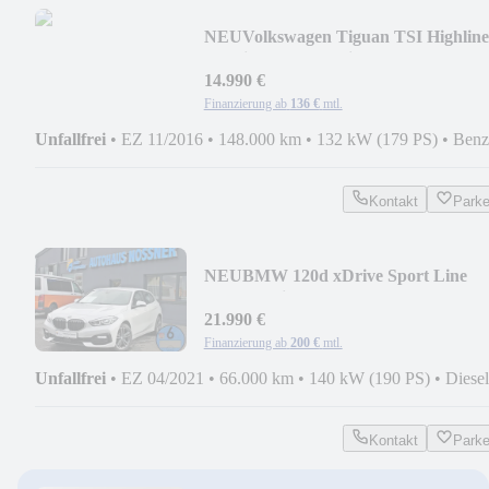
NEU
Volkswagen Tiguan TSI Highline
4Motion (LED,Navi,AHK,RFK)
14.990 €
Finanzierung ab
136 €
mtl.
Unfallfrei
•
EZ 11/2016
•
148.000 km
•
132 kW (179 PS)
•
Benz
Kontakt
Park
NEU
BMW 120d xDrive Sport Line
(LED,Navi,SHZ,PDC,GRA,..)
21.990 €
Finanzierung ab
200 €
mtl.
Unfallfrei
•
EZ 04/2021
•
66.000 km
•
140 kW (190 PS)
•
Diesel
Kontakt
Park