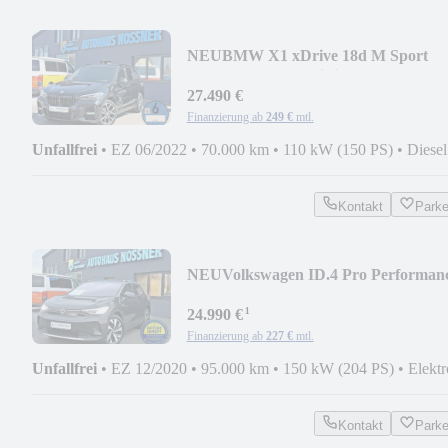
NEU
BMW X1 xDrive 18d M Sport
(LED,AHK,RFK,HiFi,LHZ,...)
27.490 €
Finanzierung ab
249 €
mtl.
Unfallfrei
•
EZ 06/2022
•
70.000 km
•
110 kW (150 PS)
•
Diesel
Kontakt
Park
NEU
Volkswagen ID.4 Pro Performan
1st (WP,AHK,ACC,SHZ,RFK,..)
¹
24.990 €
Finanzierung ab
227 €
mtl.
Unfallfrei
•
EZ 12/2020
•
95.000 km
•
150 kW (204 PS)
•
Elektr
Kontakt
Park