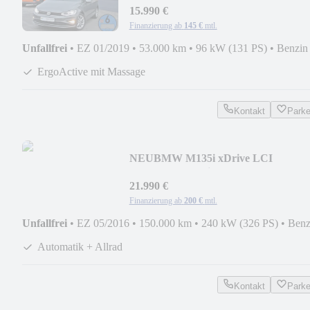
15.990 €
Finanzierung ab
145 €
mtl.
Unfallfrei
•
EZ 01/2019
•
53.000 km
•
96 kW (131 PS)
•
Benzin
ErgoActive mit Massage
Kontakt
Park
NEU
BMW M135i xDrive LCI
(Adap.LED,Navi Prof,H/K,Leder)
21.990 €
Finanzierung ab
200 €
mtl.
Unfallfrei
•
EZ 05/2016
•
150.000 km
•
240 kW (326 PS)
•
Benz
Automatik + Allrad
Kontakt
Park