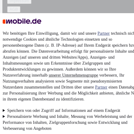
Impressum
AGB
Vertrag widerrufen
Datenschutz
Wir benötigen Ihre Einwilligung, damit wir und unsere
Partner
technisch nic
Datenschutzeinstellungen
notwendige Cookies und ähnliche Technologien einsetzen und so
Erklärung zur Barrierefreiheit
personenbezogene Daten (z. B. IP-Adresse) auf Ihrem Endgerät speichern bz
abrufen können. Die Datenverarbeitung erfolgt für personalisierte Inhalte un
Report Security Vulnerability (English)
Anzeigen (auf unseren und dritten Websites/Apps), Anzeigen- und
Inhaltsmessungen sowie um Erkenntnisse über Zielgruppen und
Powered by
Produktentwicklungen zu gewinnen. Außerdem können wir so Ihre
Nutzererfahrung innerhalb
unserer Unternehmensgruppe
verbessern, Ihr
Nutzungsverhalten analysieren sowie Segmente mit pseudonymisierten
Nutzerdaten zusammenstellen und Dritten über unsere
Top
Audi Leasing-Angebote
und
Audi Gebrauchtwagen
Partner
einen Datenabg
:
Fahrzeuge gibt es bei
mobile.de
zur Personalisierung ihrer Werbung und die Möglichkeit anbieten, ähnliche N
in ihrem eigenen Datenbestand zu identifizieren.
Speichern von oder Zugriff auf Informationen auf einem Endgerät
Personalisierte Werbung und Inhalte, Messung von Werbeleistung und der
Performance von Inhalten, Zielgruppenforschung sowie Entwicklung und
Verbesserung von Angeboten