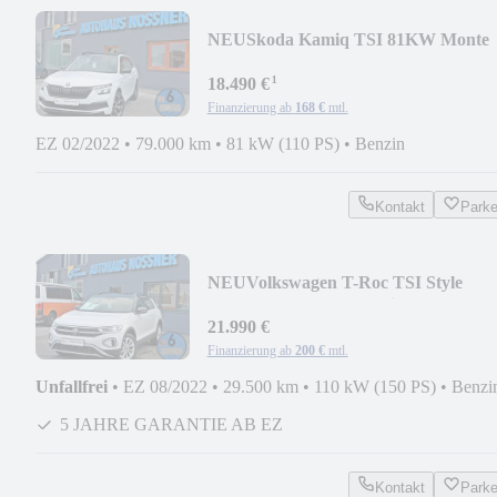
NEU
Skoda Kamiq TSI 81KW Monte
Carlo (Pano,ACC,RFK,SHZ,..)
¹
18.490 €
Finanzierung ab
168 €
mtl.
EZ 02/2022
•
79.000 km
•
81 kW (110 PS)
•
Benzin
Kontakt
Park
NEU
Volkswagen T-Roc TSI Style
110KW (Pano,LED,Navi,ACC,AID,..)
21.990 €
Finanzierung ab
200 €
mtl.
Unfallfrei
•
EZ 08/2022
•
29.500 km
•
110 kW (150 PS)
•
Benzi
5 JAHRE GARANTIE AB EZ
Kontakt
Park