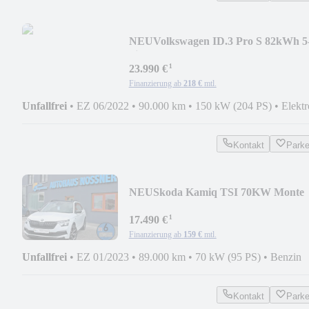
NEU
Volkswagen ID.3 Pro S 82kWh 5
Sitzer (WP,SHZ,RFK,Park Ass.)
¹
23.990 €
Finanzierung ab
218 €
mtl.
Unfallfrei
•
EZ 06/2022
•
90.000 km
•
150 kW (204 PS)
•
Elektr
Kontakt
Park
NEU
Skoda Kamiq TSI 70KW Monte
Carlo (Pano,SHZ,PDC,GRA,..)
¹
17.490 €
Finanzierung ab
159 €
mtl.
Unfallfrei
•
EZ 01/2023
•
89.000 km
•
70 kW (95 PS)
•
Benzin
Kontakt
Park