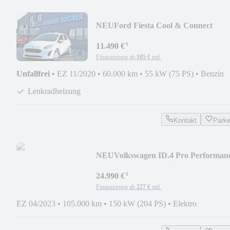
NEU
Ford Fiesta Cool & Connect
(LED,SHZ,PDC v+h,GRA,...)
¹
11.490 €
Finanzierung ab
105 €
mtl.
Unfallfrei
•
EZ 11/2020
•
60.000 km
•
55 kW (75 PS)
•
Benzin
Lenkradheizung
Kontakt
Park
NEU
Volkswagen ID.4 Pro Performan
(AHK,ACC,SHZ,Navi,LED,...)
¹
24.990 €
Finanzierung ab
227 €
mtl.
EZ 04/2023
•
105.000 km
•
150 kW (204 PS)
•
Elektro