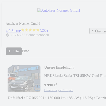
Autohaus Nossner GmbH
(
265
)
4.9 Sterne
Über un
DE-
92253
Schnaittenbach
Pkw
Filter
Unsere Empfehlung
NEU
Skoda Scala TSI 85KW Cool Plu
(LED,SmartLink,SHZ,PDC)
¹
9.990 €
Finanzierung ab
91 €
mtl.
Unfallfrei
•
EZ 06/2021
•
150.000 km
•
85 kW (116 PS)
•
Benzi