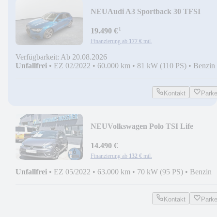
NEU
Audi A3 Sportback 30 TFSI
advanced Optik-Paket Black
¹
19.490 €
Finanzierung ab
177 €
mtl.
Verfügbarkeit: Ab 20.08.2026
Unfallfrei
•
EZ 02/2022
•
60.000 km
•
81 kW (110 PS)
•
Benzin
Kontakt
Park
NEU
Volkswagen Polo TSI Life
N.MODELL
(LED,LMR16,SHZ,PDC,AppC)
14.490 €
Finanzierung ab
132 €
mtl.
Unfallfrei
•
EZ 05/2022
•
63.000 km
•
70 kW (95 PS)
•
Benzin
Kontakt
Park