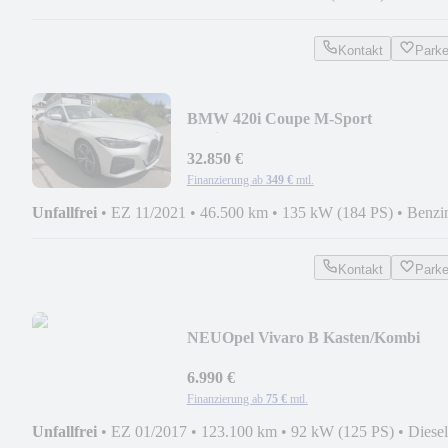
Kontakt
Park
BMW 420i Coupe M-Sport
Navi/Alcantara/2.Hd
32.850 €
Finanzierung ab
349 €
mtl.
Unfallfrei
•
EZ 11/2021
•
46.500 km
•
135 kW (184 PS)
•
Benzi
Kontakt
Park
NEU
Opel Vivaro B Kasten/Kombi
Kasten L2H1 2,9t
6.990 €
Finanzierung ab
75 €
mtl.
Unfallfrei
•
EZ 01/2017
•
123.100 km
•
92 kW (125 PS)
•
Diesel