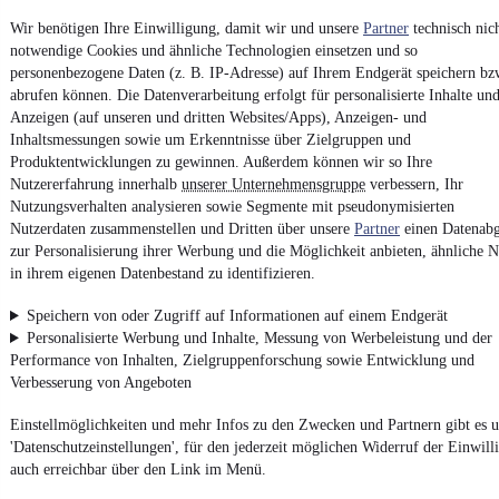
Vertrag widerrufen
Wir benötigen Ihre Einwilligung, damit wir und unsere
Partner
technisch nic
notwendige Cookies und ähnliche Technologien einsetzen und so
Datenschutz
personenbezogene Daten (z. B. IP-Adresse) auf Ihrem Endgerät speichern bz
Datenschutzeinstellungen
abrufen können. Die Datenverarbeitung erfolgt für personalisierte Inhalte un
Erklärung zur Barrierefreiheit
Anzeigen (auf unseren und dritten Websites/Apps), Anzeigen- und
Inhaltsmessungen sowie um Erkenntnisse über Zielgruppen und
Report Security Vulnerability (English)
Produktentwicklungen zu gewinnen. Außerdem können wir so Ihre
Nutzererfahrung innerhalb
unserer Unternehmensgruppe
verbessern, Ihr
Nutzungsverhalten analysieren sowie Segmente mit pseudonymisierten
Powered by
Nutzerdaten zusammenstellen und Dritten über unsere
Partner
einen Datenabg
zur Personalisierung ihrer Werbung und die Möglichkeit anbieten, ähnliche N
in ihrem eigenen Datenbestand zu identifizieren.
Weitere Fahrzeuge gibt es auf mobile.de, dem Marktplatz für
Autos
und
Motorräder
Speichern von oder Zugriff auf Informationen auf einem Endgerät
Personalisierte Werbung und Inhalte, Messung von Werbeleistung und der
Performance von Inhalten, Zielgruppenforschung sowie Entwicklung und
Verbesserung von Angeboten
Einstellmöglichkeiten und mehr Infos zu den Zwecken und Partnern gibt es u
'Datenschutzeinstellungen', für den jederzeit möglichen Widerruf der Einwill
auch erreichbar über den Link im Menü.