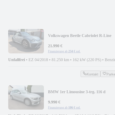
Volkswagen Beetle Cabriolet R-Line
BMT CAM/NAVI/1.Hd
21.990 €
Finanzierung ab
234 €
mtl.
Unfallfrei
•
EZ 04/2018
•
81.250 km
•
162 kW (220 PS)
•
Benzi
Kontakt
Park
BMW 1er Limousine 3-trg. 116 d
Advantage
9.990 €
Finanzierung ab
106 €
mtl.