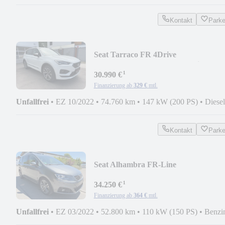
Kontakt
Park
Seat Tarraco FR 4Drive
AHK/LED/ACC/MATRIX/7Si
¹
30.990 €
Finanzierung ab
329 €
mtl.
Unfallfrei
•
EZ 10/2022
•
74.760 km
•
147 kW (200 PS)
•
Diesel
Kontakt
Park
Seat Alhambra FR-Line
NAVI/ACC/AHK/1.Hd
¹
34.250 €
Finanzierung ab
364 €
mtl.
Unfallfrei
•
EZ 03/2022
•
52.800 km
•
110 kW (150 PS)
•
Benzi