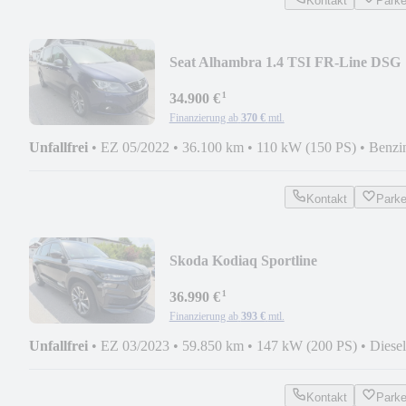
Kontakt
Park
Seat Alhambra 1.4 TSI FR-Line DSG
NAVI/ACC/AHK/1.Hd
¹
34.900 €
Finanzierung ab
370 €
mtl.
Unfallfrei
•
EZ 05/2022
•
36.100 km
•
110 kW (150 PS)
•
Benzi
Kontakt
Park
Skoda Kodiaq Sportline
4x4/LED/ACC/Panorama1.Hd
¹
36.990 €
Finanzierung ab
393 €
mtl.
Unfallfrei
•
EZ 03/2023
•
59.850 km
•
147 kW (200 PS)
•
Diesel
Kontakt
Park