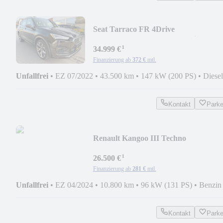
Seat Tarraco FR 4Drive
MATRIX/LED/AHK/1.Hd/7Si.
¹
34.999 €
Finanzierung ab
372 €
mtl.
Unfallfrei
•
EZ 07/2022
•
43.500 km
•
147 kW (200 PS)
•
Diesel
Kontakt
Park
Renault Kangoo III Techno
NAVI/LED/1.Hd
¹
26.500 €
Finanzierung ab
281 €
mtl.
Unfallfrei
•
EZ 04/2024
•
10.800 km
•
96 kW (131 PS)
•
Benzin
Kontakt
Park