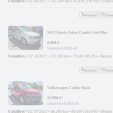
Unfallfrei
•
EZ 06/2017
•
141.500 km
•
85 kW (116 PS)
•
Diesel
Kontakt
Park
NEU
Skoda Fabia Combi Cool Plus
AHK/USB
8.990 €
Finanzierung ab
96 €
mtl.
Unfallfrei
•
EZ 10/2017
•
111.500 km
•
70 kW (95 PS)
•
Benzin
Kontakt
Park
Volkswagen Caddy Basis
NAVI/LED/1.Hd
¹
25.990 €
Finanzierung ab
276 €
mtl.
Unfallfrei
•
EZ 07/2023
•
48.200 km
•
84 kW (114 PS)
•
Benzin