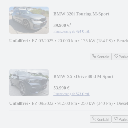
BMW 320i Touring M-Sport
360*/ACC/LED/1.Hd
¹
39.900 €
Finanzierung ab
424 €
mtl.
Unfallfrei
•
EZ 03/2025
•
20.000 km
•
135 kW (184 PS)
•
Benzi
Kontakt
Park
BMW X5 xDrive 40 d M Sport
NAVI/LASER/N-VISION
53.990 €
Finanzierung ab
573 €
mtl.
Unfallfrei
•
EZ 09/2022
•
91.500 km
•
250 kW (340 PS)
•
Diesel
Kontakt
Park