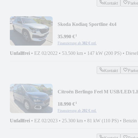
Kontakt
Park
Skoda Kodiaq Sportline 4x4
NAVI/ACC/LED-Matrix/1.Hd
¹
35.990 €
Finanzierung ab
382 €
mtl.
Unfallfrei
•
EZ 02/2022
•
53.500 km
•
147 kW (200 PS)
•
Diesel
Kontakt
Park
Citroën Berlingo Feel M USB/LED/1.
¹
18.990 €
Finanzierung ab
202 €
mtl.
Unfallfrei
•
EZ 02/2023
•
25.300 km
•
81 kW (110 PS)
•
Benzin