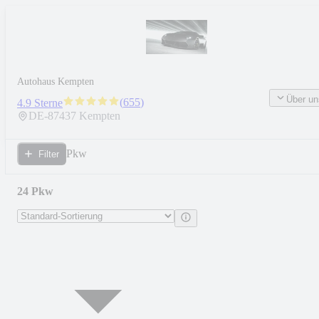
Autohaus Kempten
Über un
(
655
)
4.9 Sterne
DE-
87437
Kempten
Pkw
Filter
24 Pkw