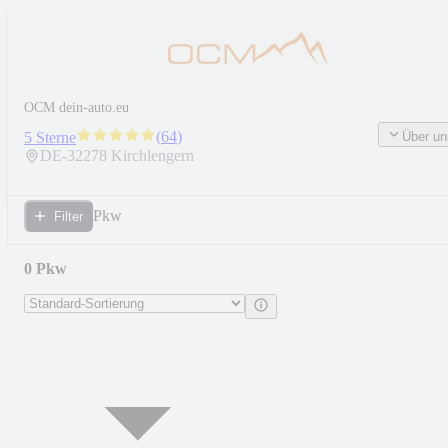
OCM dein-auto.eu
(
64
)
Über un
5 Sterne
DE-
32278
Kirchlengern
Pkw
Filter
0 Pkw