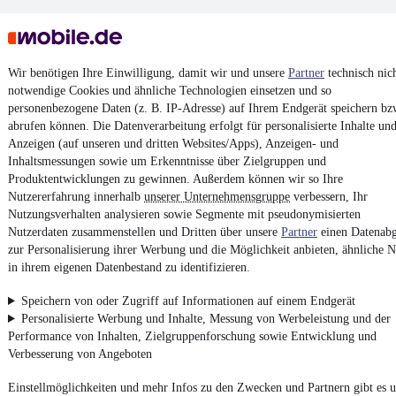
Wir benötigen Ihre Einwilligung, damit wir und unsere
Partner
technisch nic
notwendige Cookies und ähnliche Technologien einsetzen und so
personenbezogene Daten (z. B. IP-Adresse) auf Ihrem Endgerät speichern bz
Keine Inserate gefunden
abrufen können. Die Datenverarbeitung erfolgt für personalisierte Inhalte un
Anzeigen (auf unseren und dritten Websites/Apps), Anzeigen- und
Inhaltsmessungen sowie um Erkenntnisse über Zielgruppen und
Produktentwicklungen zu gewinnen. Außerdem können wir so Ihre
¹
MwSt. ausweisbar
Nutzererfahrung innerhalb
unserer Unternehmensgruppe
verbessern, Ihr
Nutzungsverhalten analysieren sowie Segmente mit pseudonymisierten
Nutzerdaten zusammenstellen und Dritten über unsere
Partner
einen Datenabg
zur Personalisierung ihrer Werbung und die Möglichkeit anbieten, ähnliche N
in ihrem eigenen Datenbestand zu identifizieren.
4.6 Sterne
App installieren
Speichern von oder Zugriff auf Informationen auf einem Endgerät
Nutze mobile.de schnell und einfach
Personalisierte Werbung und Inhalte, Messung von Werbeleistung und der
Performance von Inhalten, Zielgruppenforschung sowie Entwicklung und
Verbesserung von Angeboten
Impressum
Einstellmöglichkeiten und mehr Infos zu den Zwecken und Partnern gibt es u
AGB