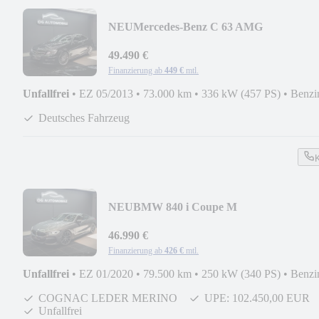
NEU
Mercedes-Benz C 63 AMG
Coupe*H&K*PANO*LEDER*LED*ME
49.490 €
Finanzierung ab
449 €
mtl.
Unfallfrei
•
EZ 05/2013
•
73.000 km
•
336 kW (457 PS)
•
Benzi
Deutsches Fahrzeug
NEU
BMW 840 i Coupe M
Sport*COGNAC*LEDER*20ZOLL*SH
46.990 €
Finanzierung ab
426 €
mtl.
Unfallfrei
•
EZ 01/2020
•
79.500 km
•
250 kW (340 PS)
•
Benzi
COGNAC LEDER MERINO
UPE: 102.450,00 EUR
Unfallfrei