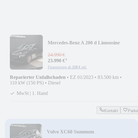
Mercedes-Benz A 200 d Limousine
4Matic*CAM*AMBIENTE*PANO*SOU
24.990 €
¹
23.990 €
Finanzierung ab
218 €
mtl.
Reparierter Unfallschaden
•
EZ 01/2023
•
83.500 km
•
110 kW (150 PS)
•
Diesel
MwSt | 1. Hand
Kontakt
Park
Volvo XC60 Summum
AWD*PANO*LEDER*CAM*LED*NAV