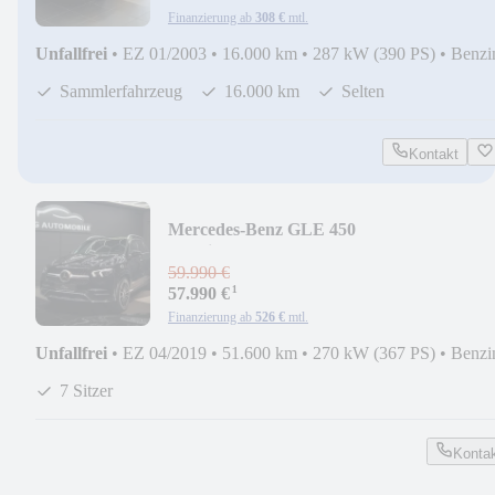
Finanzierung ab
308 €
mtl.
Unfallfrei
•
EZ 01/2003
•
16.000 km
•
287 kW (390 PS)
•
Benzi
Sammlerfahrzeug
16.000 km
Selten
Kontakt
Mercedes-Benz GLE 450
4Matic*BURMESTER*HU*360*DISTRO
59.990 €
¹
57.990 €
Finanzierung ab
526 €
mtl.
Unfallfrei
•
EZ 04/2019
•
51.600 km
•
270 kW (367 PS)
•
Benzi
7 Sitzer
Konta