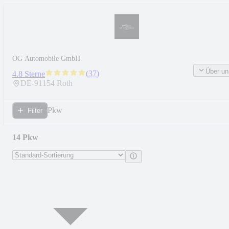
OG Automobile GmbH
Über un
(
37
)
4.8 Sterne
DE-
91154
Roth
Pkw
Filter
14 Pkw