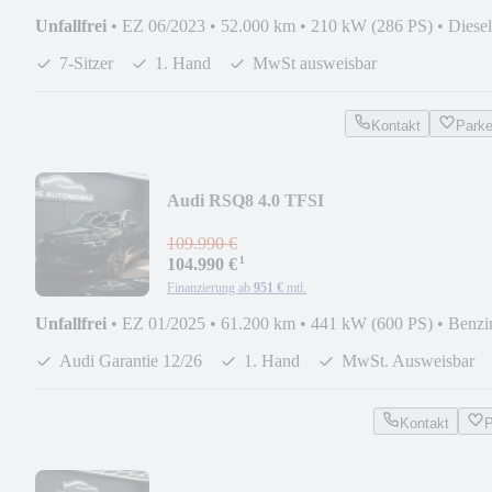
Unfallfrei
•
EZ 06/2023
•
52.000 km
•
210 kW (286 PS)
•
Diesel
7-Sitzer
1. Hand
MwSt ausweisbar
Kontakt
Park
Audi RSQ8 4.0 TFSI
quattro*B&O*HU*MASSAGE*360*AH
109.990 €
¹
104.990 €
Finanzierung ab
951 €
mtl.
Unfallfrei
•
EZ 01/2025
•
61.200 km
•
441 kW (600 PS)
•
Benzi
Audi Garantie 12/26
1. Hand
MwSt. Ausweisbar
Kontakt
P