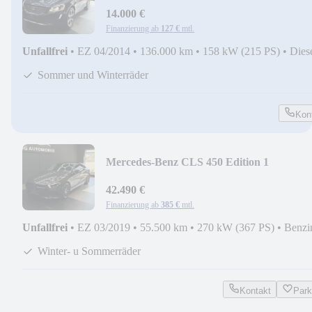
14.000 €
Finanzierung ab
127 €
mtl.
Unfallfrei
•
EZ 04/2014
•
136.000 km
•
158 kW (215 PS)
•
Dies
Sommer und Winterräder
Kon
Mercedes-Benz CLS 450 Edition 1
AMG*360*MEMORY*AMBIENTE*DIS
42.490 €
Finanzierung ab
385 €
mtl.
Unfallfrei
•
EZ 03/2019
•
55.500 km
•
270 kW (367 PS)
•
Benzi
Winter- u Sommerräder
Kontakt
Par