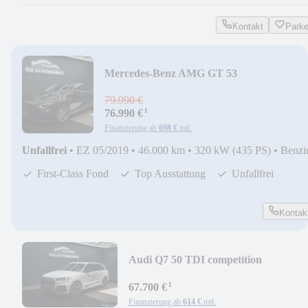
Kontakt
Park
Mercedes-Benz AMG GT 53
4Matic+*BURM*360*MASSAGE*V8*1
79.990 €
¹
76.990 €
Finanzierung ab
698 €
mtl.
Unfallfrei
•
EZ 05/2019
•
46.000 km
•
320 kW (435 PS)
•
Benzi
First-Class Fond
Top Ausstattung
Unfallfrei
Kontak
Audi Q7 50 TDI competition
plus*AHK*HU*B&O*PANO*VOLL
¹
67.700 €
Finanzierung ab
614 €
mtl.