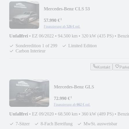
Mercedes-Benz CLS 53
AMG*HU*BURM*360*SD*AHK*EDITI
¹
57.990 €
Finanzierung ab
526 €
mtl.
Unfallfrei
•
EZ 06/2022
•
94.500 km
•
320 kW (435 PS)
•
Benzi
Sonderedition 1 of 299
Limited Edition
Carbon Interieur
Kontakt
Park
Mercedes-Benz GLS
580*PANO*360*AHK*LUFT*7-
¹
Sitzer*MEMORY*LED
72.990 €
Finanzierung ab
662 €
mtl.
Unfallfrei
•
EZ 09/2020
•
68.500 km
•
360 kW (489 PS)
•
Benzi
7-Sitzer
8-Fach Bereifung
MwSt. ausweisbar