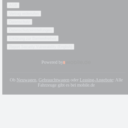
AGB
Vertrag widerrufen
Datenschutz
Datenschutzeinstellungen
Erklärung zur Barrierefreiheit
Report Security Vulnerability (English)
Powered by
Ob
Neuwagen
,
Gebrauchtwagen
oder
Leasing-Angebote
: Alle
Fahrzeuge gibt es bei mobile.de