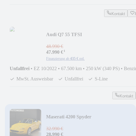
Kontakt
Audi Q7 55 TFSI
PANO*AHK*MATRIX*360*NAVI*ASSI
48.990 €
¹
47.990 €
Finanzierung ab
435 €
mtl.
Unfallfrei
•
EZ 10/2022
•
67.500 km
•
250 kW (340 PS)
•
Benzi
MwSt. Ausweisbar
Unfallfrei
S-Line
Kontakt
Maserati 4200 Spyder
GT*MEMORY*PDC*16.000km*V8*SA
32.990 €
28.990 €