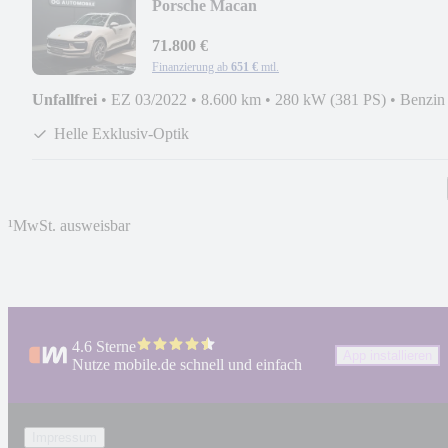
Porsche Macan
S*CHRONO*PANO*PDLS+*ACC*360
71.800 €
Finanzierung ab
651 €
mtl.
Unfallfrei
•
EZ 03/2022
•
8.600 km
•
280 kW (381 PS)
•
Benzin
Helle Exklusiv-Optik
¹
MwSt. ausweisbar
4.6 Sterne
App installieren
Nutze mobile.de schnell und einfach
Impressum