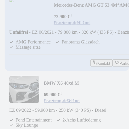
Mercedes-Benz AMG GT 53 4M*AM
Perfo*Head*360*ACC*Massage*Pan
¹
72.900 €
Finanzierung ab
661 €
mtl.
Unfallfrei
•
EZ 06/2021
•
79.800 km
•
320 kW (435 PS)
•
Benzi
AMG Performance
Panorama Glassdach
Massage sitze
Kontakt
Park
BMW X6 40xd M
Sport*Carbon*3xTV*2xAchs*PanoSKY*I
¹
69.900 €
Finanzierung ab
634 €
mtl.
EZ 09/2022
•
59.900 km
•
250 kW (340 PS)
•
Diesel
Fond Entertainment
2-Achs Luftfederung
Sky Lounge