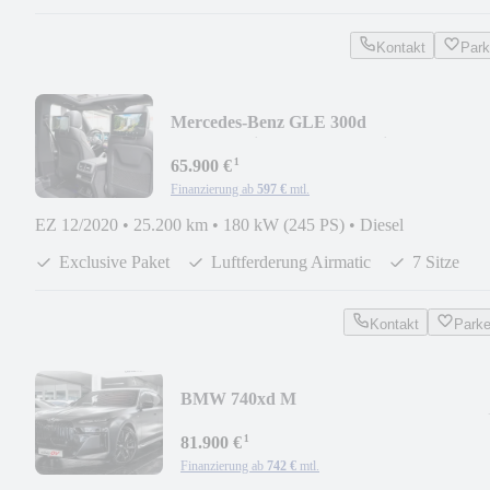
Kontakt
Par
Mercedes-Benz GLE 300d
4M*Exclusive*3xTV*360*Distr*Pano*7xS
¹
65.900 €
Finanzierung ab
597 €
mtl.
EZ 12/2020
•
25.200 km
•
180 kW (245 PS)
•
Diesel
Exclusive Paket
Luftferderung Airmatic
7 Sitze
Kontakt
Park
BMW 740xd M
Sport*3xTV*B&W*A.Tür*SKY*Executi
¹
Loung
81.900 €
Finanzierung ab
742 €
mtl.