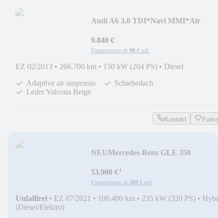
Audi A6 3.0 TDI*Navi MMI*Air
Luftferder*EgSD*PDC*AHG*
9.840 €
Finanzierung ab
90 €
mtl.
EZ 02/2013
•
266.700 km
•
150 kW (204 PS)
•
Diesel
Adaptive air suspensio
Schiebedach
Leder Valcona Beige
Kontakt
Park
NEU
Mercedes-Benz GLE 350
de*AMG*Head*Fond
¹
Komfort*ACC*Softc*Pano*
53.900 €
Finanzierung ab
489 €
mtl.
Unfallfrei
•
EZ 07/2021
•
108.400 km
•
235 kW (320 PS)
•
Hybr
(Diesel/Elektro)