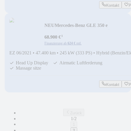
Kontakt
P
NEU
Mercedes-Benz GLE 350 e
Coupe*AMG*Designo*Head*Airm*Massa
¹
68.900 €
Finanzierung ab
624 €
mtl.
EZ 06/2021
•
47.400 km
•
245 kW (333 PS)
•
Hybrid (Benzin/El
Head Up Display
Airmatic Luftferderung
Massage sitze
Kontakt
P
Zurück
1/2
1
2