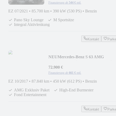
Finanzierung ab
544 €
mtl.
EZ 07/2021
•
85.700 km
•
390 kW (530 PS)
•
Benzin
Pano Sky Lounge
M Sportsitze
Integral Aktivlenkung
Kontakt
Park
NEU
Mercedes-Benz S 63 AMG
Drivers*Exklusiv*3xTV*Nachts*High
End3D
72.900 €
Finanzierung ab
661 €
mtl.
EZ 10/2017
•
87.840 km
•
450 kW (612 PS)
•
Benzin
AMG Exklusiv Paket
High-End Burmester
Fond Entertainment
Kontakt
Park