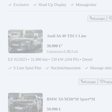
Exclusive
Head Up Display
Massagesitze
Kontakt
Audi A6 40 TDI S Line
Plus*Nachts*Head*ACC*Massage*S
¹
39.900 €
Finanzierung ab
362 €
mtl.
EZ 02/2023
•
31.800 km
•
150 kW (204 PS)
•
Diesel
S Line Sport Plus
Nachtsichtassistent
Massage sitze
Kontakt
Park
BMW X6 M50i*M Sport*M
Sitze*ACC*HUD*Softclo*Pano SKY
59.990 €