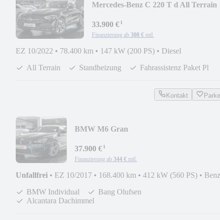
Mercedes-Benz C 220 T d All Terrain
4M*Night*360*Distr*Standhe
¹
33.900 €
Finanzierung ab
308 €
mtl.
EZ 10/2022
•
78.400 km
•
147 kW (200 PS)
•
Diesel
All Terrain
Standheizung
Fahrassistenz Paket Pl
Kontakt
Park
BMW M6 Gran
Coupe*Individual*Head*360*Bang&Olufs
¹
37.900 €
Finanzierung ab
344 €
mtl.
Unfallfrei
•
EZ 10/2017
•
168.400 km
•
412 kW (560 PS)
•
Benz
BMW Individual
Bang Olufsen
Alcantara Dachimmel