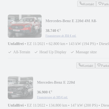
Kontakt
Park
Mercedes-Benz E 220d 4M All-
Terrain*Night*Head*Distro*Massage
¹
38.740 €
Finanzierung ab
351 €
mtl.
Unfallfrei
•
EZ 11/2021
•
62.800 km
•
143 kW (194 PS)
•
Diesel
All-Terrain
Head Up Display
Massage sitze
Kontakt
Park
Mercedes-Benz E 220d
4M*Exclusiv*Head*Distro*Massage*Eg
¹
36.900 €
Finanzierung ab
335 €
mtl.
Unfallfrei
•
EZ 11/2022
•
134.800 km
•
147 kW (200 PS)
•
Dies