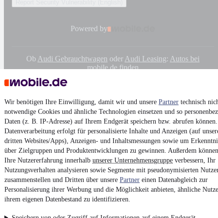
Report Security Vulnerability (English)
Powered by
Ob
Audi Gebrauchtwagen
oder
Audi Leasing
:
Autos bei
mobile.de
finden
Wir benötigen Ihre Einwilligung, damit wir und unsere
Partner
technisch nic
notwendige Cookies und ähnliche Technologien einsetzen und so personenbe
Daten (z. B. IP-Adresse) auf Ihrem Endgerät speichern bzw. abrufen können.
Datenverarbeitung erfolgt für personalisierte Inhalte und Anzeigen (auf unse
dritten Websites/Apps), Anzeigen- und Inhaltsmessungen sowie um Erkenntni
über Zielgruppen und Produktentwicklungen zu gewinnen. Außerdem können
Ihre Nutzererfahrung innerhalb
unserer Unternehmensgruppe
verbessern, Ihr
Nutzungsverhalten analysieren sowie Segmente mit pseudonymisierten Nutze
zusammenstellen und Dritten über unsere
Partner
einen Datenabgleich zur
Personalisierung ihrer Werbung und die Möglichkeit anbieten, ähnliche Nutze
ihrem eigenen Datenbestand zu identifizieren.
Speichern von oder Zugriff auf Informationen auf einem Endgerät