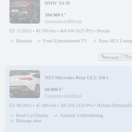
BMW X6 M
Competition*Hamann*3xTV*ACC*B&W*
¹
SKY*23
104.900 €
Finanzierung ab
951 €
mtl.
EZ 11/2023
•
49.700 km
•
460 kW (625 PS)
•
Benzin
Hamann
Fond Entertainment TV
Pano SKY Loung
Kontakt
P
NEU
Mercedes-Benz GLE 350 e
Coupe*AMG*Designo*Head*Airm*Massa
¹
68.900 €
Finanzierung ab
624 €
mtl.
EZ 06/2021
•
47.400 km
•
245 kW (333 PS)
•
Hybrid (Benzin/El
Head Up Display
Airmatic Luftferderung
Massage sitze