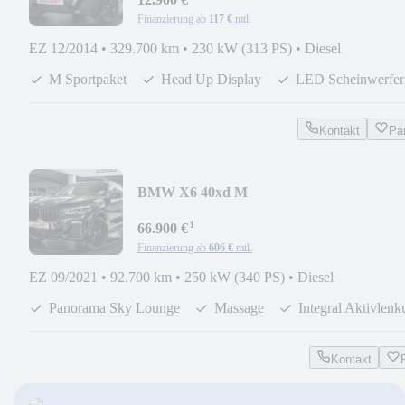
Finanzierung ab
117 €
mtl.
EZ 12/2014
•
329.700 km
•
230 kW (313 PS)
•
Diesel
M Sportpaket
Head Up Display
LED Scheinwerfer
Kontakt
Pa
BMW X6 40xd M
Sport*3xTV*Carbon*Massage*ACC*Pan
¹
66.900 €
Finanzierung ab
606 €
mtl.
EZ 09/2021
•
92.700 km
•
250 kW (340 PS)
•
Diesel
Panorama Sky Lounge
Massage
Integral Aktivlen
Kontakt