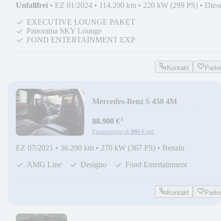
Unfallfrei
•
EZ 01/2024
•
114.200 km
•
220 kW (299 PS)
•
Dies
EXECUTIVE LOUNGE PAKET
Panorama SKY Lounge
FOND ENTERTAINMENT EXP
Kontakt
Park
Mercedes-Benz S 450 4M
Lang*AMG*Designo*3xTV*First
¹
Class*Voll
88.900 €
Finanzierung ab
806 €
mtl.
EZ 07/2021
•
36.200 km
•
270 kW (367 PS)
•
Benzin
AMG Line
Designo
Fond Entertainment
Kontakt
Park