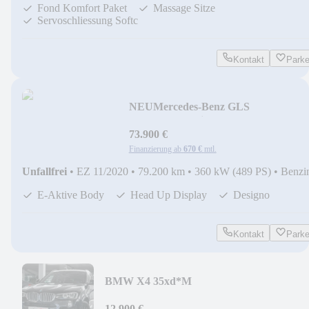
Fond Komfort Paket
Massage Sitze
Servoschliessung Softc
Kontakt
Park
NEU
Mercedes-Benz GLS
580*AMG*Designo*3xTV*E
Active*HUD*Massage*SD
73.900 €
Finanzierung ab
670 €
mtl.
Unfallfrei
•
EZ 11/2020
•
79.200 km
•
360 kW (489 PS)
•
Benzi
E-Aktive Body
Head Up Display
Designo
Kontakt
Park
BMW X4 35xd*M
Sport*Head*Kamera*DDC*H&K*LED*20
12.900 €