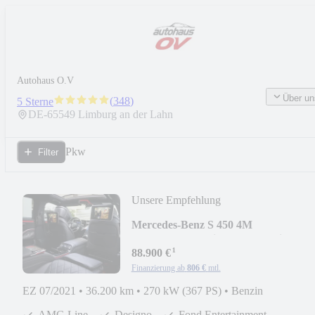
Autohaus O.V
Über un
(
348
)
5 Sterne
DE-
65549
Limburg an der Lahn
Pkw
Filter
Unsere Empfehlung
Mercedes-Benz S 450 4M
Lang*AMG*Designo*3xTV*First
¹
Class*Voll
88.900 €
Finanzierung ab
806 €
mtl.
EZ 07/2021
•
36.200 km
•
270 kW (367 PS)
•
Benzin
AMG Line
Designo
Fond Entertainment