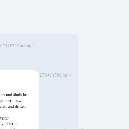
 S "GT2 Touring"
/2016
•
36,000 km
•
427 kW (581 hp)
•
ies und ähnliche
peichern bzw.
eren und dritten
nserer
nymisierten