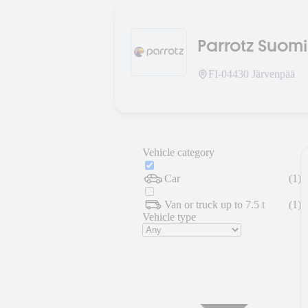
Parrotz Suomi
FI-
04430
Järvenpää
Vehicle category
Car
(
1
)
Van or truck up to 7.5 t
(
1
)
Vehicle type