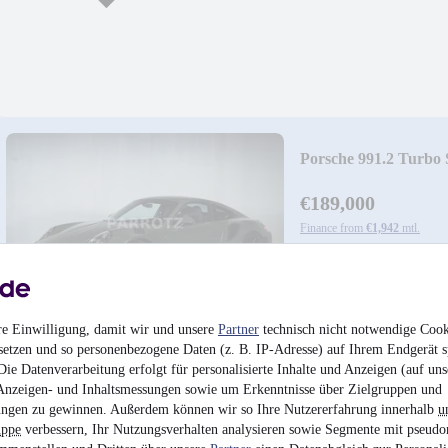
Porsche 991.2 Turbo
€189,000
Finance from
€1,942
mtl.
Accident-free
•
FR 10
Petrol
re Einwilligung, damit wir und unsere
Partner
technisch nicht notwendige Cook
setzen und so personenbezogene Daten (z. B. IP-Adresse) auf Ihrem Endgerät s
ie Datenverarbeitung erfolgt für personalisierte Inhalte und Anzeigen (auf uns
Anzeigen- und Inhaltsmessungen sowie um Erkenntnisse über Zielgruppen und
ngen zu gewinnen. Außerdem können wir so Ihre Nutzererfahrung innerhalb
u
uppe
verbessern, Ihr Nutzungsverhalten analysieren sowie Segmente mit pseudo