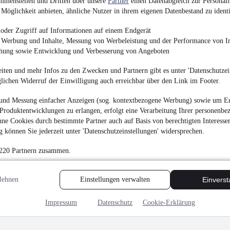
mmenstellen und Dritten über unsere
Partner
einen Datenabgleich zur Personali
Möglichkeit anbieten, ähnliche Nutzer in ihrem eigenen Datenbestand zu identi
VAT reclaimable
oder Zugriff auf Informationen auf einem Endgerät
e Werbung und Inhalte, Messung von Werbeleistung und der Performance von In
chung sowie Entwicklung und Verbesserung von Angeboten
iten und mehr Infos zu den Zwecken und Partnern gibt es unter 'Datenschutzein
glichen Widerruf der Einwilligung auch erreichbar über den Link im Footer.
und Messung einfacher Anzeigen (sog. kontextbezogene Werbung) sowie um Er
Produktentwicklungen zu erlangen, erfolgt eine Verarbeitung Ihrer personenbe
ne Cookies durch bestimmte Partner auch auf Basis von berechtigten Interesse
 können Sie jederzeit unter 'Datenschutzeinstellungen' widersprechen.
 220 Partnern zusammen.
lehnen
Einstellungen verwalten
Einvers
Impressum
Datenschutz
Cookie-Erklärung