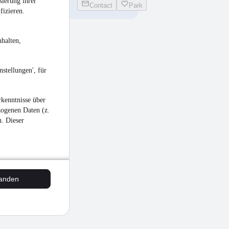
sierung ihrer
Contact
Park
fizieren.
halten,
stellungen', für
kenntnisse über
zogenen Daten (z.
n. Dieser
tanden