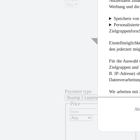
Nutzerdaten zusa
Werbung und die 
¹
Speichern von 
Personalisiert
Zielgruppenfors
Einstellmöglichke
den jederzeit mö
Für die Auswahl 
Zielgruppen und 
B. IP-Adresse) oh
Datenverarbeitung
Payment type
Wir arbeiten mit
Buying
Leasing
Price
Ab