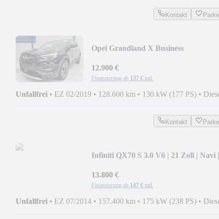
Kontakt
Park
Opel Grandland X Business
INNOVATION | LED | NAVI
12.900 €
Finanzierung ab
137 €
mtl.
Unfallfrei
•
EZ 02/2019
•
128.600 km
•
130 kW (177 PS)
•
Dies
Kontakt
Park
Infiniti QX70 S 3.0 V6 | 21 Zoll | Navi 
360°
13.800 €
Finanzierung ab
147 €
mtl.
Unfallfrei
•
EZ 07/2014
•
157.400 km
•
175 kW (238 PS)
•
Dies