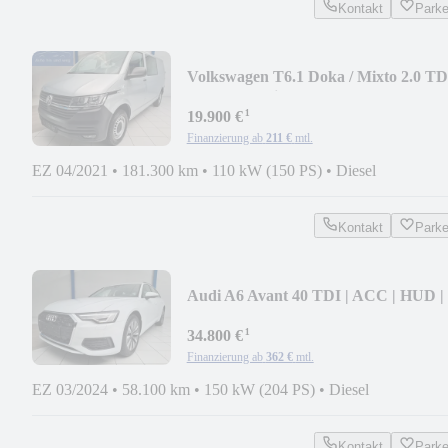
Kontakt
Park
Volkswagen T6.1 Doka / Mixto 2.0 TD
PLUS 4-Motion lang
¹
19.900 €
Finanzierung ab
211 €
mtl.
EZ 04/2021
•
181.300 km
•
110 kW (150 PS)
•
Diesel
Kontakt
Park
Audi A6 Avant 40 TDI | ACC | HUD |
360°
¹
34.800 €
Finanzierung ab
362 €
mtl.
EZ 03/2024
•
58.100 km
•
150 kW (204 PS)
•
Diesel
Kontakt
Park