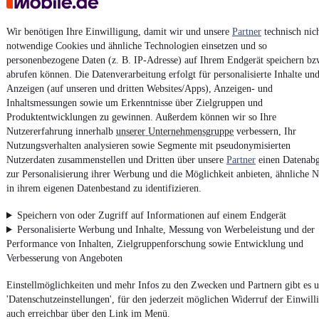
AGB
Vertrag widerrufen
Wir benötigen Ihre Einwilligung, damit wir und unsere
Partner
technisch nic
notwendige Cookies und ähnliche Technologien einsetzen und so
Datenschutz
personenbezogene Daten (z. B. IP-Adresse) auf Ihrem Endgerät speichern bz
Datenschutzeinstellungen
abrufen können. Die Datenverarbeitung erfolgt für personalisierte Inhalte un
Erklärung zur Barrierefreiheit
Anzeigen (auf unseren und dritten Websites/Apps), Anzeigen- und
Inhaltsmessungen sowie um Erkenntnisse über Zielgruppen und
Report Security Vulnerability (English)
Produktentwicklungen zu gewinnen. Außerdem können wir so Ihre
Nutzererfahrung innerhalb
unserer Unternehmensgruppe
verbessern, Ihr
Nutzungsverhalten analysieren sowie Segmente mit pseudonymisierten
Powered by
Nutzerdaten zusammenstellen und Dritten über unsere
Partner
einen Datenabg
zur Personalisierung ihrer Werbung und die Möglichkeit anbieten, ähnliche N
in ihrem eigenen Datenbestand zu identifizieren.
Von
Auto verkaufen
über
E-Bikes
und
Gebrauchtwagen
:
Besuche
mobile.de
Speichern von oder Zugriff auf Informationen auf einem Endgerät
Personalisierte Werbung und Inhalte, Messung von Werbeleistung und der
Performance von Inhalten, Zielgruppenforschung sowie Entwicklung und
Verbesserung von Angeboten
Einstellmöglichkeiten und mehr Infos zu den Zwecken und Partnern gibt es u
'Datenschutzeinstellungen', für den jederzeit möglichen Widerruf der Einwill
auch erreichbar über den Link im Menü.