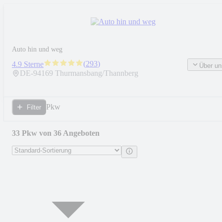
Auto hin und weg
(
293
)
4.9 Sterne
Über un
DE-
94169
Thurmansbang/Thannberg
Pkw
Filter
33 Pkw von 36 Angeboten