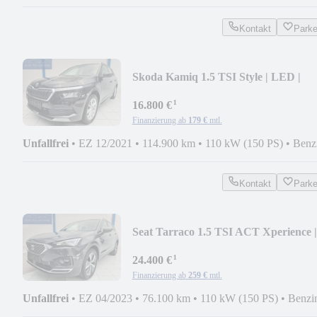
Kontakt
Park
Skoda Kamiq 1.5 TSI Style | LED |
SmartLINK | NAVI
¹
16.800 €
Finanzierung ab
179 €
mtl.
Unfallfrei
•
EZ 12/2021
•
114.900 km
•
110 kW (150 PS)
•
Benz
Kontakt
Park
Seat Tarraco 1.5 TSI ACT Xperience |
ACC | RFK
¹
24.400 €
Finanzierung ab
259 €
mtl.
Unfallfrei
•
EZ 04/2023
•
76.100 km
•
110 kW (150 PS)
•
Benzi