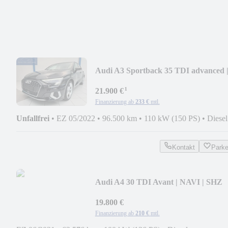
Audi A3 Sportback 35 TDI advanced 
SHZ | LED dyn.
¹
21.900 €
Finanzierung ab
233 €
mtl.
Unfallfrei
•
EZ 05/2022
•
96.500 km
•
110 kW (150 PS)
•
Diesel
Kontakt
Park
Audi A4 30 TDI Avant | NAVI | SHZ
19.800 €
Finanzierung ab
210 €
mtl.