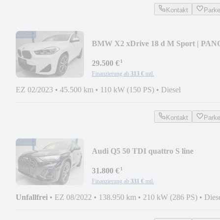
Kontakt
Park
BMW X2 xDrive 18 d M Sport | PANO
SHZ | AHK
¹
29.500 €
Finanzierung ab
313 €
mtl.
EZ 02/2023
•
45.500 km
•
110 kW (150 PS)
•
Diesel
Kontakt
Park
Audi Q5 50 TDI quattro S line
¹
31.800 €
Finanzierung ab
331 €
mtl.
Unfallfrei
•
EZ 08/2022
•
138.950 km
•
210 kW (286 PS)
•
Dies