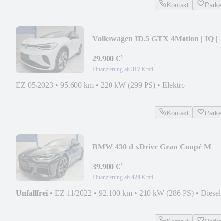
Kontakt
Park
Volkswagen ID.5 GTX 4Motion | IQ |
ACC | SHZ | RFK
¹
29.900 €
Finanzierung ab
317 €
mtl.
EZ 05/2023
•
95.600 km
•
220 kW (299 PS)
•
Elektro
Kontakt
Park
BMW 430 d xDrive Gran Coupé M
Sport | Shadow | ACC
¹
39.900 €
Finanzierung ab
424 €
mtl.
Unfallfrei
•
EZ 11/2022
•
92.100 km
•
210 kW (286 PS)
•
Diesel