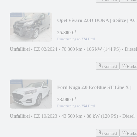
Opel Vivaro 2.0D DOKA | 6 Sitze | A
| AHK
¹
25.800 €
Finanzierung ab
274 €
mtl.
Unfallfrei
•
EZ 02/2024
•
70.300 km
•
106 kW (144 PS)
•
Diesel
Kontakt
Park
Ford Kuga 2.0 EcoBlue ST-Line X |
ACC | HUD | B&O
¹
23.900 €
Finanzierung ab
254 €
mtl.
Unfallfrei
•
EZ 10/2023
•
43.500 km
•
88 kW (120 PS)
•
Diesel
Kontakt
Park