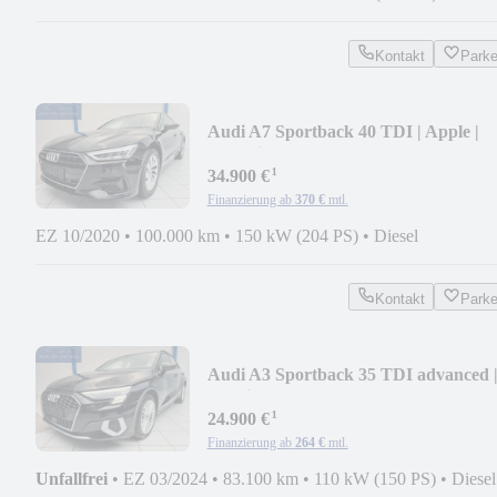
Kontakt
Park
Audi A7 Sportback 40 TDI | Apple |
Android | SHZ
¹
34.900 €
Finanzierung ab
370 €
mtl.
EZ 10/2020
•
100.000 km
•
150 kW (204 PS)
•
Diesel
Kontakt
Park
Audi A3 Sportback 35 TDI advanced 
Matrix | HUD
¹
24.900 €
Finanzierung ab
264 €
mtl.
Unfallfrei
•
EZ 03/2024
•
83.100 km
•
110 kW (150 PS)
•
Diesel