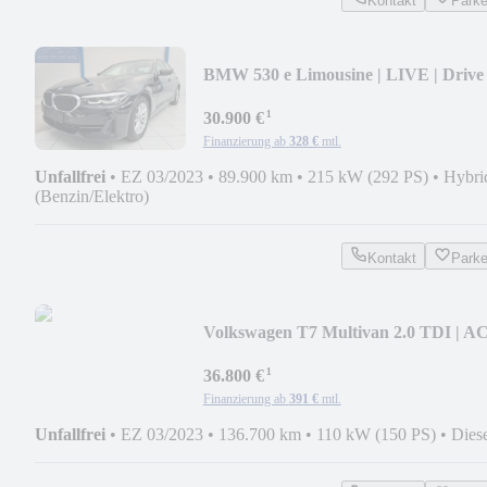
Kontakt
Park
BMW 530 e Limousine | LIVE | Drive
PROF
¹
30.900 €
Finanzierung ab
328 €
mtl.
Unfallfrei
•
EZ 03/2023
•
89.900 km
•
215 kW (292 PS)
•
Hybri
(Benzin/Elektro)
Kontakt
Park
Volkswagen T7 Multivan 2.0 TDI | A
| SHZ | SIDE
¹
36.800 €
Finanzierung ab
391 €
mtl.
Unfallfrei
•
EZ 03/2023
•
136.700 km
•
110 kW (150 PS)
•
Dies