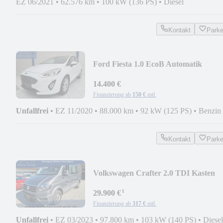
EZ 06/2021
•
62.576 km
•
100 kW (136 PS)
•
Diesel
Kontakt
Park
Ford Fiesta 1.0 EcoB Automatik
Titanium | LED | SYNC
14.400 €
Finanzierung ab
150 €
mtl.
Unfallfrei
•
EZ 11/2020
•
88.000 km
•
92 kW (125 PS)
•
Benzin
Kontakt
Park
Volkswagen Crafter 2.0 TDI Kasten
PLUS 35 mittellang DOKA
¹
29.900 €
Finanzierung ab
317 €
mtl.
Unfallfrei
•
EZ 03/2023
•
97.800 km
•
103 kW (140 PS)
•
Diesel