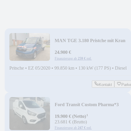
MAN TGE 3.180 Pristche mit Kran
*Doppelkabine*Ahk*
24.900 €
Finanzierung ab
259 €
mtl.
Pritsche
•
EZ 05/2020
•
99.850 km
•
130 kW (177 PS)
•
Diesel
Kontakt
Park
Ford Transit Custom Pharma*3
kammer*-30/+5/+22 Grad
¹
19.900 € (Netto)
23.681 € (Brutto)
Finanzierung ab
247 €
mtl.