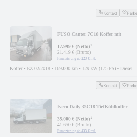
Kontakt
Park
FUSO Canter 7C18 Koffer mit
Ladebordwand *Klima*
¹
17.999 € (Netto)
21.419 € (Brutto)
Finanzierung ab
223 €
mtl.
Koffer
•
EZ 02/2018
•
169.000 km
•
129 kW (175 PS)
•
Diesel
Kontakt
Park
Iveco Daily 35C18 TiefKühlkoffer
Maxicargo *2 Stück*
¹
35.000 € (Netto)
41.650 € (Brutto)
Finanzierung ab
433 €
mtl.