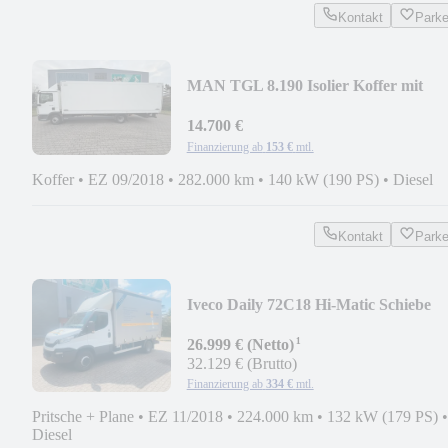
Kontakt
Park
MAN TGL 8.190 Isolier Koffer mit
Ladebordwand
14.700 €
Finanzierung ab
153 €
mtl.
Koffer
•
EZ 09/2018
•
282.000 km
•
140 kW (190 PS)
•
Diesel
Kontakt
Park
Iveco Daily 72C18 Hi-Matic Schiebe
Plane +LBW
¹
26.999 € (Netto)
32.129 € (Brutto)
Finanzierung ab
334 €
mtl.
Pritsche + Plane
•
EZ 11/2018
•
224.000 km
•
132 kW (179 PS)
•
Diesel