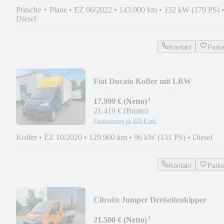
Pritsche + Plane
•
EZ 06/2022
•
143.000 km
•
132 kW (179 PS)
Diesel
Kontakt
Park
Fiat Ducato Koffer mit LBW
*Klima*Kamera*Navi*
¹
17.999 € (Netto)
21.419 € (Brutto)
Finanzierung ab
223 €
mtl.
Koffer
•
EZ 10/2020
•
129.900 km
•
96 kW (131 PS)
•
Diesel
Kontakt
Park
Citroën Jumper Dreiseitenkipper
*58000 km*Ahk*Klima*
¹
21.500 € (Netto)