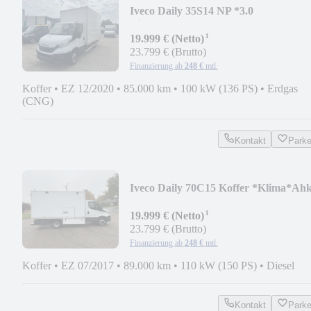
Iveco Daily 35S14 NP *3.0
Liter*Koffer+LBW*CNG Erdgas
¹
19.999 € (Netto)
23.799 € (Brutto)
Finanzierung ab
248 €
mtl.
Koffer
•
EZ 12/2020
•
85.000 km
•
100 kW (136 PS)
•
Erdgas
(CNG)
Kontakt
Park
Iveco Daily 70C15 Koffer *Klima*Ah
¹
19.999 € (Netto)
23.799 € (Brutto)
Finanzierung ab
248 €
mtl.
Koffer
•
EZ 07/2017
•
89.000 km
•
110 kW (150 PS)
•
Diesel
Kontakt
Park