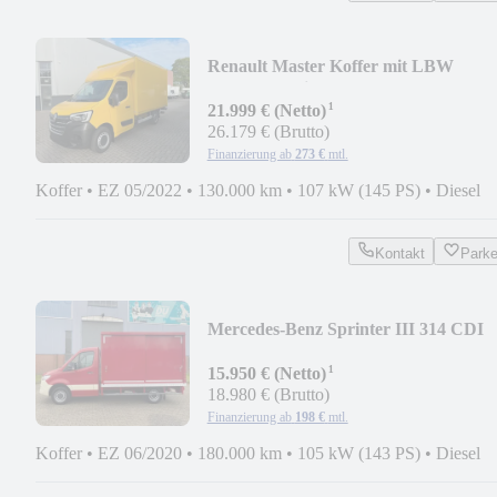
Renault Master Koffer mit LBW
*Kamera*Klima*130.000km*
¹
21.999 € (Netto)
26.179 € (Brutto)
Finanzierung ab
273 €
mtl.
Koffer
•
EZ 05/2022
•
130.000 km
•
107 kW (145 PS)
•
Diesel
Kontakt
Park
Mercedes-Benz Sprinter III 314 CDI
Koffer *Scheckheft*
¹
15.950 € (Netto)
18.980 € (Brutto)
Finanzierung ab
198 €
mtl.
Koffer
•
EZ 06/2020
•
180.000 km
•
105 kW (143 PS)
•
Diesel