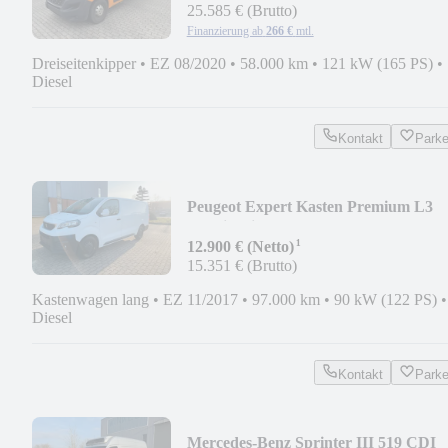
25.585 € (Brutto)
Finanzierung ab
266 €
mtl.
Dreiseitenkipper
•
EZ 08/2020
•
58.000 km
•
121 kW (165 PS)
•
Diesel
Kontakt
Park
Peugeot Expert Kasten Premium L3
*Navi*Klima*PDC*
¹
12.900 € (Netto)
15.351 € (Brutto)
Kastenwagen lang
•
EZ 11/2017
•
97.000 km
•
90 kW (122 PS)
•
Diesel
Kontakt
Park
Mercedes-Benz Sprinter III 519 CDI