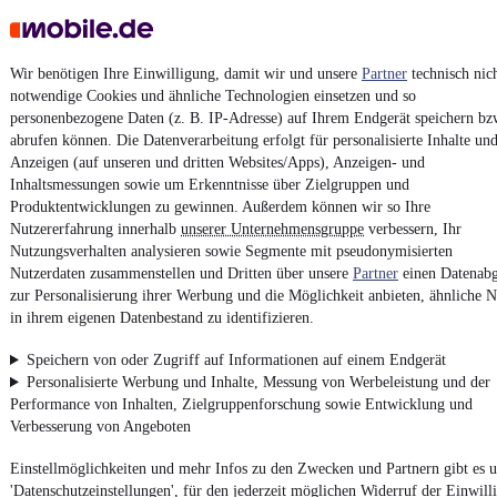
Vertrag widerrufen
Datenschutz
Wir benötigen Ihre Einwilligung, damit wir und unsere
Partner
technisch nic
Datenschutzeinstellungen
notwendige Cookies und ähnliche Technologien einsetzen und so
Erklärung zur Barrierefreiheit
personenbezogene Daten (z. B. IP-Adresse) auf Ihrem Endgerät speichern bz
abrufen können. Die Datenverarbeitung erfolgt für personalisierte Inhalte un
Report Security Vulnerability (English)
Anzeigen (auf unseren und dritten Websites/Apps), Anzeigen- und
Inhaltsmessungen sowie um Erkenntnisse über Zielgruppen und
Produktentwicklungen zu gewinnen. Außerdem können wir so Ihre
Powered by
Nutzererfahrung innerhalb
unserer Unternehmensgruppe
verbessern, Ihr
Nutzungsverhalten analysieren sowie Segmente mit pseudonymisierten
Nutzerdaten zusammenstellen und Dritten über unsere
Partner
einen Datenabg
Ob
Neuwagen
,
Gebrauchtwagen
oder
Leasing-Angebote
: Alle
zur Personalisierung ihrer Werbung und die Möglichkeit anbieten, ähnliche N
Fahrzeuge gibt es bei mobile.de
in ihrem eigenen Datenbestand zu identifizieren.
Speichern von oder Zugriff auf Informationen auf einem Endgerät
Personalisierte Werbung und Inhalte, Messung von Werbeleistung und der
Performance von Inhalten, Zielgruppenforschung sowie Entwicklung und
Verbesserung von Angeboten
Einstellmöglichkeiten und mehr Infos zu den Zwecken und Partnern gibt es u
'Datenschutzeinstellungen', für den jederzeit möglichen Widerruf der Einwill