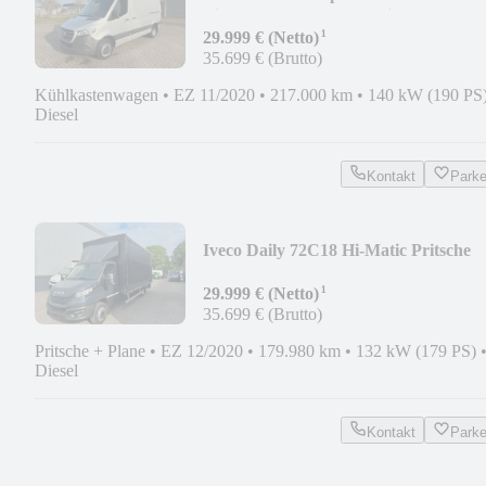
Tiefkühlkasten Thermoking
¹
29.999 € (Netto)
35.699 € (Brutto)
Kühlkastenwagen
•
EZ 11/2020
•
217.000 km
•
140 kW (190 PS
Diesel
Kontakt
Park
Iveco Daily 72C18 Hi-Matic Pritsche
Plane+LBW*2 stück
¹
29.999 € (Netto)
35.699 € (Brutto)
Pritsche + Plane
•
EZ 12/2020
•
179.980 km
•
132 kW (179 PS)
Diesel
Kontakt
Park