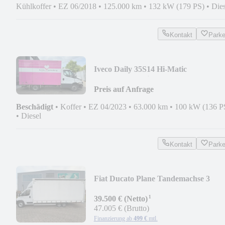
Kühlkoffer
•
EZ 06/2018
•
125.000 km
•
132 kW (179 PS)
•
Dies
Kontakt
Park
Iveco Daily 35S14 Hi-Matic
Koffer*Ahk*Seiten tür*
Preis auf Anfrage
Beschädigt
•
Koffer
•
EZ 04/2023
•
63.000 km
•
100 kW (136 P
•
Diesel
Kontakt
Park
Fiat Ducato Plane Tandemachse 3
Achsen
¹
39.500 € (Netto)
47.005 € (Brutto)
Finanzierung ab
499 €
mtl.