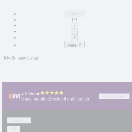
Zurück
1/3
1
2
3
Weiter
¹
MwSt. ausweisbar
4.6 Sterne
App installieren
Nutze mobile.de schnell und einfach
Impressum
AGB