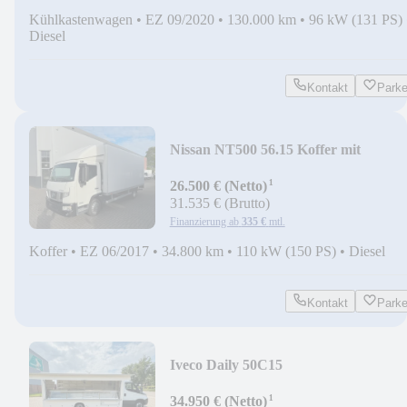
Kühlkastenwagen
•
EZ 09/2020
•
130.000 km
•
96 kW (131 PS)
Diesel
Kontakt
Park
Nissan NT500 56.15 Koffer mit
LBW*Ahk*nur 34.800 km *
¹
26.500 € (Netto)
31.535 € (Brutto)
Finanzierung ab
335 €
mtl.
Koffer
•
EZ 06/2017
•
34.800 km
•
110 kW (150 PS)
•
Diesel
Kontakt
Park
Iveco Daily 50C15
Verkaufswagen*Foodtruck*
¹
34.950 € (Netto)