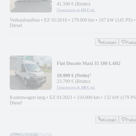
41.590 € (Brutto)
Finanzierung ab
433 €
mtl.
Verkaufsaufbau
•
EZ 01/2016
•
179.000 km
•
107 kW (145 PS)
•
Diesel
Kontakt
Park
Fiat Ducato Maxi 35 180 L4H2
*Automatik*
¹
19.999 € (Netto)
23.799 € (Brutto)
Finanzierung ab
248 €
mtl.
Kastenwagen lang
•
EZ 01/2021
•
110.000 km
•
132 kW (179 PS
Diesel
Kontakt
Park