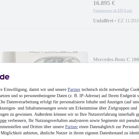
16.895 €
Finanzierung ab
157 €
mtl.
Unfallfrei
•
EZ 11/201
Mercedes-Benz C 18
Automatik
14.995 €
Finanzierung ab
139 €
mtl.
re Einwilligung, damit wir und unsere
Partner
technisch nicht notwendige Cook
Unfallfrei
•
EZ 01/201
setzen und so personenbezogene Daten (z. B. IP-Adresse) auf Ihrem Endgerät s
ie Datenverarbeitung erfolgt für personalisierte Inhalte und Anzeigen (auf uns
Anzeigen- und Inhaltsmessungen sowie um Erkenntnisse über Zielgruppen und
ngen zu gewinnen. Außerdem können wir so Ihre Nutzererfahrung innerhalb
u
uppe
verbessern, Ihr Nutzungsverhalten analysieren sowie Segmente mit pseudo
mmenstellen und Dritten über unsere
Partner
einen Datenabgleich zur Personali
NEU
Mercedes-Benz 
Möglichkeit anbieten, ähnliche Nutzer in ihrem eigenen Datenbestand zu identi