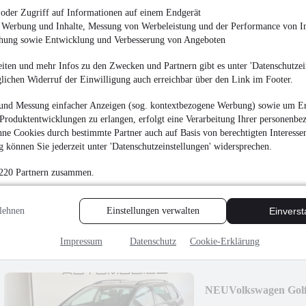
15.795 €
oder Zugriff auf Informationen auf einem Endgerät
e Werbung und Inhalte, Messung von Werbeleistung und der Performance von In
Finanzierung ab
147 €
mtl.
chung sowie Entwicklung und Verbesserung von Angeboten
Unfallfrei
•
EZ 05/201
iten und mehr Infos zu den Zwecken und Partnern gibt es unter 'Datenschutzein
glichen Widerruf der Einwilligung auch erreichbar über den Link im Footer.
und Messung einfacher Anzeigen (sog. kontextbezogene Werbung) sowie um Er
Produktentwicklungen zu erlangen, erfolgt eine Verarbeitung Ihrer personenbe
ne Cookies durch bestimmte Partner auch auf Basis von berechtigten Interesse
BMW 320D xDrive A
 können Sie jederzeit unter 'Datenschutzeinstellungen' widersprechen.
16.495 €
 220 Partnern zusammen.
Finanzierung ab
153 €
mtl.
Unfallfrei
•
EZ 05/201
lehnen
Einstellungen verwalten
Einvers
Impressum
Datenschutz
Cookie-Erklärung
NEU
Volkswagen Gol
LED AHK SHZ