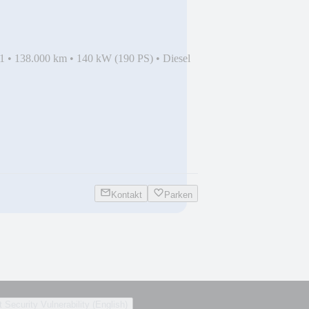
1
•
138.000 km
•
140 kW (190 PS)
•
Diesel
Kontakt
Parken
 Security Vulnerability (English)