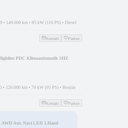
9
•
149.000 km
•
85 kW (116 PS)
•
Diesel
Kontakt
Parken
Highline PDC Klimaautomatik SHZ
0
•
126.000 km
•
70 kW (95 PS)
•
Benzin
Kontakt
Parken
X AWD Aut. Navi LED 1.Hand