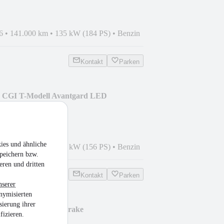
6
•
141.000 km
•
135 kW (184 PS)
•
Benzin
Kontakt
Parken
0 CGI T-Modell Avantgard LED
ies und ähnliche
7
•
135.490 km
•
115 kW (156 PS)
•
Benzin
peichern bzw.
eren und dritten
Kontakt
Parken
nserer
nymisierten
sierung ihrer
CLA 200 Shooting Brake
fizieren.