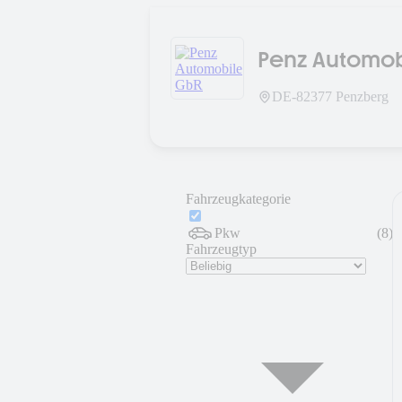
Penz Automob
DE-
82377
Penzberg
Fahrzeugkategorie
Pkw
(
8
)
Fahrzeugtyp