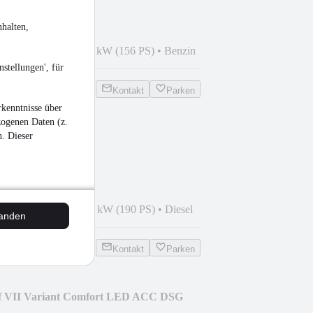
halten,
9
•
140.500 km
•
115 kW (156 PS)
•
Benzin
stellungen', für
Kontakt
Parken
kenntnisse über
zogenen Daten (z.
n. Dieser
dvantage LED
9
•
135.145 km
•
140 kW (190 PS)
•
Diesel
tanden
Kontakt
Parken
f VII Variant Comfort LED ACC DSG