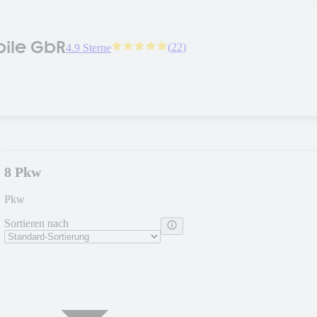
ile GbR
(
22
)
4.9 Sterne
8 Pkw
Pkw
Sortieren nach