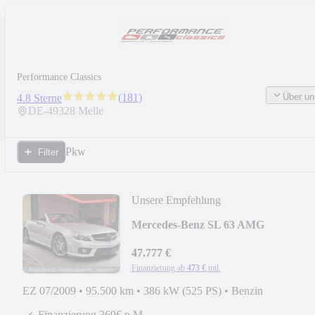
Performance Classics
Über un
(
181
)
4.8 Sterne
DE-
49328
Melle
Pkw
Filter
Unsere Empfehlung
Mercedes-Benz SL 63 AMG
Performance Pack P30 Glasdach + 2.
47.777 €
Finanzierung ab
473 €
mtl.
EZ 07/2009
•
95.500 km
•
386 kW (525 PS)
•
Benzin
Finanzierung 369€ p.M.