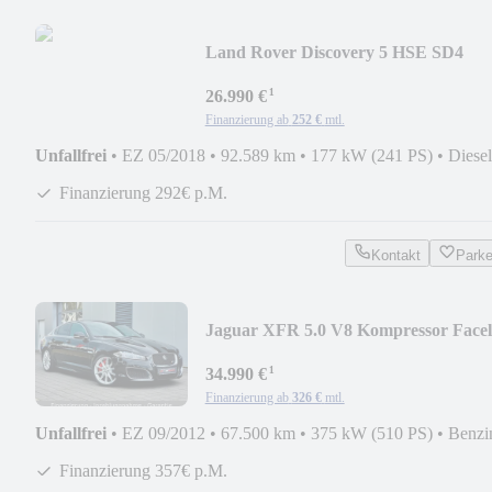
Land Rover Discovery 5 HSE SD4
neuer Motor!! Leder AHK 3,5T
¹
26.990 €
Finanzierung ab
252 €
mtl.
Unfallfrei
•
EZ 05/2018
•
92.589 km
•
177 kW (241 PS)
•
Diesel
Finanzierung 292€ p.M.
Kontakt
Park
Jaguar XFR 5.0 V8 Kompressor Faceli
aus 1. Hand!
¹
34.990 €
Finanzierung ab
326 €
mtl.
Unfallfrei
•
EZ 09/2012
•
67.500 km
•
375 kW (510 PS)
•
Benzi
Finanzierung 357€ p.M.