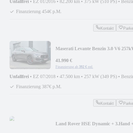
Unfallfrei
•
EZ 01/2016
•
82.200 km
•
375 kW (510 PS)
•
Benzi
Finanzierung 454€ p.M.
Kontakt
Park
Maserati Levante Benzin 3.0 V6 257
GRANSPORT 4x4 1. Hd!
41.990 €
Finanzierung ab
392 €
mtl.
Unfallfrei
•
EZ 07/2018
•
47.500 km
•
257 kW (349 PS)
•
Benzi
Finanzierung 387€ p.M.
Kontakt
Park
Land Rover HSE Dynamic + 3.Hand 
Topzustand + neuer Motor!