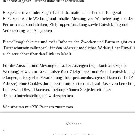
in ihrem eigenen Datenbestand zu identifizieren.
Noch mehr
neue Autos
unterschiedlicher Marken, auch als
Speichern von oder Zugriff auf Informationen auf einem Endgerät
Leasing-Angebote
, gibt es bei mobile.de
Personalisierte Werbung und Inhalte, Messung von Werbeleistung und der
Performance von Inhalten, Zielgruppenforschung sowie Entwicklung und
Verbesserung von Angeboten
Einstellmöglichkeiten und mehr Infos zu den Zwecken und Partnern gibt es u
'Datenschutzeinstellungen', für den jederzeit möglichen Widerruf der Einwill
auch erreichbar über den Link im Menü.
Für die Auswahl und Messung einfacher Anzeigen (sog. kontextbezogene
Werbung) sowie um Erkenntnisse über Zielgruppen und Produktentwicklung
erlangen, erfolgt eine Verarbeitung Ihrer personenbezogenen Daten (z. B. IP-
Adresse) ohne Cookies durch bestimmte Partner auch auf Basis von berechtig
Interessen. Dieser Datenverarbeitung können Sie jederzeit unter
'Datenschutzeinstellungen' widersprechen.
Wir arbeiten mit 220 Partnern zusammen.
Ablehnen