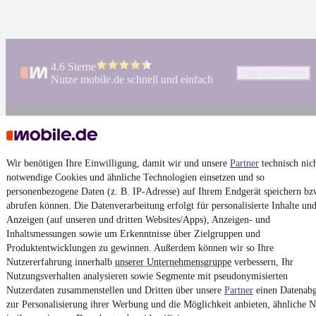
4.6 Sterne
App installieren
Nutze mobile.de schnell und einfach
Impressum
AGB
Wir benötigen Ihre Einwilligung, damit wir und unsere
Partner
technisch nic
Vertrag widerrufen
notwendige Cookies und ähnliche Technologien einsetzen und so
personenbezogene Daten (z. B. IP-Adresse) auf Ihrem Endgerät speichern bz
Datenschutz
abrufen können. Die Datenverarbeitung erfolgt für personalisierte Inhalte un
Datenschutzeinstellungen
Anzeigen (auf unseren und dritten Websites/Apps), Anzeigen- und
Erklärung zur Barrierefreiheit
Inhaltsmessungen sowie um Erkenntnisse über Zielgruppen und
Produktentwicklungen zu gewinnen. Außerdem können wir so Ihre
Report Security Vulnerability (English)
Nutzererfahrung innerhalb
unserer Unternehmensgruppe
verbessern, Ihr
Nutzungsverhalten analysieren sowie Segmente mit pseudonymisierten
Nutzerdaten zusammenstellen und Dritten über unsere
Partner
einen Datenabg
Powered by
zur Personalisierung ihrer Werbung und die Möglichkeit anbieten, ähnliche N