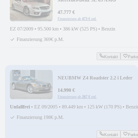
Performance Pack P30 Glasdach + 2.
47.777 €
Finanzierung ab
473 €
mtl.
EZ 07/2009
•
95.500 km
•
386 kW (525 PS)
•
Benzin
Finanzierung 369€ p.M.
Kontakt
Park
NEU
BMW Z4 Roadster 2.2 i Leder
Navi Sound + Topzustand!
14.990 €
Finanzierung ab
267 €
mtl.
Unfallfrei
•
EZ 09/2005
•
89.449 km
•
125 kW (170 PS)
•
Benzi
Finanzierung 198€ p.M.
Kontakt
Park