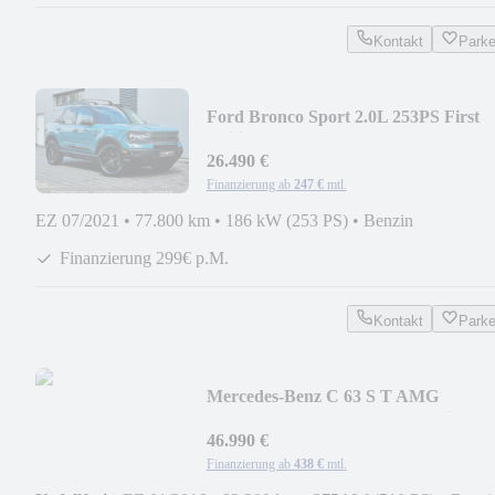
Kontakt
Park
Ford Bronco Sport 2.0L 253PS First
Edition + AHK!
26.490 €
Finanzierung ab
247 €
mtl.
EZ 07/2021
•
77.800 km
•
186 kW (253 PS)
•
Benzin
Finanzierung 299€ p.M.
Kontakt
Park
Mercedes-Benz C 63 S T AMG
Performance DESIGNO Keramik
CARBON!
46.990 €
Finanzierung ab
438 €
mtl.