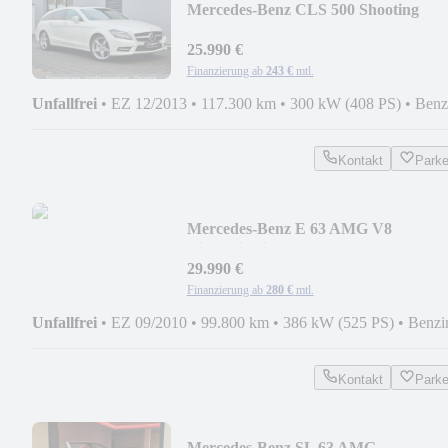
Mercedes-Benz CLS 500 Shooting
Brake AMG Paket aus 1. Hand!
25.990 €
Finanzierung ab
243 €
mtl.
Unfallfrei
•
EZ 12/2013
•
117.300 km
•
300 kW (408 PS)
•
Benz
Kontakt
Park
Mercedes-Benz E 63 AMG V8
Limousine im Topzustand aus 1. Hand
29.990 €
Finanzierung ab
280 €
mtl.
Unfallfrei
•
EZ 09/2010
•
99.800 km
•
386 kW (525 PS)
•
Benzi
Kontakt
Park
Mercedes-Benz SL 63 AMG