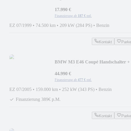
gepflegt und ohne Rost
17.990 €
Finanzierung ab
187 €
mtl.
EZ 07/1999
•
74.500 km
•
209 kW (284 PS)
•
Benzin
Kontakt
Park
BMW M3 E46 Coupé Handschalter +
LCI + Original!!!
44.990 €
Finanzierung ab
477 €
mtl.
EZ 07/2005
•
159.000 km
•
252 kW (343 PS)
•
Benzin
Finanzierung 389€ p.M.
Kontakt
Park