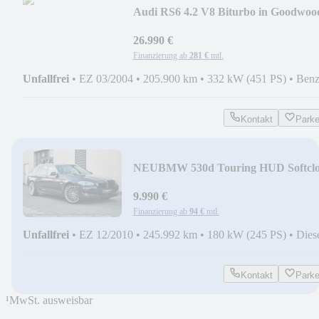
Audi RS6 4.2 V8 Biturbo in Goodwoo
Green aus 2. Hand
26.990 €
Finanzierung ab
281 €
mtl.
Unfallfrei
•
EZ 03/2004
•
205.900 km
•
332 kW (451 PS)
•
Benz
Kontakt
Park
NEU
BMW 530d Touring HUD Softclo
Pano Leder 20 Zoll
9.990 €
Finanzierung ab
94 €
mtl.
Unfallfrei
•
EZ 12/2010
•
245.992 km
•
180 kW (245 PS)
•
Dies
Kontakt
Park
¹
MwSt. ausweisbar