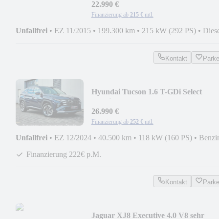
22.990 €
Finanzierung ab
215 €
mtl.
Unfallfrei
•
EZ 11/2015
•
199.300 km
•
215 kW (292 PS)
•
Dies
Kontakt
Park
Hyundai Tucson 1.6 T-GDi Select
Facelift Mod. 2025 AT
26.990 €
Finanzierung ab
252 €
mtl.
Unfallfrei
•
EZ 12/2024
•
40.500 km
•
118 kW (160 PS)
•
Benzi
Finanzierung 222€ p.M.
Kontakt
Park
Jaguar XJ8 Executive 4.0 V8 sehr