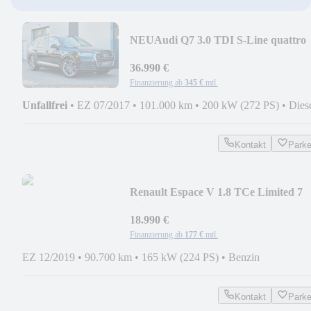
NEU
Audi Q7 3.0 TDI S-Line quattro
aus 2. Hand + TOP!
36.990 €
Finanzierung ab
345 €
mtl.
Unfallfrei
•
EZ 07/2017
•
101.000 km
•
200 kW (272 PS)
•
Dies
Kontakt
Park
Renault Espace V 1.8 TCe Limited 7
Sitzer Headup Radar
18.990 €
Finanzierung ab
177 €
mtl.
EZ 12/2019
•
90.700 km
•
165 kW (224 PS)
•
Benzin
Kontakt
Park